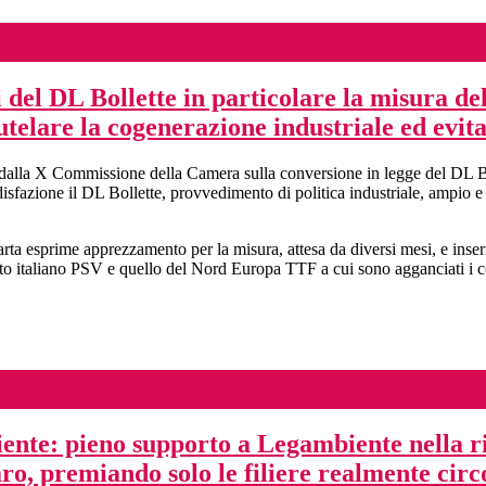
 del DL Bollette in particolare la misura del
utelare la cogenerazione industriale ed evit
dalla X Commissione della Camera sulla conversione in legge del DL Boll
oddisfazione il DL Bollette, provvedimento di politica industriale, ampio 
esprime apprezzamento per la misura, attesa da diversi mesi, e inserita 
ercato italiano PSV e quello del Nord Europa TTF a cui sono agganciati i c
te: pieno supporto a Legambiente nella ric
ro, premiando solo le filiere realmente circ