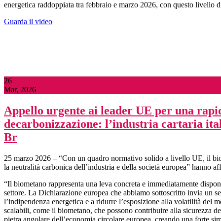
energetica raddoppiata tra febbraio e marzo 2026, con questo livello di pr
Guarda il video
26
Mar, 2026
Appello urgente ai leader UE per una rapid
decarbonizzazione: l’industria cartaria ita
Br
25 marzo 2026
–
“Con un quadro normativo solido a livello UE
,
il b
la neutralità carbonica dell’industria e della società europea” hanno a
“Il biometano rappresenta una leva concreta e immediatamente disponibil
settore. La Dichiarazione europea che abbiamo sottoscritto invia un seg
l’indipendenza energetica e a ridurre l’esposizione alla volatilità del m
scalabili, come il biometano, che possono contribuire alla sicurezza de
pietra angolare dell’economia circolare europea, creando una forte simbi