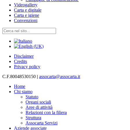
Videogallery
Carta e digitale
Carta e igiene
Convenzioni
Disclaimer
Credits
Privacy policy
C.F.80048530150
|
assocarta@assocarta.it
Home
Chi siamo
Statuto
Organi sociali
Aree di attività
Relazioni con la filiera
Struttura
Assocarta Servizi
Aziende associate