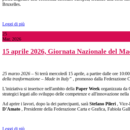
Bruxelles.
Leggi di più
25
Mar, 2026
15 aprile 2026, Giornata Nazionale del Mad
25 marzo 2026
– Si terrà mercoledì 15 aprile, a partire dalle ore 10:0
della trasformazione – Made in Italy”
, promosso dalla Federazione Car
L'iniziativa si inserisce nell'ambito della
Paper Week
organizzata da C
strategici legati allo sviluppo delle competenze e all'innovazione nella f
Ad aprire i lavori, dopo la dei partecipanti, sarà
Stefano Pileri
, Vice-
D'Amato
, Presidente della Federazione Carta e Grafica, Fabiola Gal
Leggi di più