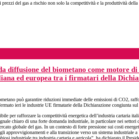
ezzi del gas a rischio non solo la competitività e la produttività della ca
a diffusione del biometano come motore di c
liana ed europea tra i firmatari della Dichi
iometano può garantire riduzioni immediate delle emissioni di CO2, raff
ffermato ieri le industrie UE firmatarie della Dichiarazione congiunta su
e per rafforzare la competitività energetica dell’industria cartaria ita
nale chiaro di una forte domanda industriale, in particolare nei settori 
ercato globale del gas. In un contesto di forte pressione sui costi energet
gli approvvigionamenti e alla transizione verso un sistema industriale a 
osi industriale tra industria cartaria e agricola”, ha dichiarato il Pres