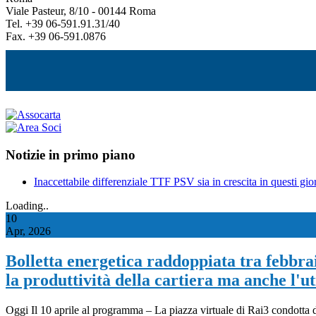
Viale Pasteur, 8/10 - 00144 Roma
Tel. +39 06-591.91.31/40
Fax. +39 06-591.0876
Notizie in primo piano
Inaccettabile differenziale TTF PSV sia in crescita in questi gior
Loading..
10
Apr, 2026
Bolletta energetica raddoppiata tra febbraio
la produttività della cartiera ma anche l'uti
Oggi Il 10 aprile al programma – La piazza virtuale di Rai3 condotta da