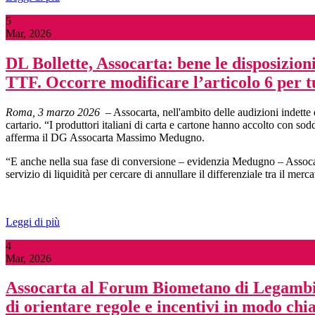
5
Mar, 2026
DL Bollette, Assocarta: bene le disposizioni
TTF. Occorre modificare l’articolo 6 per t
Roma, 3 marzo 2026
– Assocarta, nell'ambito delle audizioni indette 
cartario. “I produttori italiani di carta e cartone hanno accolto con s
afferma il DG Assocarta Massimo Medugno.
“E anche nella sua fase di conversione – evidenzia Medugno – Assocarta 
servizio di liquidità per cercare di annullare il differenziale tra il m
Leggi di più
4
Mar, 2026
Assocarta al Forum Biometano di Legambien
di orientare regole e incentivi in modo chia