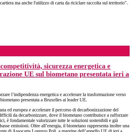
rtiera ma anche l'utilizzo di carta da riciclare raccolta sul territorio".
ompetitività, sicurezza energetica e
arazione UE sul biometano presentata ieri a
orzare l’indipendenza energetica e accelerare la trasformazione verso
l biometano presentata a Bruxelles ai leader UE.
liana ed europea e accelerare il percorso di decarbonizzazione del
difficili da decarbonizzare, dove il biometano contribuisce a rafforzare
ici, è fondamentale valorizzare tutte le soluzioni sostenibili e già
basse emissioni. Oltre all’energia, il biometano rappresenta inoltre una
idente di Assocarta Lorenzo Poli, a margine dell’appello UE di ieri a