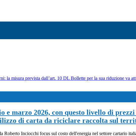
ni: la misura prevista dall’art. 10 DL Bollette per la sua riduzione va att
 e marzo 2026, con questo livello di prezzi 
lizzo di carta da riciclare raccolta sul terri
 Roberto Inciocchi focus sul costo dell'energia nel settore cartario ital