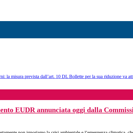
ni: la misura prevista dall’art. 10 DL Bollette per la sua riduzione va att
amento EUDR annunciata oggi dalla Commis
rtamente non ignoriamo la crisi ambientale e l’emergenza climatica, 