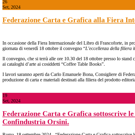
26
Set, 2024
Federazione Carta e Grafica alla Fiera Int
In occasione della Fiera Internazionale del Libro di Francoforte, in p
giornata di venerdì 18 ottobre il convegno “
L’eccellenza della filiera
Il convegno, che si terrà alle ore 10.30 del 18 ottobre presso lo stand c
ai cataloghi d’arte ai cosiddetti “Coffee Table Books”.
I lavori saranno aperti da Carlo Emanuele Bona, Consigliere di Federa
produzione di carta e materiali destinati alla filiera del prodotto editori
19
Set, 2024
Federazione Carta e Grafica sottoscrive le 
Confindustria Orsini.
Roma, 18 settembre 2024 - “Federazione Carta e Grafica sottoscrive le 