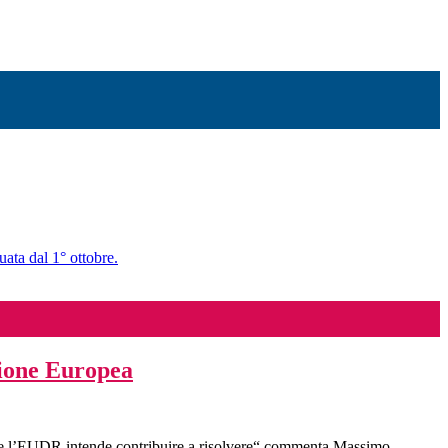
uata dal 1° ottobre.
sione Europea
che l’EUDR intende contribuire a risolvere“ commenta Massimo