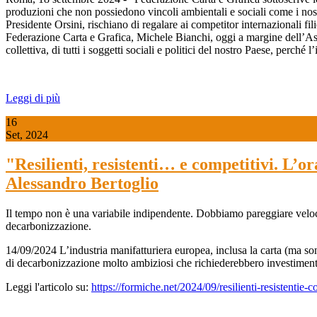
produzioni che non possiedono vincoli ambientali e sociali come i nost
Presidente Orsini, rischiano di regalare ai competitor internazionali fi
Federazione Carta e Grafica, Michele Bianchi, oggi a margine dell’Ass
collettiva, di tutti i soggetti sociali e politici del nostro Paese, perché 
Leggi di più
16
Set, 2024
"Resilienti, resistenti… e competitivi. L’
Alessandro Bertoglio
Il tempo non è una variabile indipendente. Dobbiamo pareggiare velocemen
decarbonizzazione.
14/09/2024 L’industria manifatturiera europea, inclusa la carta (ma sono n
di decarbonizzazione molto ambiziosi che richiederebbero investimenti
Leggi l'articolo su:
https://formiche.net/2024/09/resilienti-resistentie-c