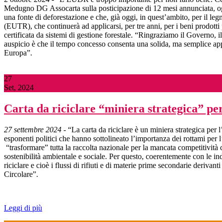
Medugno DG Assocarta sulla posticipazione di 12 mesi annunciata, og
una fonte di deforestazione e che, già oggi, in quest’ambito, per il legn
(EUTR), che continuerà ad applicarsi, per tre anni, per i beni prodott
certificata da sistemi di gestione forestale. “Ringraziamo il Governo,
auspicio è che il tempo concesso consenta una solida, ma semplice appli
Europa”.
27
Set, 2024
Carta da riciclare “miniera strategica” pe
27 settembre 2024
- “La carta da riciclare è un miniera strategica per 
esponenti politici che hanno sottolineato l’importanza dei rottami per 
“trasformare” tutta la raccolta nazionale per la mancata competitività c
sostenibilità ambientale e sociale. Per questo, coerentemente con le 
riciclare e cioè i flussi di rifiuti e di materie prime secondarie deriva
Circolare”.
Leggi di più