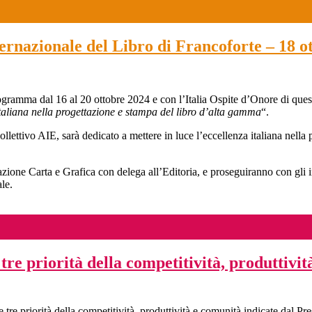
ernazionale del Libro di Francoforte – 18 o
rogramma dal 16 al 20 ottobre 2024 e con l’Italia Ospite d’Onore di ques
 italiana nella progettazione e stampa del libro d’alta gamma
“.
ollettivo AIE, sarà dedicato a mettere in luce l’eccellenza italiana nella 
zione Carta e Grafica con delega all’Editoria, e proseguiranno con gli 
ale.
tre priorità della competitività, produttivit
tre priorità della competitività, produttività e comunità indicate dal Pr