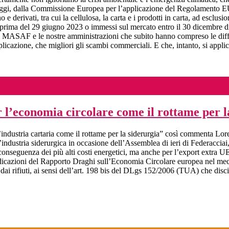
gi, dalla Commissione Europea per l’applicazione del Regolamento EUD
o e derivati, tra cui la cellulosa, la carta e i prodotti in carta, ad escl
i prima del 29 giugno 2023 o immessi sul mercato entro il 30 dicembre di
 il MASAF e le nostre amministrazioni che subito hanno compreso le diffi
cazione, che migliori gli scambi commerciali. E che, intanto, si applich
r l’economia circolare come il rottame per l
l’industria cartaria come il rottame per la siderurgia” così commenta Lor
l’industria siderurgica in occasione dell’Assemblea di ieri di Federaccia
onseguenza dei più alti costi energetici, ma anche per l’export extra UE 
indicazioni del Rapporto Draghi sull’Economia Circolare europea nel mec
nti dai rifiuti, ai sensi dell’art. 198 bis del DLgs 152/2006 (TUA) che di