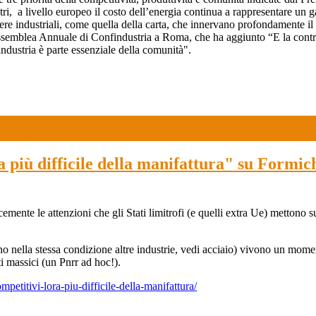
ri, a livello europeo il costo dell’energia continua a rappresentare un g
liere industriali, come quella della carta, che innervano profondamente il 
emblea Annuale di Confindustria a Roma, che ha aggiunto “E la contrazio
l’industria è parte essenziale della comunità".
ora più difficile della manifattura" su Form
te le attenzioni che gli Stati limitrofi (e quelli extra Ue) mettono sulle
ella stessa condizione altre industrie, vedi acciaio) vivono un momento mol
 massici (un Pnrr ad hoc!).
ompetitivi-lora-piu-difficile-della-manifattura/