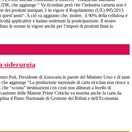
R, che aggiunge “ Va ricordato però che l’industria cartaria non è
usione dei prodotti stampati, è in vigore il Regolamento (UE) 995/2013
 quest’anno“. A ciò va aggiunto che, inoltre, il 90% della cellulosa è
coltà applicative e hanno sostenuto la posticipazione. Il nostro
ino le norme in vigore anche per l’import di prodotti finiti in
a siderurgia
enzo Poli, Presidente di Assocarta le parole del Ministro Urso e di tanti
i, che aggiunge “La produzione nazionale di carta riciclata non riesce a
che “sconta” destinazioni con costi non allineati a livello di
canismo delle Materie Prime Critiche va inserita anche la carta da
sciplina il Piano Nazionale di Gestione dei Rifiuti e dell’Economia