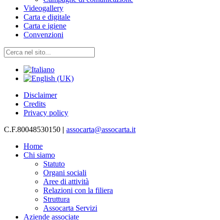
Videogallery
Carta e digitale
Carta e igiene
Convenzioni
Disclaimer
Credits
Privacy policy
C.F.80048530150
|
assocarta@assocarta.it
Home
Chi siamo
Statuto
Organi sociali
Aree di attività
Relazioni con la filiera
Struttura
Assocarta Servizi
Aziende associate