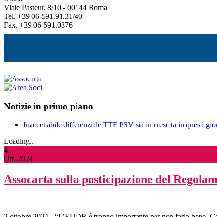
Viale Pasteur, 8/10 - 00144 Roma
Tel. +39 06-591.91.31/40
Fax. +39 06-591.0876
Notizie in primo piano
Inaccettabile differenziale TTF PSV sia in crescita in questi gior
Loading..
4
Ott, 2024
Assocarta sulla posticipazione del Regol
2 ottobre 2024 - “L’EUDR è troppo importante per non farlo bene. Ce