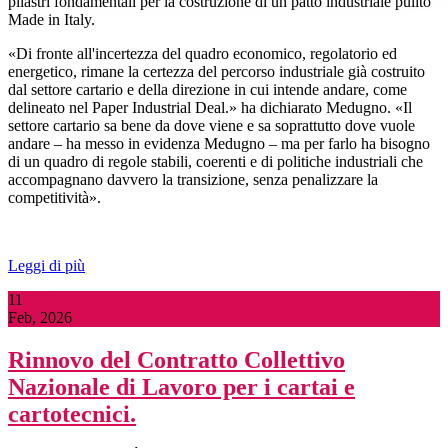
pilastri fondamentali per la costruzione di un patto industriale pulito
Made in Italy.
«Di fronte all'incertezza del quadro economico, regolatorio ed
energetico, rimane la certezza del percorso industriale già costruito
dal settore cartario e della direzione in cui intende andare, come
delineato nel Paper Industrial Deal.» ha dichiarato Medugno. «Il
settore cartario sa bene da dove viene e sa soprattutto dove vuole
andare – ha messo in evidenza Medugno – ma per farlo ha bisogno
di un quadro di regole stabili, coerenti e di politiche industriali che
accompagnano davvero la transizione, senza penalizzare la
competitività».
Leggi di più
11
Feb, 2026
Rinnovo del Contratto Collettivo
Nazionale di Lavoro per i cartai e
cartotecnici.