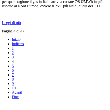
per quale ragione il gas in Italia arrivi a costare 7/8 €/MWh in più
rispetto al Nord Europa, ovvero il 25% più alti di quelli del TTF.
Leggi di più
Pagina 4 di 47
Inizio
Indietro
1
2
3
4
5
6
7
8
9
10
Avanti
Fine