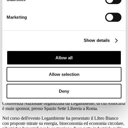
11
Feb, 2026
Marketing
Assocarta alla terza edizione del Forum
“L’Italia in Cantiere. Un clean industrial
deal made in Italy”
Show details
Allow all
Di fronte all'incertezza rimane la certezza: dove è
arrivato il settore cartario e dove vorrebbe andare
Allow selection
secondo il Paper Industrial Deal
Roma, 4 febbraio 2026 – È intervenuto oggi Massimo Medugno,
Deny
Direttore Generale di Assocarta, alla terza edizione del Forum
"L'Italia in Cantiere. Un clean industrial deal made in Italy", la
Conferenza Nazionale organizzata da Legambiente, di cui Assocarta
è main sponsor, presso Spazio Sette Libreria a Roma.
Nel corso dell'evento Legambiente ha presentato il Libro Bianco
con proposte mirate su energia, bioeconomia ed economia circolare,