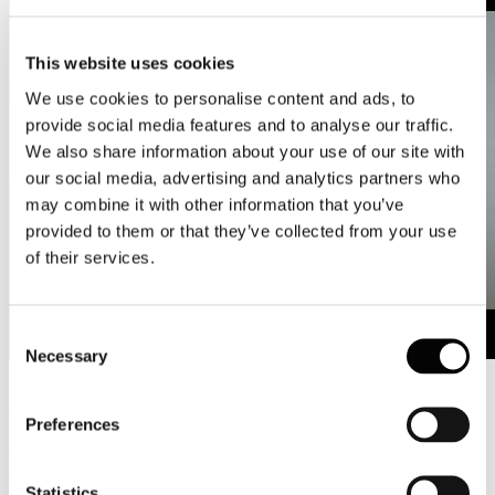
This website uses cookies
We use cookies to personalise content and ads, to
provide social media features and to analyse our traffic.
We also share information about your use of our site with
our social media, advertising and analytics partners who
may combine it with other information that you’ve
provided to them or that they’ve collected from your use
of their services.
Consent
Necessary
Selection
L'intervento di Massimo Medugno, Direttore Generale di Assocarta,
alla terza edizione del Forum "L'Italia in Cantiere. Un clean
Preferences
industrial deal made in Italy", la Conferenza Nazionale organizzata
da Legambiente dello scorso 4 febbraio presso Spazio Sette Libreria
a Roma.
Statistics