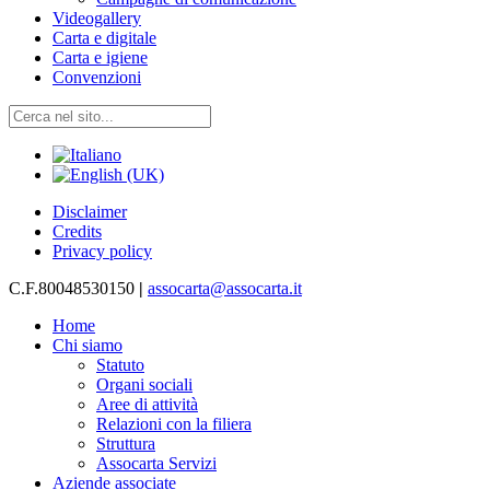
Videogallery
Carta e digitale
Carta e igiene
Convenzioni
Disclaimer
Credits
Privacy policy
C.F.80048530150
|
assocarta@assocarta.it
Home
Chi siamo
Statuto
Organi sociali
Aree di attività
Relazioni con la filiera
Struttura
Assocarta Servizi
Aziende associate