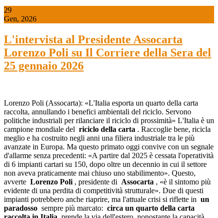
29
Gen, 2026
L'intervista al Presidente Assocarta
Lorenzo Poli su Il Corriere della Sera del
25 gennaio 2026
Lorenzo Poli (Assocarta): «L'Italia esporta un quarto della carta
raccolta, annullando i benefici ambientali del riciclo. Servono
politiche industriali per rilanciare il riciclo di prossimità» L'Italia è un
campione mondiale del
riciclo della carta
. Raccoglie bene, ricicla
meglio e ha costruito negli anni una filiera industriale tra le più
avanzate in Europa. Ma questo primato oggi convive con un segnale
d'allarme senza precedenti: «A partire dal 2025 è cessata l'operatività
di 6 impianti cartari su 150, dopo oltre un decennio in cui il settore
non aveva praticamente mai chiuso uno stabilimento». Questo,
avverte
Lorenzo Poli
, presidente di
Assocarta
, «è il sintomo più
evidente di una perdita di competitività strutturale». Due di questi
impianti potrebbero anche riaprire, ma l'attuale crisi si riflette in
un
paradosso
sempre più marcato:
circa un quarto della carta
raccolta in Italia
prende la via dell'estero, nonostante la capacità