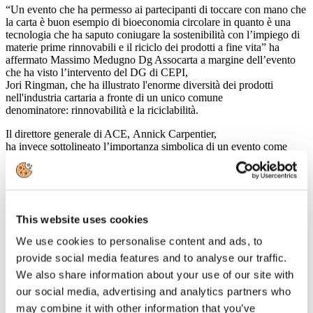
“Un evento che ha permesso ai partecipanti di toccare con mano che
la carta è buon esempio di bioeconomia circolare in quanto è una
tecnologia che ha saputo coniugare la sostenibilità con l’impiego di
materie prime rinnovabili e il riciclo dei prodotti a fine vita” ha
affermato Massimo Medugno Dg Assocarta a margine dell’evento
che ha visto l’intervento del DG di CEPI,
Jori Ringman, che ha illustrato l'enorme diversità dei prodotti
nell'industria cartaria a fronte di un unico comune
denominatore: rinnovabilità e la riciclabilità.
Il direttore generale di ACE, Annick Carpentier,
ha invece sottolineato l’importanza simbolica di un evento come
#PaperPresents che illustra l’ impegno nella gestione sostenibile
delle foreste di tutta la filiera cartaria e forestale. “Le foreste europee
sono cresciute negli ultimi 10 anni di una superficie pari a oltre
1.500 campi da calcio ogni giorno” è il messaggio chiave della
campagna TwoSides – Il lato verde della carta che, già diffusa a
This website uses cookies
livello europeo, prenderà il via anche in Italia nel corso del mese di
settembre. CEPI, FEFCO, ACE e FEPE nel corso dell’evento si
We use cookies to personalise content and ads, to
sono inoltre impegnati a piantare un albero per ognuno dei
provide social media features and to analyse our traffic.
partecipanti a #PaperPresents.
http://www.cepi.org/paper_presents
(clicca sul link per vedere il video)
We also share information about your use of our site with
our social media, advertising and analytics partners who
may combine it with other information that you’ve