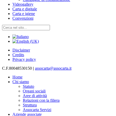
Videogallery
Carta e digitale
Carta e igiene
Convenzioni
Disclaimer
Credits
Privacy policy
C.F.80048530150
|
assocarta@assocarta.it
Home
Chi siamo
Statuto
Organi sociali
Aree di attività
Relazioni con la filiera
Struttura
Assocarta Servizi
Aziende associate