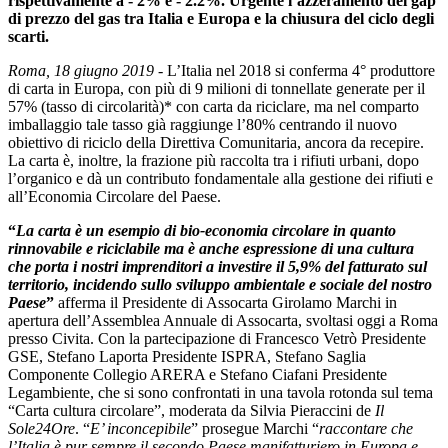
rispettivamente a - 2% e - 2.2%. Urgente l’azzeramento del gap
di prezzo del gas tra Italia e Europa e la chiusura del ciclo degli
scarti.
Roma, 18 giugno 2019
- L’Italia nel 2018 si conferma 4° produttore
di carta in Europa, con più di 9 milioni di tonnellate generate per il
57% (tasso di circolarità)* con carta da riciclare, ma nel comparto
imballaggio tale tasso già raggiunge l’80% centrando il nuovo
obiettivo di riciclo della Direttiva Comunitaria, ancora da recepire.
La carta è, inoltre, la frazione più raccolta tra i rifiuti urbani, dopo
l’organico e dà un contributo fondamentale alla gestione dei rifiuti e
all’Economia Circolare del Paese.
“
La carta è un esempio di bio-economia circolare in quanto
rinnovabile e riciclabile ma è anche espressione di una cultura
che porta i nostri imprenditori a investire il 5,9% del fatturato sul
territorio, incidendo sullo sviluppo ambientale e sociale del nostro
Paese
”
afferma il Presidente di Assocarta Girolamo Marchi in
apertura dell’Assemblea Annuale di Assocarta, svoltasi oggi a Roma
presso Civita. Con la partecipazione di Francesco Vetrò Presidente
GSE, Stefano Laporta Presidente ISPRA, Stefano Saglia
Componente Collegio ARERA e Stefano Ciafani Presidente
Legambiente, che si sono confrontati in una tavola rotonda sul tema
“Carta cultura circolare”, moderata da Silvia Pieraccini de
Il
Sole24Ore
. “
E’ inconcepibile
” prosegue Marchi “
raccontare che
l’Italia è pur sempre il secondo Paese manifatturiero in Europa e