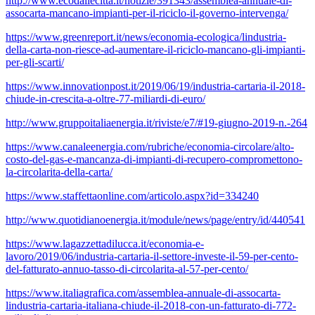
http://www.ecodallecitta.it/notizie/391343/assemblea-annuale-di-
assocarta-mancano-impianti-per-il-riciclo-il-governo-intervenga/
https://www.greenreport.it/news/economia-ecologica/lindustria-
della-carta-non-riesce-ad-aumentare-il-riciclo-mancano-gli-impianti-
per-gli-scarti/
https://www.innovationpost.it/2019/06/19/industria-cartaria-il-2018-
chiude-in-crescita-a-oltre-77-miliardi-di-euro/
http://www.gruppoitaliaenergia.it/riviste/e7/#19-giugno-2019-n.-264
https://www.canaleenergia.com/rubriche/economia-circolare/alto-
costo-del-gas-e-mancanza-di-impianti-di-recupero-compromettono-
la-circolarita-della-carta/
https://www.staffettaonline.com/articolo.aspx?id=334240
http://www.quotidianoenergia.it/module/news/page/entry/id/440541
https://www.lagazzettadilucca.it/economia-e-
lavoro/2019/06/industria-cartaria-il-settore-investe-il-59-per-cento-
del-fatturato-annuo-tasso-di-circolarita-al-57-per-cento/
https://www.italiagrafica.com/assemblea-annuale-di-assocarta-
lindustria-cartaria-italiana-chiude-il-2018-con-un-fatturato-di-772-