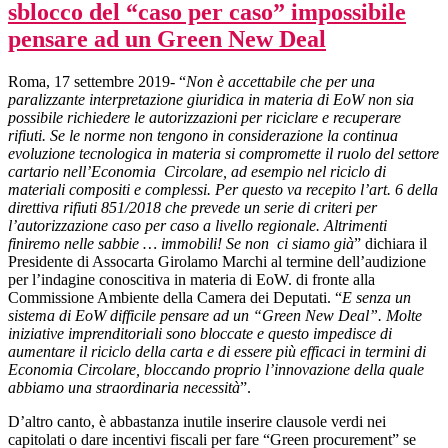
sblocco del “caso per caso” impossibile
pensare ad un Green New Deal
Roma, 17 settembre 2019- “
Non è accettabile che per una
paralizzante interpretazione giuridica in materia di EoW non sia
possibile richiedere le autorizzazioni per riciclare e recuperare
rifiuti. Se le norme non tengono in considerazione la continua
evoluzione tecnologica in materia si compromette il ruolo del settore
cartario nell’Economia Circolare, ad esempio nel riciclo di
materiali compositi e complessi. Per questo va recepito l’art. 6 della
direttiva rifiuti 851/2018 che prevede un serie di criteri per
l’autorizzazione caso per caso a livello regionale. Altrimenti
finiremo nelle sabbie … immobili! Se non ci siamo già
” dichiara il
Presidente di Assocarta Girolamo Marchi al termine dell’audizione
per l’indagine conoscitiva in materia di EoW. di fronte alla
Commissione Ambiente della Camera dei Deputati. “
E senza un
sistema di EoW difficile pensare ad un “Green New Deal”. Molte
iniziative imprenditoriali sono bloccate e questo impedisce di
aumentare il riciclo della carta e di essere più efficaci in termini di
Economia Circolare, bloccando proprio l’innovazione della quale
abbiamo una straordinaria necessità
”.
D’altro canto, è abbastanza inutile inserire clausole verdi nei
capitolati o dare incentivi fiscali per fare “Green procurement” se