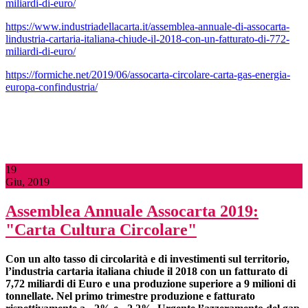
miliardi-di-euro/
https://www.industriadellacarta.it/assemblea-annuale-di-assocarta-
lindustria-cartaria-italiana-chiude-il-2018-con-un-fatturato-di-772-
miliardi-di-euro/
https://formiche.net/2019/06/assocarta-circolare-carta-gas-energia-
europa-confindustria/
19
Giu, 2019
Assemblea Annuale Assocarta 2019:
"Carta Cultura Circolare"
Con un alto tasso di circolarità e di investimenti
sul territorio,
l’industria cartaria italiana chiude il 2018 con un fatturato di
7,72 miliardi di Euro e una produzione superiore a 9 milioni di
tonnellate. Nel primo trimestre produzione e fatturato