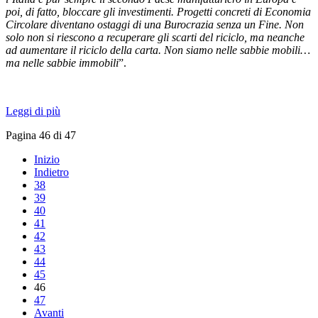
poi, di fatto, bloccare gli investimenti. Progetti concreti di Economia
Circolare diventano ostaggi di una Burocrazia senza un Fine. Non
solo non si riescono a recuperare gli scarti del riciclo, ma neanche
ad aumentare il riciclo della carta. Non siamo nelle sabbie mobili…
ma nelle sabbie immobili
”.
Leggi di più
Pagina 46 di 47
Inizio
Indietro
38
39
40
41
42
43
44
45
46
47
Avanti