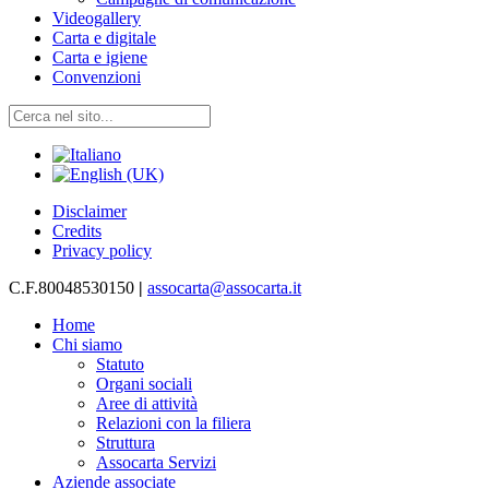
Videogallery
Carta e digitale
Carta e igiene
Convenzioni
Disclaimer
Credits
Privacy policy
C.F.80048530150
|
assocarta@assocarta.it
Home
Chi siamo
Statuto
Organi sociali
Aree di attività
Relazioni con la filiera
Struttura
Assocarta Servizi
Aziende associate