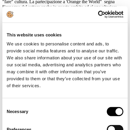
"fare" cultura. La partecipazione a 'Orange the World" segna
l'impegno del settore anche in questo ambito ed e' una ulteriore
modalita' per promuovere un cambiamento culturale su temi
essenziali a livello sociale. #UNWomen
This website uses cookies
We use cookies to personalise content and ads, to
provide social media features and to analyse our traffic.
6
Nov, 2024
We also share information about your use of our site with
our social media, advertising and analytics partners who
“L’imballaggio sostenibile: la filiera della
may combine it with other information that you’ve
carta dopo il PPWR” al Paper District a
provided to them or that they’ve collected from your use
Ecomondo: quali opportunità e
of their services.
prospettive per l’imballaggio Made in
Italy?
Consent
Necessary
Selection
Rimini, 6 novembre 2024
- Si è tenuta ieri, a Rimini alla fiera
Ecomondo, la conferenza di apertura del
Paper District
dal titolo:
Preferences