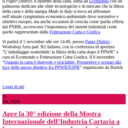
Il
Paper District
, il distretto della carta, torna ad
Ecomondo
con un
palinsesto dedicato alle sfide tecnologiche e di mercato che la filiera
della carta e della stampa
Made in Italy
si trova ad affrontare
nell’attuale congiuntura economico-ambientale dove normative e
obiettivi europei, ma anche occasioni di crescita come quella offerta
dal PNRR, accrescono l’importanza dei sistemi industriali come
quello rappresentato dalla
Federazione Carta e Grafica
.
Si partirà il 5 novembre alle ore 14.00, presso
Paper District
-
Workshop Area pad. B2 italiano, con la conferenza di apertura
“L’imballaggio sostenibile: la filiera della carta dopo il PPWR” a
cura di Ecomondo e Federazione Carta Grafica. Il 6 novembre
“
Quando la carta è durevole e riciclabile. Prospettive e scenari alla
luce delle nuove direttive Eu PPWR/ESPR
” organizzato da Bartoli.
Leggi di più
11
Ott, 2024
Apre la 30° edizione della Mostra
Internazionale dell’Industria Cartaria a