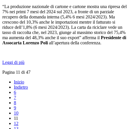
“La produzione nazionale di cartone e cartone mostra una ripresa del
7% nei primi 7 mesi del 2024 sul 2023, a fronte di un parziale
recupero della domanda interna (5,4% 6 mesi 2024/2023). Ma
crescono del 10,3% anche le importazioni mentre il fatturato si
riduce dell’1,8% (6 mesi 2024/2023). La carta da riciclare vede un
tasso di raccolta che, nel 2023, giunge al massimo storico del 75,4%
ma aumenta del 48,3% anche il suo export” afferma il
Presidente di
Assocarta Lorenzo Poli
all’apertura della conferenza.
Leggi di più
Pagina 11 di 47
Inizio
Indietro
6
7
8
9
10
11
12
13