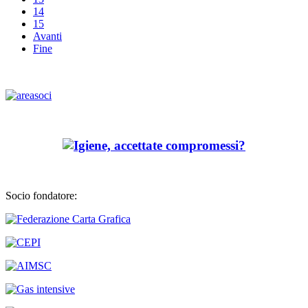
14
15
Avanti
Fine
Socio fondatore: