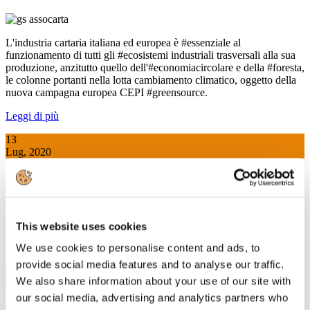
L'industria cartaria italiana ed europea è #essenziale al
funzionamento di tutti gli #ecosistemi industriali trasversali alla sua
produzione, anzitutto quello dell'#economiacircolare e della #foresta,
le colonne portanti nella lotta cambiamento climatico, oggetto della
nuova campagna europea CEPI #greensource.
Leggi di più
13
Lug, 2020
Il Green New Deal dell'Industria cartaria
In anticipo sul dibattito che si è sviluppato intorno al #GreenDeal, il
settore cartario italiano ha già presentato un proprio Decalogo.
This website uses cookies
Leggi di più
We use cookies to personalise content and ads, to
provide social media features and to analyse our traffic.
3
We also share information about your use of our site with
Lug, 2020
our social media, advertising and analytics partners who