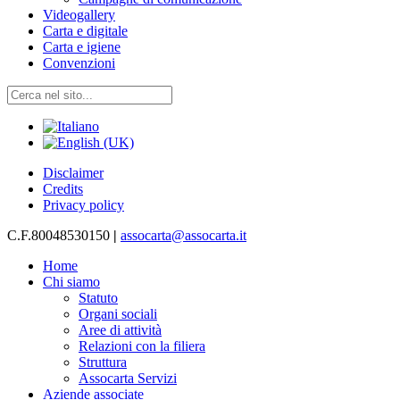
Videogallery
Carta e digitale
Carta e igiene
Convenzioni
Disclaimer
Credits
Privacy policy
C.F.80048530150
|
assocarta@assocarta.it
Home
Chi siamo
Statuto
Organi sociali
Aree di attività
Relazioni con la filiera
Struttura
Assocarta Servizi
Aziende associate