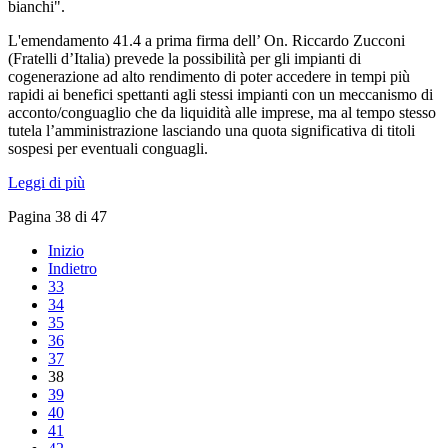
bianchi".
L'emendamento 41.4 a prima firma dell’ On. Riccardo Zucconi
(Fratelli d’Italia) prevede la possibilità per gli impianti di
cogenerazione ad alto rendimento di poter accedere in tempi più
rapidi ai benefici spettanti agli stessi impianti con un meccanismo di
acconto/conguaglio che da liquidità alle imprese, ma al tempo stesso
tutela l’amministrazione lasciando una quota significativa di titoli
sospesi per eventuali conguagli.
Leggi di più
Pagina 38 di 47
Inizio
Indietro
33
34
35
36
37
38
39
40
41