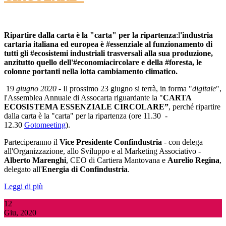
Ripartire dalla carta è la "carta" per la ripartenza
:l
'industria
cartaria italiana ed europea è #essenziale al funzionamento di
tutti gli #ecosistemi industriali trasversali alla sua produzione,
anzitutto quello dell'#economiacircolare e della #foresta, le
colonne portanti nella lotta cambiamento climatico.
19
giugno 2020
- Il prossimo 23 giugno si terrà, in forma "
digitale
",
l'Assemblea Annuale di Assocarta riguardante la "
CARTA
ECOSISTEMA ESSENZIALE CIRCOLARE”
, perché ripartire
dalla carta è la "carta" per la ripartenza (ore 11.30 -
12.30
Gotomeeting
).
Parteciperanno il
Vice Presidente Confindustria
- con delega
all'Organizzazione, allo Sviluppo e al Marketing Associativo -
Alberto Marenghi
, CEO di Cartiera Mantovana e
Aurelio Regina
,
delegato all'
Energia di Confindustria
.
Leggi di più
12
Giu, 2020