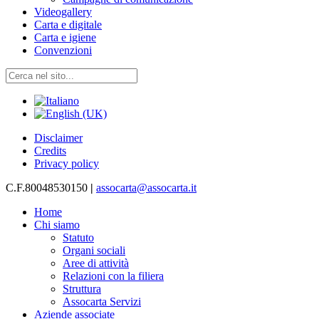
Videogallery
Carta e digitale
Carta e igiene
Convenzioni
Disclaimer
Credits
Privacy policy
C.F.80048530150
|
assocarta@assocarta.it
Home
Chi siamo
Statuto
Organi sociali
Aree di attività
Relazioni con la filiera
Struttura
Assocarta Servizi
Aziende associate