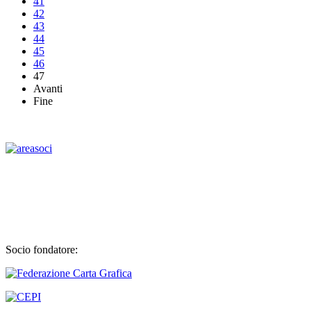
41
42
43
44
45
46
47
Avanti
Fine
Socio fondatore: