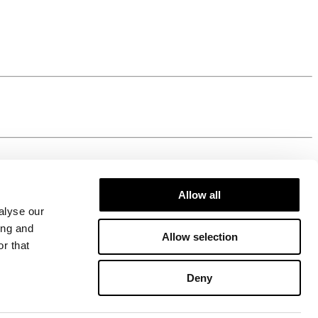
Allow all
alyse our
ing and
Allow selection
r that
Deny