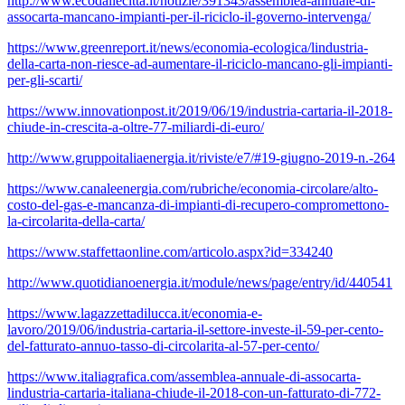
http://www.ecodallecitta.it/notizie/391343/assemblea-annuale-di-
assocarta-mancano-impianti-per-il-riciclo-il-governo-intervenga/
https://www.greenreport.it/news/economia-ecologica/lindustria-
della-carta-non-riesce-ad-aumentare-il-riciclo-mancano-gli-impianti-
per-gli-scarti/
https://www.innovationpost.it/2019/06/19/industria-cartaria-il-2018-
chiude-in-crescita-a-oltre-77-miliardi-di-euro/
http://www.gruppoitaliaenergia.it/riviste/e7/#19-giugno-2019-n.-264
https://www.canaleenergia.com/rubriche/economia-circolare/alto-
costo-del-gas-e-mancanza-di-impianti-di-recupero-compromettono-
la-circolarita-della-carta/
https://www.staffettaonline.com/articolo.aspx?id=334240
http://www.quotidianoenergia.it/module/news/page/entry/id/440541
https://www.lagazzettadilucca.it/economia-e-
lavoro/2019/06/industria-cartaria-il-settore-investe-il-59-per-cento-
del-fatturato-annuo-tasso-di-circolarita-al-57-per-cento/
https://www.italiagrafica.com/assemblea-annuale-di-assocarta-
lindustria-cartaria-italiana-chiude-il-2018-con-un-fatturato-di-772-