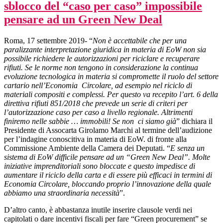
sblocco del “caso per caso” impossibile
pensare ad un Green New Deal
Roma, 17 settembre 2019- “
Non è accettabile che per una
paralizzante interpretazione giuridica in materia di EoW non sia
possibile richiedere le autorizzazioni per riciclare e recuperare
rifiuti. Se le norme non tengono in considerazione la continua
evoluzione tecnologica in materia si compromette il ruolo del settore
cartario nell’Economia Circolare, ad esempio nel riciclo di
materiali compositi e complessi. Per questo va recepito l’art. 6 della
direttiva rifiuti 851/2018 che prevede un serie di criteri per
l’autorizzazione caso per caso a livello regionale. Altrimenti
finiremo nelle sabbie … immobili! Se non ci siamo già
” dichiara il
Presidente di Assocarta Girolamo Marchi al termine dell’audizione
per l’indagine conoscitiva in materia di EoW. di fronte alla
Commissione Ambiente della Camera dei Deputati. “
E senza un
sistema di EoW difficile pensare ad un “Green New Deal”. Molte
iniziative imprenditoriali sono bloccate e questo impedisce di
aumentare il riciclo della carta e di essere più efficaci in termini di
Economia Circolare, bloccando proprio l’innovazione della quale
abbiamo una straordinaria necessità
”.
D’altro canto, è abbastanza inutile inserire clausole verdi nei
capitolati o dare incentivi fiscali per fare “Green procurement” se