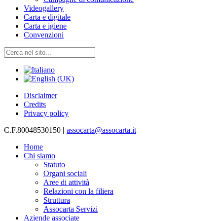
Videogallery
Carta e digitale
Carta e igiene
Convenzioni
Disclaimer
Credits
Privacy policy
C.F.80048530150
|
assocarta@assocarta.it
Home
Chi siamo
Statuto
Organi sociali
Aree di attività
Relazioni con la filiera
Struttura
Assocarta Servizi
Aziende associate