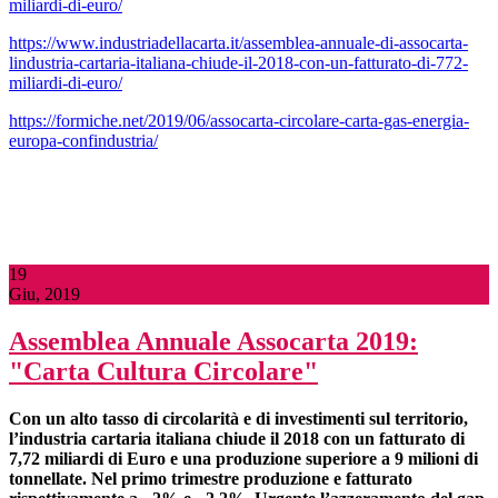
miliardi-di-euro/
https://www.industriadellacarta.it/assemblea-annuale-di-assocarta-
lindustria-cartaria-italiana-chiude-il-2018-con-un-fatturato-di-772-
miliardi-di-euro/
https://formiche.net/2019/06/assocarta-circolare-carta-gas-energia-
europa-confindustria/
19
Giu, 2019
Assemblea Annuale Assocarta 2019:
"Carta Cultura Circolare"
Con un alto tasso di circolarità e di investimenti
sul territorio,
l’industria cartaria italiana chiude il 2018 con un fatturato di
7,72 miliardi di Euro e una produzione superiore a 9 milioni di
tonnellate. Nel primo trimestre produzione e fatturato