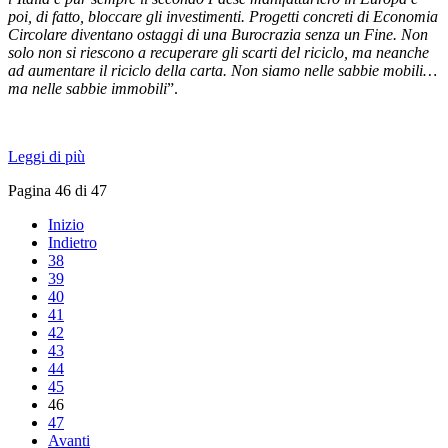
poi, di fatto, bloccare gli investimenti. Progetti concreti di Economia
Circolare diventano ostaggi di una Burocrazia senza un Fine. Non
solo non si riescono a recuperare gli scarti del riciclo, ma neanche
ad aumentare il riciclo della carta. Non siamo nelle sabbie mobili…
ma nelle sabbie immobili
”.
Leggi di più
Pagina 46 di 47
Inizio
Indietro
38
39
40
41
42
43
44
45
46
47
Avanti