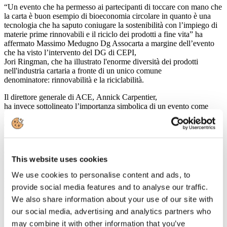
“Un evento che ha permesso ai partecipanti di toccare con mano che
la carta è buon esempio di bioeconomia circolare in quanto è una
tecnologia che ha saputo coniugare la sostenibilità con l’impiego di
materie prime rinnovabili e il riciclo dei prodotti a fine vita” ha
affermato Massimo Medugno Dg Assocarta a margine dell’evento
che ha visto l’intervento del DG di CEPI,
Jori Ringman, che ha illustrato l'enorme diversità dei prodotti
nell'industria cartaria a fronte di un unico comune
denominatore: rinnovabilità e la riciclabilità.
Il direttore generale di ACE, Annick Carpentier,
ha invece sottolineato l’importanza simbolica di un evento come
#PaperPresents che illustra l’ impegno nella gestione sostenibile
delle foreste di tutta la filiera cartaria e forestale. “Le foreste europee
sono cresciute negli ultimi 10 anni di una superficie pari a oltre
1.500 campi da calcio ogni giorno” è il messaggio chiave della
campagna TwoSides – Il lato verde della carta che, già diffusa a
This website uses cookies
livello europeo, prenderà il via anche in Italia nel corso del mese di
settembre. CEPI, FEFCO, ACE e FEPE nel corso dell’evento si
We use cookies to personalise content and ads, to
sono inoltre impegnati a piantare un albero per ognuno dei
provide social media features and to analyse our traffic.
partecipanti a #PaperPresents.
http://www.cepi.org/paper_presents
(clicca sul link per vedere il video)
We also share information about your use of our site with
our social media, advertising and analytics partners who
may combine it with other information that you’ve