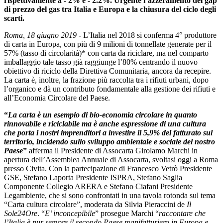
rispettivamente a - 2% e - 2.2%. Urgente l’azzeramento del gap
di prezzo del gas tra Italia e Europa e la chiusura del ciclo degli
scarti.
Roma, 18 giugno 2019
- L’Italia nel 2018 si conferma 4° produttore
di carta in Europa, con più di 9 milioni di tonnellate generate per il
57% (tasso di circolarità)* con carta da riciclare, ma nel comparto
imballaggio tale tasso già raggiunge l’80% centrando il nuovo
obiettivo di riciclo della Direttiva Comunitaria, ancora da recepire.
La carta è, inoltre, la frazione più raccolta tra i rifiuti urbani, dopo
l’organico e dà un contributo fondamentale alla gestione dei rifiuti e
all’Economia Circolare del Paese.
“
La carta è un esempio di bio-economia circolare in quanto
rinnovabile e riciclabile ma è anche espressione di una cultura
che porta i nostri imprenditori a investire il 5,9% del fatturato sul
territorio, incidendo sullo sviluppo ambientale e sociale del nostro
Paese
”
afferma il Presidente di Assocarta Girolamo Marchi in
apertura dell’Assemblea Annuale di Assocarta, svoltasi oggi a Roma
presso Civita. Con la partecipazione di Francesco Vetrò Presidente
GSE, Stefano Laporta Presidente ISPRA, Stefano Saglia
Componente Collegio ARERA e Stefano Ciafani Presidente
Legambiente, che si sono confrontati in una tavola rotonda sul tema
“Carta cultura circolare”, moderata da Silvia Pieraccini de
Il
Sole24Ore
. “
E’ inconcepibile
” prosegue Marchi “
raccontare che
l’Italia è pur sempre il secondo Paese manifatturiero in Europa e