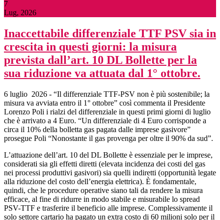
7
Lug, 2026
Inaccettabile differenziale TTF PSV sia in
crescita in questi giorni: la misura
prevista dall’art. 10 DL Bollette per la
sua riduzione va attuata dal 1° ottobre.
6 luglio 2026 - “Il differenziale TTF-PSV non è più sostenibile; la
misura va avviata entro il 1° ottobre” così commenta il Presidente
Lorenzo Poli i rialzi del differenziale in questi primi giorni di luglio
che è arrivato a 4 Euro. “Un differenziale di 4 Euro corrisponde a
circa il 10% della bolletta gas pagata dalle imprese gasivore”
prosegue Poli “Nonostante il gas provenga per oltre il 90% da sud”.
L’attuazione dell’art. 10 del DL Bollette è essenziale per le imprese,
considerati sia gli effetti diretti (elevata incidenza dei costi del gas
nei processi produttivi gasivori) sia quelli indiretti (opportunità legate
alla riduzione del costo dell’energia elettrica). È fondamentale,
quindi, che le procedure operative siano tali da rendere la misura
efficace, al fine di ridurre in modo stabile e misurabile lo spread
PSV-TTF e trasferire il beneficio alle imprese. Complessivamente il
solo settore cartario ha pagato un extra costo di 60 milioni solo per il