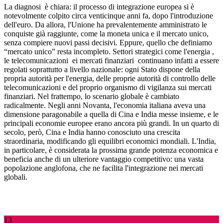
La diagnosi
è chiara: il processo di integrazione europea si è
notevolmente colpito circa venticinque anni fa, dopo l'introduzione
dell'euro. Da allora, l'Unione ha prevalentemente amministrato le
conquiste già raggiunte, come la moneta unica e il mercato unico,
senza compiere nuovi passi decisivi. Eppure, quello che definiamo
“mercato unico” resta incompleto. Settori strategici come l'energia
,
le telecomunicazioni
ei mercati finanziari
continuano infatti a essere
regolati soprattutto a livello nazionale: ogni Stato dispone della
propria autorità per l'energia, delle proprie autorità di controllo delle
telecomunicazioni e del proprio organismo di vigilanza sui mercati
finanziari. Nel frattempo, lo scenario globale è cambiato
radicalmente. Negli anni Novanta, l'economia italiana aveva una
dimensione paragonabile a quella di Cina e India messe insieme, e le
principali economie europee erano ancora più grandi. In un quarto di
secolo, però, Cina e India hanno conosciuto una crescita
straordinaria, modificando gli equilibri economici mondiali. L'India,
in particolare, è considerata la prossima grande potenza economica e
beneficia anche di un ulteriore vantaggio competitivo: una vasta
popolazione anglofona, che ne facilita l'integrazione nei mercati
globali.
13