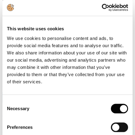
«L'industria cartaria italiana è impegnata da anni nella transizione
ecologica e continua a investire nella riduzione delle emissioni e
nell'efficienza energetica», dichiara il Presidente di Assocarta,
Lorenzo Poli. «Per raggiungere gli obiettivi europei è però
This website uses cookies
indispensabile che la revisione dell'ETS sia accompagnata da misure
che rafforzino la competitività del sistema industriale. Servono
We use cookies to personalise content and ads, to
regole coerenti con la realtà economica e tecnologica, in grado di
provide social media features and to analyse our traffic.
favorire gli investimenti senza accelerare il processo di
We also share information about your use of our site with
delocalizzazione produttiva. La transizione sarà davvero efficace
solo se riuscirà a mantenere in Europa produzione, occupazione e
our social media, advertising and analytics partners who
capacità di innovazione.»
may combine it with other information that you’ve
provided to them or that they’ve collected from your use
of their services.
Leggi di più
9
Lug, 2026
Consent
Necessary
Selection
Assemblea Assocarta 2026: l'intervista al
Presidente di Assocarta Lorenzo Poli
Preferences
sull'andamento 2025-2026