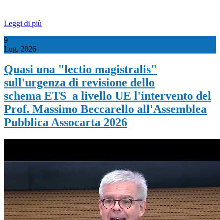
Leggi di più
9
Lug, 2026
Quasi una "lectio magistralis"
sull'urgenza di revisione dello
schema ETS a livello UE l'intervento del
Prof. Massimo Beccarello all'Assemblea
Pubblica Assocarta 2026