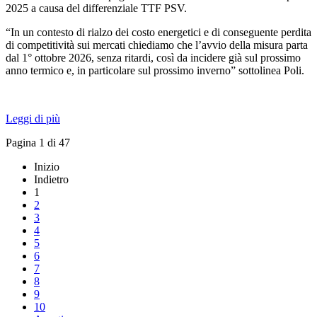
2025 a causa del differenziale TTF PSV.
“In un contesto di rialzo dei costo energetici e di conseguente perdita
di competitività sui mercati chiediamo che l’avvio della misura parta
dal 1° ottobre 2026, senza ritardi, così da incidere già sul prossimo
anno termico e, in particolare sul prossimo inverno” sottolinea Poli.
Leggi di più
Pagina 1 di 47
Inizio
Indietro
1
2
3
4
5
6
7
8
9
10