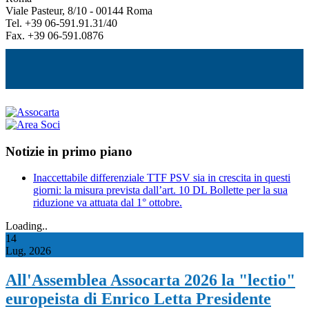
Viale Pasteur, 8/10 - 00144 Roma
Tel. +39 06-591.91.31/40
Fax. +39 06-591.0876
Notizie in primo piano
Inaccettabile differenziale TTF PSV sia in crescita in questi
giorni: la misura prevista dall’art. 10 DL Bollette per la sua
riduzione va attuata dal 1° ottobre.
Loading..
14
Lug, 2026
All'Assemblea Assocarta 2026 la "lectio"
europeista di Enrico Letta Presidente