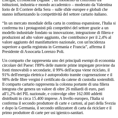
istituzioni, industria e mondo accademico – moderato da Valentina
Iorio de Il Corriere della Sera – sulle sfide europee e globali che
stanno influenzando la competitività del settore cartario italiano.
“In un mercato mondiale della carta in continua espansione, l'Italia si
conferma tra i protagonisti più competitivi del settore grazie a un
modello industriale fondato su innovazione, integrazione di filiera e
produzioni ad alto valore aggiunto, che contribuisce per il 2,4% al
valore aggiunto del manifatturiero nazionale, con un'incidenza
superiore a quella registrata in Germania e Francia”, afferma il
Presidente di Assocarta Lorenzo Poli.
Un comparto che rappresenta uno dei principali esempi di economia
circolare del Paese: l'89% delle materie prime impiegate proviene da
fonti rinnovabili o secondarie, il 99% dell'acqua viene riciclato, il
91% dell'energia elettrica è autoprodotto tramite cogenerazione e il
98% delle fibre vergini è certificato da catene di custodia sostenibili.
Il comparto cartario rappresenta la colonna portante di una filiera
integrata che genera un valore di oltre 26 miliardi di euro, pari
all'1,2% del PIL nazionale, e coinvolge oltre 162.000 addetti
distribuiti in circa 15.400 imprese. A livello europeo, l'Italia si
conferma il secondo produttore di carte e cartoni, al pari della Svezia
e dopo la Germania, il secondo utilizzatore di carta da riciclare e il
primo produttore di carte per usi igienico-sanitari.