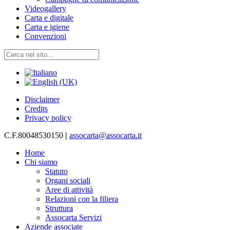
Videogallery
Carta e digitale
Carta e igiene
Convenzioni
Disclaimer
Credits
Privacy policy
C.F.80048530150
|
assocarta@assocarta.it
Home
Chi siamo
Statuto
Organi sociali
Aree di attività
Relazioni con la filiera
Struttura
Assocarta Servizi
Aziende associate