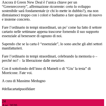
Ancora il Green New Deal è l’unica chiave per un
“Greenrecovery”, affermazione ricorrente: certo lo sviluppo
sostenibile sarà fondamentale (e chi lo mette in dubbio?), ma non
distraiamoci troppo con i colori e badiamo a fare qualcosa di nuovo
e insieme concreto.
Fare l’ordinario in tempi straordinari, un po’ come ha fatto il settore
cartario nelle settimane appena trascorse fornendo il suo supporto
essenziale al benessere di ognuno di noi.
Sapendo che se la carta è “essenziale”, lo sono anche gli altri settori
manifatturieri.
Fare l’ordinario in tempi straordinari, celebrando la memoria o –
perché no? - la liberazione dalle metafore.
Con il sottofondo dell’inno di Mameli o di “Giu’ la testa” di
Morricone. Fate voi.
A cura di Massimo Medugno
#dellacartatipuoifidare
24
Apr, 2020