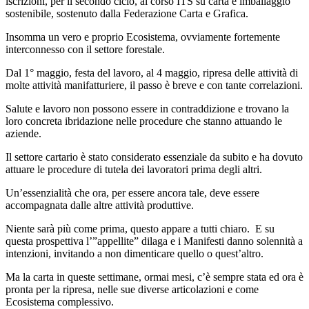
iscrizioni, per il secondo ciclo, al corso ITS su carta e imballaggio
sostenibile, sostenuto dalla Federazione Carta e Grafica.
Insomma un vero e proprio Ecosistema, ovviamente fortemente
interconnesso con il settore forestale.
Dal 1° maggio, festa del lavoro, al 4 maggio, ripresa delle attività di
molte attività manifatturiere, il passo è breve e con tante correlazioni.
Salute e lavoro non possono essere in contraddizione e trovano la
loro concreta ibridazione nelle procedure che stanno attuando le
aziende.
Il settore cartario è stato considerato essenziale da subito e ha dovuto
attuare le procedure di tutela dei lavoratori prima degli altri.
Un’essenzialità che ora, per essere ancora tale, deve essere
accompagnata dalle altre attività produttive.
Niente sarà più come prima, questo appare a tutti chiaro. E su
questa prospettiva l’”appellite” dilaga e i Manifesti danno solennità a
intenzioni, invitando a non dimenticare quello o quest’altro.
Ma la carta in queste settimane, ormai mesi, c’è sempre stata ed ora è
pronta per la ripresa, nelle sue diverse articolazioni e come
Ecosistema complessivo.