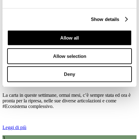
italiana per ripartire insieme" per la Fase 2 dell'emergenza sanitaria.
La #gentedellacarta e le nostre cartiere, attività essenziali nella prima
fase dell'emergenza, oggi - più che mai - sono al fianco dei
Show details
cittadini e delle imprese per contribuire alla loro #salute, #benessere
e #ripartenza.
Allow all
Come sempre con la produzione di carte igienico sanitarie, carte per
usi speciali e medicali, imballaggi per alimenti e medicinali, oltre
che per la cultura e l'informazione. Ma anche con alcune
Allow selection
innovazioni come carte per mascherine chirurgiche.
Un settore che contribuisce alla salute e al benessere dell’Italia e
dell’Europa, come bene è stato evidenziato in queste settimane di
Deny
emergenza e che è costituito da molti siti industriali che sono parte di
territori e comunità.
La carta in queste settimane, ormai mesi, c’è sempre stata ed ora è
pronta per la ripresa, nelle sue diverse articolazioni e come
#Ecosistema complessivo.
Leggi di più
3