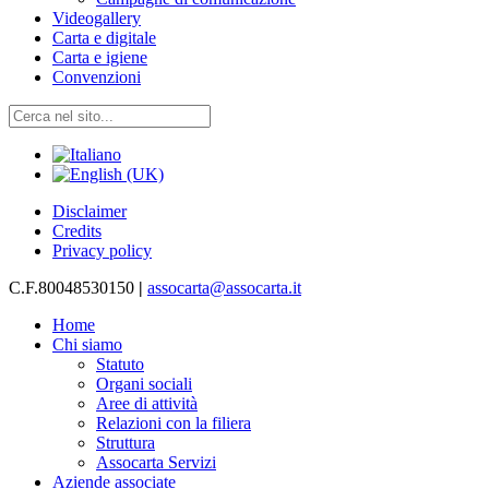
Videogallery
Carta e digitale
Carta e igiene
Convenzioni
Disclaimer
Credits
Privacy policy
C.F.80048530150
|
assocarta@assocarta.it
Home
Chi siamo
Statuto
Organi sociali
Aree di attività
Relazioni con la filiera
Struttura
Assocarta Servizi
Aziende associate