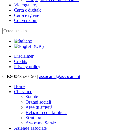
Videogallery
Carta e digitale
Carta e igiene
Convenzioni
Disclaimer
Credits
Privacy policy
C.F.80048530150
|
assocarta@assocarta.it
Home
Chi siamo
Statuto
Organi sociali
Aree di attività
Relazioni con la filiera
Struttura
Assocarta Servizi
Aziende associate