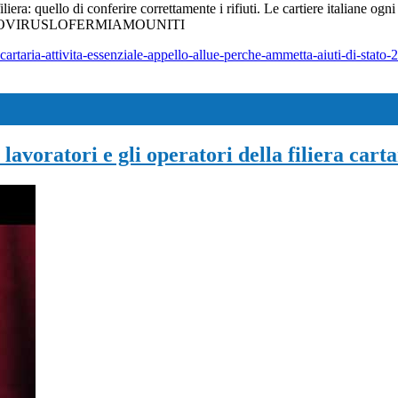
iliera: quello di conferire correttamente i rifiuti. Le cartiere italiane og
a #QUESTOVIRUSLOFERMIAMOUNITI
rtaria-attivita-essenziale-appello-allue-perche-ammetta-aiuti-di-stato-2
lavoratori e gli operatori della filiera carta