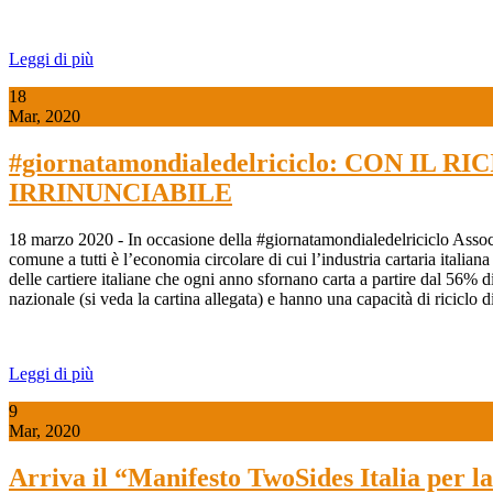
Leggi di più
18
Mar, 2020
#giornatamondialedelriciclo: CON 
IRRINUNCIABILE
18 marzo 2020 - In occasione della #giornatamondialedelriciclo Assocart
comune a tutti è l’economia circolare di cui l’industria cartaria italia
delle cartiere italiane che ogni anno sfornano carta a partire dal 56% di c
nazionale (si veda la cartina allegata) e hanno una capacità di riciclo d
Leggi di più
9
Mar, 2020
Arriva il “Manifesto TwoSides Italia per l