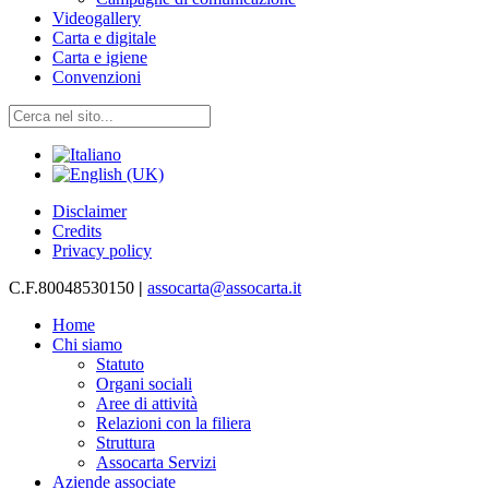
Videogallery
Carta e digitale
Carta e igiene
Convenzioni
Disclaimer
Credits
Privacy policy
C.F.80048530150
|
assocarta@assocarta.it
Home
Chi siamo
Statuto
Organi sociali
Aree di attività
Relazioni con la filiera
Struttura
Assocarta Servizi
Aziende associate