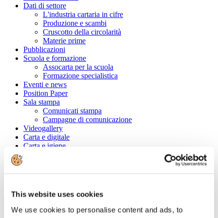
Dati di settore
L'industria cartaria in cifre
Produzione e scambi
Cruscotto della circolarità
Materie prime
Pubblicazioni
Scuola e formazione
Assocarta per la scuola
Formazione specialistica
Eventi e news
Position Paper
Sala stampa
Comunicati stampa
Campagne di comunicazione
Videogallery
Carta e digitale
Carta e igiene
Convenzioni
Cerca tra le aziende associate
Ragione Sociale
This website uses cookies
We use cookies to personalise content and ads, to