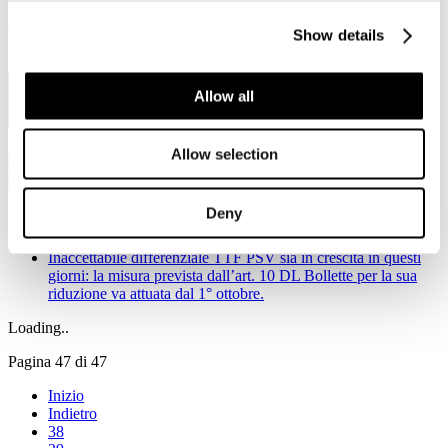
Viale Pasteur, 8/10 - 00144 Roma
Tel. +39 06-591.91.31/40
Show details
Fax. +39 06-591.0876
Allow all
Allow selection
Deny
Notizie in primo piano
Inaccettabile differenziale TTF PSV sia in crescita in questi
giorni: la misura prevista dall’art. 10 DL Bollette per la sua
riduzione va attuata dal 1° ottobre.
Loading..
Pagina 47 di 47
Inizio
Indietro
38