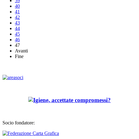
39
40
41
42
43
44
45
46
47
Avanti
Fine
Socio fondatore: