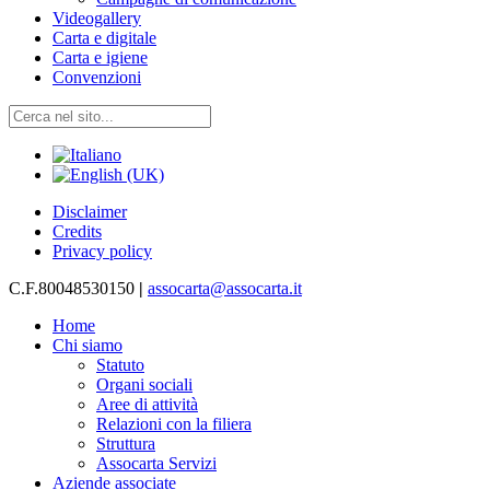
Videogallery
Carta e digitale
Carta e igiene
Convenzioni
Disclaimer
Credits
Privacy policy
C.F.80048530150
|
assocarta@assocarta.it
Home
Chi siamo
Statuto
Organi sociali
Aree di attività
Relazioni con la filiera
Struttura
Assocarta Servizi
Aziende associate