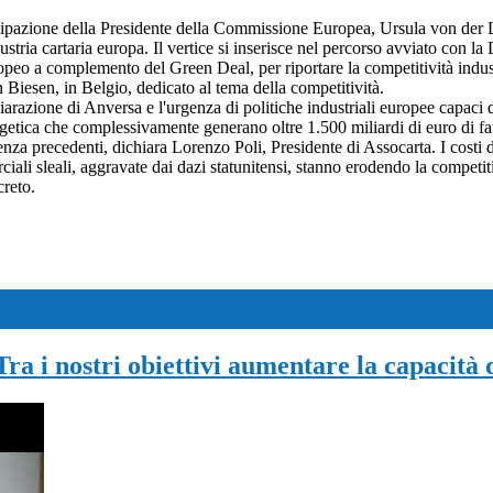
tecipazione della Presidente della Commissione Europea, Ursula von der L
a cartaria europa. Il vertice si inserisce nel percorso avviato con la D
opeo a complemento del Green Deal, per riportare la competitività indust
 Biesen, in Belgio, dedicato al tema della competitività.
iarazione di Anversa e l'urgenza di politiche industriali europee capaci d
ergetica che complessivamente generano oltre 1.500 miliardi di euro di fat
nza precedenti, dichiara Lorenzo Poli, Presidente di Assocarta. I costi del
iali sleali, aggravate dai dazi statunitensi, stanno erodendo la competit
creto.
a i nostri obiettivi aumentare la capacità d