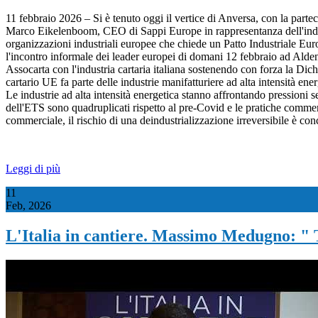
11 febbraio 2026 – Si è tenuto oggi il vertice di Anversa, con la par
Marco Eikelenboom, CEO di Sappi Europe in rappresentanza dell'industri
organizzazioni industriali europee che chiede un Patto Industriale Eur
l'incontro informale dei leader europei di domani 12 febbraio ad Alden
Assocarta con l'industria cartaria italiana sostenendo con forza la Dich
cartario UE fa parte delle industrie manifatturiere ad alta intensità en
Le industrie ad alta intensità energetica stanno affrontando pressioni se
dell'ETS sono quadruplicati rispetto al pre-Covid e le pratiche commerc
commerciale, il rischio di una deindustrializzazione irreversibile è con
Leggi di più
11
Feb, 2026
L'Italia in cantiere. Massimo Medugno: " Tr