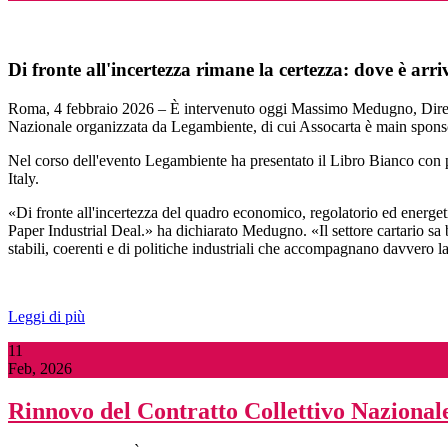
Di fronte all'incertezza rimane la certezza: dove è arr
Roma, 4 febbraio 2026 – È intervenuto oggi Massimo Medugno, Direttore
Nazionale organizzata da Legambiente, di cui Assocarta è main sponso
Nel corso dell'evento Legambiente ha presentato il Libro Bianco con pr
Italy.
«Di fronte all'incertezza del quadro economico, regolatorio ed energetic
Paper Industrial Deal.» ha dichiarato Medugno. «Il settore cartario s
stabili, coerenti e di politiche industriali che accompagnano davvero la
Leggi di più
11
Feb, 2026
Rinnovo del Contratto Collettivo Nazionale 