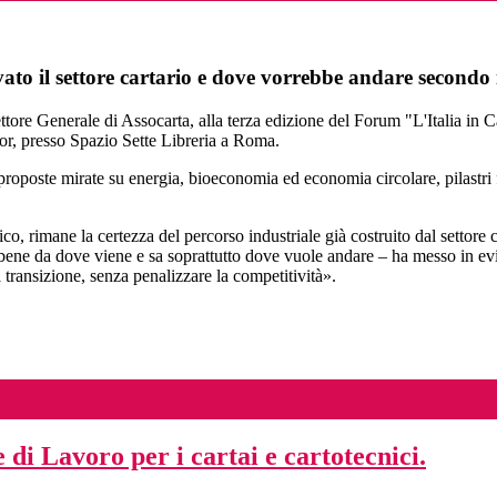
ivato il settore cartario e dove vorrebbe andare secondo
 Generale di Assocarta, alla terza edizione del Forum "L'Italia in Can
r, presso Spazio Sette Libreria a Roma.
oposte mirate su energia, bioeconomia ed economia circolare, pilastri f
o, rimane la certezza del percorso industriale già costruito dal settore 
a bene da dove viene e sa soprattutto dove vuole andare – ha messo in 
 transizione, senza penalizzare la competitività».
di Lavoro per i cartai e cartotecnici.