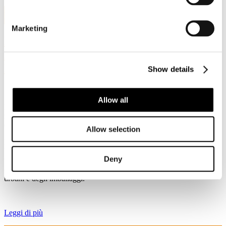
2
Ott, 2020
Marketing
L' Essenziale numero 6: il punto di
Assocarta sul recepimento delle Direttive
Rifiuti
Show details
Allow all
Il Decreto Legislativo n. 116 disciplina la raccolta e il riciclaggio dei
rifiuti organici, anche tramite compostaggio. Come è noto la carta è
compostabile in conformità alla EN 13432.
Allow selection
Ma il decreto #EOW per la carta e cartone, in aggiunta ai parametri
UNI EN 643, introduce una specifica tolleranza per i rifiuti organici
Deny
funzionale ad una raccolta differenziata della carta ben sviluppata e
che viene confermata come #essenziale per il #riciclo dei rifiuti
urbani e degli imballaggi.
Leggi di più