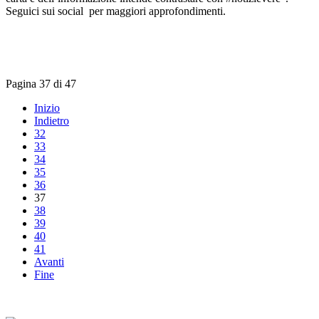
Seguici sui social per maggiori approfondimenti.
Pagina 37 di 47
Inizio
Indietro
32
33
34
35
36
37
38
39
40
41
Avanti
Fine