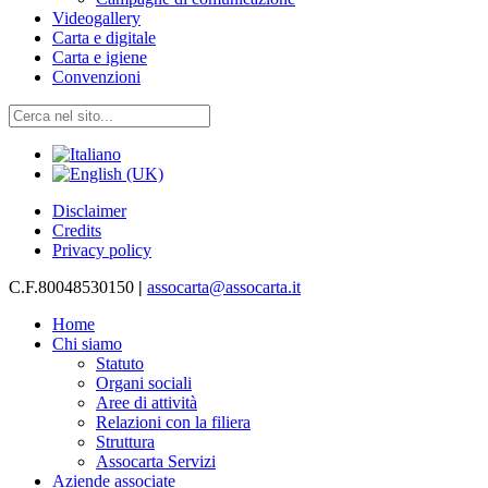
Videogallery
Carta e digitale
Carta e igiene
Convenzioni
Disclaimer
Credits
Privacy policy
C.F.80048530150
|
assocarta@assocarta.it
Home
Chi siamo
Statuto
Organi sociali
Aree di attività
Relazioni con la filiera
Struttura
Assocarta Servizi
Aziende associate