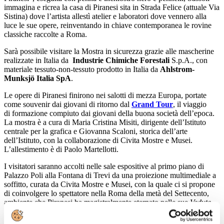
immagina e ricrea la casa di Piranesi sita in Strada Felice (attuale Via
Sistina) dove l’artista allestì atelier e laboratori dove vennero alla
luce le sue opere, reinventando in chiave contemporanea le rovine
classiche raccolte a Roma.
Sarà possibile visitare la Mostra in sicurezza grazie alle mascherine
realizzate in Italia da
Industrie Chimiche Forestali
S.p.A., con
materiale tessuto-non-tessuto prodotto in Italia da
Ahlstrom-
Munksjö Italia SpA
.
Le opere di Piranesi finirono nei salotti di mezza Europa, portate
come souvenir dai giovani di ritorno dal
Grand Tour
, il viaggio
di formazione compiuto dai giovani della buona società dell’epoca.
La mostra è a cura di Maria Cristina Misiti, dirigente dell’Istituto
centrale per la grafica e Giovanna Scaloni, storica dell’arte
dell’Istituto, con la collaborazione di Civita Mostre e Musei.
L’allestimento è di Paolo Martellotti.
I visitatori saranno accolti nelle sale espositive al primo piano di
Palazzo Poli alla Fontana di Trevi da una proiezione multimediale a
soffitto, curata da Civita Mostre e Musei, con la quale ci si propone
di coinvolgere lo spettatore nella Roma della metà del Settecento,
ambiente che Piranesi ha magistralmente eternato nelle sue
Vedute
.