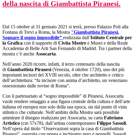
della nascita di Giambattista Piranesi.
Dal 15 ottobre al 31 gennaio 2021 si terrà, presso Palazzo Poli alla
Fontana di Trevi a Roma, la Mostra
"Giambattista Piranesi.
Sognare il sogno impossibile
”
realizzata dall’
Istituto Centrale per
la Grafica
con il supporto di
Civita Mostre
e Musei e della Reale
Accademia di Belle Arti San Fernando di Madrid. Tra i partner della
mostra c’è anche
Assocarta
.
Nell’anno 2020 ricorre, infatti, il terzo centenario della nascita
di
Giambattista Piranesi
(Venezia, 4 ottobre 1720), uno dei più
importanti incisori del XVIII secolo, oltre che architetto e critico
dell’architettura: “fu incisore con anima d’architetto, un veneziano
ossessionato dalle rovine di Roma”.
Con il partenariato al “sogno impossibile” di Piranesi, Assocarta
vuole rendere omaggio a una figura centrale della cultura e dell’arte
italiana ed europea non solo della sua epoca, sia dal punto di vista
stilistico che culturale. Nell’ambito della Mostra sarà possibile
ammirare il disegno realizzato per Assocarta, su carta
Fabriano
Artistico
(cm 57x78), dall’artista contemporaneo
Filippo Sassoli
.
Nell’opera dal titolo “Osservazioni sopra la casa di Giambattista
Piranesi”, eseguita con penna e inchiostro nero e pennelli, Sassoli