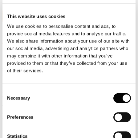
4
This website uses cookies
Ott, 2020
We use cookies to personalise content and ads, to
"CARTA: GRAND TOUR NUMERO 2":
provide social media features and to analyse our traffic.
Il Museo della Carta di Mele
We also share information about your use of our site with
our social media, advertising and analytics partners who
may combine it with other information that you’ve
provided to them or that they’ve collected from your use
Il tour di questa domenica ci conduce in Liguria, una terra visitata,
ricordata e vissuta da poeti e artisti attraverso i secoli. Molti la
of their services.
cantano, la raccontano.
Dietro la Liguria dei cartelloni pubblicitari, dietro la Riviera dei
grandi alberghi, delle case da gioco, del turismo internazionale, si
Consent
estende, dimenticata e sconosciuta, un’altra Liguria. (Italo Calvino)
Necessary
Selection
Tra questi altri volti, c’è la tradizione della produzione cartaria, che
si snoda attraverso i secoli e giunge intatta fino a noi, nelle sale
Preferences
espositive del Museo di Mele.
https://www.museocartamele.it/
Buon Tour, e buona domenica.
Statistics