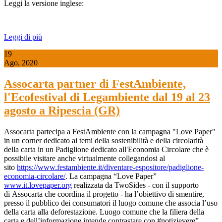
Leggi la versione inglese:
Leggi di più
19
Ago, 2020
Assocarta partner di FestAmbiente,
l'Ecofestival di Legambiente dal 19 al 23
agosto a Ripescia (GR)
Assocarta partecipa a FestAmbiente con la campagna "Love Paper"
in un corner dedicato ai temi della sostenibilità e della circolarità
della carta in un Padiglione dedicato all'Economia Circolare che è
possibile visitare anche virtualmente collegandosi al
sito
https://www.festambiente.it/diventare-espositore/padiglione-
economia-circolare/
. La campagna “Love Paper”
www.it.lovepaper.org
realizzata da TwoSides - con il supporto
di Assocarta che coordina il progetto - ha l’obiettivo di smentire,
presso il pubblico dei consumatori il luogo comune che associa l’uso
della carta alla deforestazione. Luogo comune che la filiera della
carta e dell’informazione intende contrastare con #notizievere”.