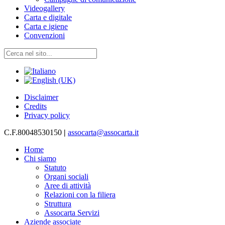
Videogallery
Carta e digitale
Carta e igiene
Convenzioni
Disclaimer
Credits
Privacy policy
C.F.80048530150
|
assocarta@assocarta.it
Home
Chi siamo
Statuto
Organi sociali
Aree di attività
Relazioni con la filiera
Struttura
Assocarta Servizi
Aziende associate