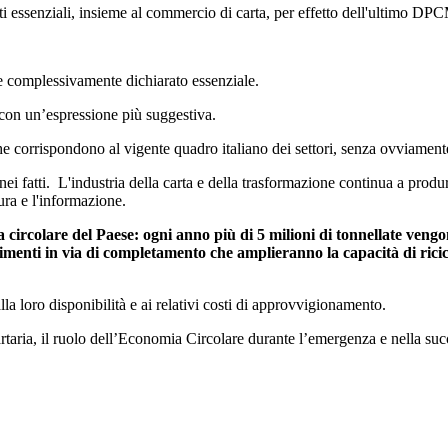
ati essenziali, insieme al commercio di carta, per effetto dell'ultimo DPC
ne complessivamente dichiarato essenziale.
, con un’espressione più suggestiva.
, che corrispondono al vigente quadro italiano dei settori, senza ovviament
 nei fatti. L'industria della carta e della trasformazione continua a produ
ltura e l'informazione.
circolare del Paese: ogni anno più di 5 milioni di tonnellate vengono
imenti in via di completamento che amplieranno la capacità di ricicl
lla loro disponibilità e ai relativi costi di approvvigionamento.
artaria, il ruolo dell’Economia Circolare durante l’emergenza e nella succ