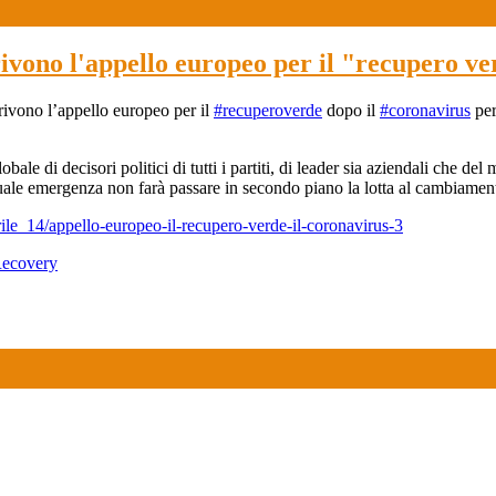
ivono l'appello europeo per il "recupero v
crivono l’appello europeo per il
#recuperoverde
dopo il
#coronavirus
per
bale di decisori politici di tutti i partiti, di leader sia aziendali che d
tuale emergenza non farà passare in secondo piano la lotta al cambiamento
rile_14/appello-europeo-il-recupero-verde-il-coronavirus-3
Recovery