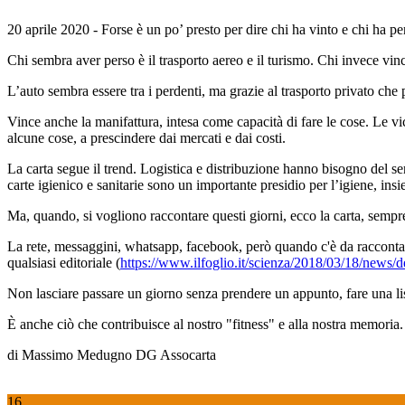
20 aprile 2020 - Forse è un po’ presto per dire chi ha vinto e chi ha 
Chi sembra aver perso è il trasporto aereo e il turismo. Chi invece vin
L’auto sembra essere tra i perdenti, ma grazie al trasporto privato che 
Vince anche la manifattura, intesa come capacità di fare le cose. Le 
alcune cose, a prescindere dai mercati e dai costi.
La carta segue il trend. Logistica e distribuzione hanno bisogno del ser
carte igienico e sanitarie sono un importante presidio per l’igiene, in
Ma, quando, si vogliono raccontare questi giorni, ecco la carta, sempre
La rete, messaggini, whatsapp, facebook, però quando c'è da raccontar
qualsiasi editoriale (
https://www.ilfoglio.it/scienza/2018/03/18/news/d
Non lasciare passare un giorno senza prendere un appunto, fare una li
È anche ciò che contribuisce al nostro "fitness" e alla nostra memoria.
di Massimo Medugno DG Assocarta
16