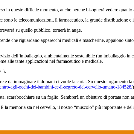
perso in questo difficile momento, anche perché bisognerà vedere quanto
ce sono le telecomunicazioni, il farmaceutico, la grande distribuzione e 
prevarrà su quello pubblico, tornerà in auge.
vicende che riguardano apparecchi medicali e mascherine, appaiono sinto
vizio dell’imballaggio, ambientalmente sostenibile (un imballaggio in car
sieme alle tante applicazioni nel farmaceutico e medicale.
 lì.
e e da immaginare il domani ci vuole la carta. Su questo argomento la s
entro-agli-occhi-dei-bambini-ce-il-segreto-del-cervello-umano-184528/
)
sta, scarabocchiare su un foglio. Sembrerà un obiettivo di portata non 
 E la memoria sta nel cervello, il nostro “muscolo” più importante e deli