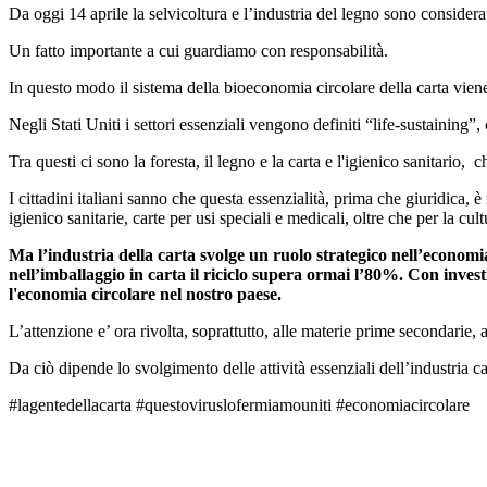
Da oggi 14 aprile la selvicoltura e l’industria del legno sono consider
Un fatto importante a cui guardiamo con responsabilità.
In questo modo il sistema della bioeconomia circolare della carta vie
Negli Stati Uniti i settori essenziali vengono definiti “life-sustaining”
Tra questi ci sono la foresta, il legno e la carta e l'igienico sanitario
I cittadini italiani sanno che questa essenzialità, prima che giuridica, è
igienico sanitarie, carte per usi speciali e medicali, oltre che per la cu
Ma l’industria della carta svolge un ruolo strategico nell’economia 
nell’imballaggio in carta il riciclo supera ormai l’80%. Con invest
l'economia circolare nel nostro paese.
L’attenzione e’ ora rivolta, soprattutto, alle materie prime secondarie, a
Da ciò dipende lo svolgimento delle attività essenziali dell’industria c
#lagentedellacarta #questoviruslofermiamouniti #economiacircolare