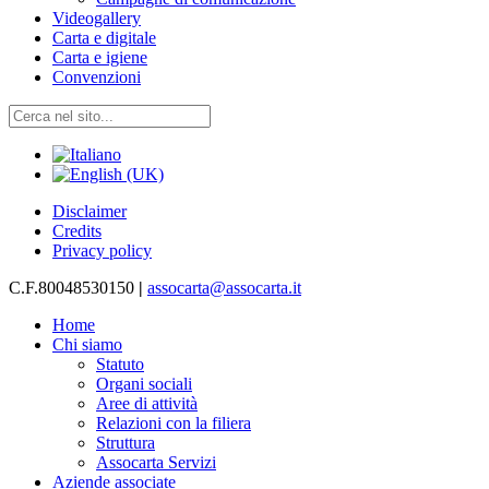
Videogallery
Carta e digitale
Carta e igiene
Convenzioni
Disclaimer
Credits
Privacy policy
C.F.80048530150
|
assocarta@assocarta.it
Home
Chi siamo
Statuto
Organi sociali
Aree di attività
Relazioni con la filiera
Struttura
Assocarta Servizi
Aziende associate