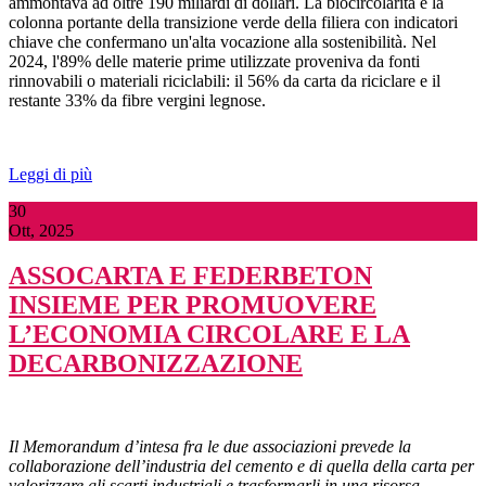
ammontava ad oltre 190 miliardi di dollari. La biocircolarità è la
colonna portante della transizione verde della filiera con indicatori
chiave che confermano un'alta vocazione alla sostenibilità. Nel
2024, l'89% delle materie prime utilizzate proveniva da fonti
rinnovabili o materiali riciclabili: il 56% da carta da riciclare e il
restante 33% da fibre vergini legnose.
Leggi di più
30
Ott, 2025
ASSOCARTA E FEDERBETON
INSIEME PER PROMUOVERE
L’ECONOMIA CIRCOLARE E LA
DECARBONIZZAZIONE
Il Memorandum d’intesa fra le due associazioni prevede la
collaborazione dell’industria del cemento e di quella della carta per
valorizzare gli scarti industriali e trasformarli in una risorsa