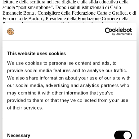
lettura e della scrittura nell'era digitale e alla sfida educativa della
scuola “post-smartphone”. Dopo i saluti istituzionali di
Carlo
Emanuele Bona
, Consigliere della Federazione Carta e Grafica, e di
Ferruccio de Bortoli
, Presidente della Fondazione Corriere della
Sera, verrà presentato uno
studio internazionale
realizzato da
University of Pennsylvania
,
Jawaharlal Nehru University
e
University of Copenhagen
sul tema
Studiare con o senza cellulare?
A seguire, un confronto tra esperti:
Andrea Cangini
(Fondazione
Luigi Einaudi) e
Marco Crepaldi
(Hikikomori Italia) discuteranno
This website uses cookies
dell'impatto degli smartphone sul processo di apprendimento. Nella
seconda parte dell'incontro,
Francesco Amendola
(Luiss Guido
We use cookies to personalise content and ads, to
Carli),
Massimo Nunzio Barrella
(Liceo Parini),
Cristina Dell'Acqua
provide social media features and to analyse our traffic.
(insegnante e scrittrice) e
Andrea Di Mario
(Liceo Carducci)
We also share information about your use of our site with
dialogheranno su come ripensare la scuola oltre il digitale, con la
partecipazione degli studenti dei licei Parini e Carducci. Modera
our social media, advertising and analytics partners who
Massimo Sideri
, editorialista del
Corriere della Sera
.
may combine it with other information that you’ve
provided to them or that they’ve collected from your use
Ingresso libero fino a esaurimento posti.
Prenotazione sul sito
www.fondazionecorriere.corriere.it
.
of their services.
L'evento sarà trasmesso in
streaming
sui canali digitali del
Corriere
della Sera
e della
Fondazione Corriere della Sera
.
Consent
11
Necessary
Selection