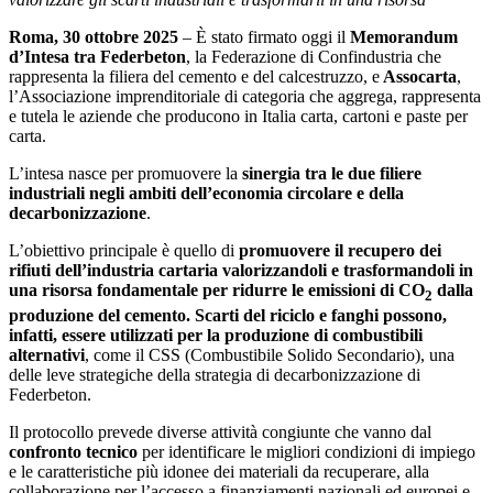
Roma, 30 ottobre 2025
– È stato firmato oggi il
Memorandum
d’Intesa tra Federbeton
, la Federazione di Confindustria che
rappresenta la filiera del cemento e del calcestruzzo, e
Assocarta
,
l’Associazione imprenditoriale di categoria che aggrega, rappresenta
e tutela le aziende che producono in Italia carta, cartoni e paste per
carta.
L’intesa nasce per promuovere la
sinergia tra le due filiere
industriali negli ambiti dell’economia circolare e della
decarbonizzazione
.
L’obiettivo principale è quello di
promuovere
il recupero dei
rifiuti dell’industria cartaria valorizzandoli e trasformandoli in
una risorsa fondamentale per ridurre le emissioni di CO
dalla
2
produzione del cemento. Scarti del riciclo e fanghi possono,
infatti, essere utilizzati per la produzione di combustibili
alternativi
, come il CSS (Combustibile Solido Secondario), una
delle leve strategiche della strategia di decarbonizzazione di
Federbeton.
Il protocollo prevede diverse attività congiunte che vanno dal
confronto tecnico
per identificare le migliori condizioni di impiego
e le caratteristiche più idonee dei materiali da recuperare, alla
collaborazione per l’accesso a finanziamenti nazionali ed europei e