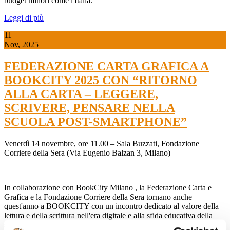
budget minori come l'Italia.
Leggi di più
11
Nov, 2025
FEDERAZIONE CARTA GRAFICA A
BOOKCITY 2025 CON “RITORNO
ALLA CARTA – LEGGERE,
SCRIVERE, PENSARE NELLA
SCUOLA POST-SMARTPHONE”
Venerdì 14 novembre, ore 11.00 – Sala Buzzati, Fondazione
Corriere della Sera (Via Eugenio Balzan 3, Milano)
In collaborazione con
BookCity Milano
, la
Federazione Carta e
Grafica
e la
Fondazione Corriere della Sera
tornano anche
quest'anno a BOOKCITY con un incontro dedicato al valore della
lettura e della scrittura nell'era digitale e alla sfida educativa della
scuola “post-smartphone”. Dopo i saluti istituzionali di
Carlo