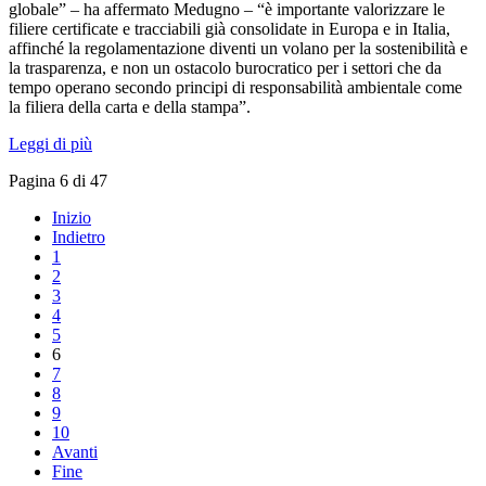
globale” – ha affermato Medugno – “è importante valorizzare le
filiere certificate e tracciabili già consolidate in Europa e in Italia,
affinché la regolamentazione diventi un volano per la sostenibilità e
la trasparenza, e non un ostacolo burocratico per i settori che da
tempo operano secondo principi di responsabilità ambientale come
la filiera della carta e della stampa”.
Leggi di più
Pagina 6 di 47
Inizio
Indietro
1
2
3
4
5
6
7
8
9
10
Avanti
Fine