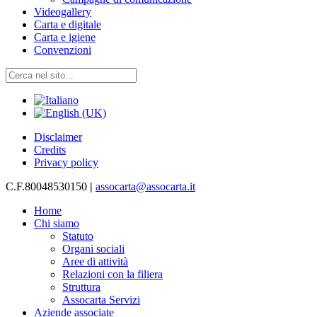
Videogallery
Carta e digitale
Carta e igiene
Convenzioni
Disclaimer
Credits
Privacy policy
C.F.80048530150
|
assocarta@assocarta.it
Home
Chi siamo
Statuto
Organi sociali
Aree di attività
Relazioni con la filiera
Struttura
Assocarta Servizi
Aziende associate