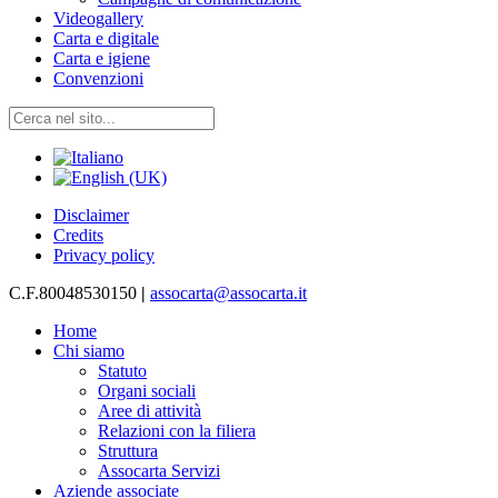
Videogallery
Carta e digitale
Carta e igiene
Convenzioni
Disclaimer
Credits
Privacy policy
C.F.80048530150
|
assocarta@assocarta.it
Home
Chi siamo
Statuto
Organi sociali
Aree di attività
Relazioni con la filiera
Struttura
Assocarta Servizi
Aziende associate