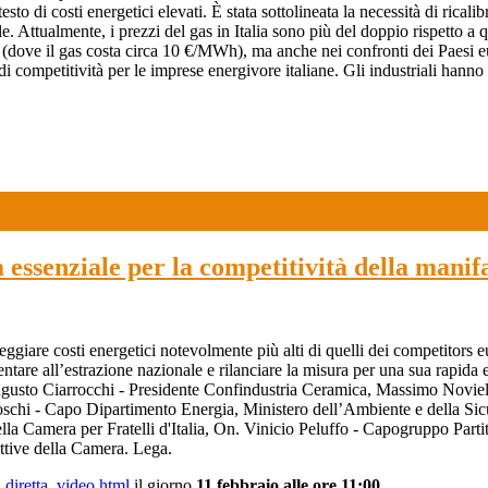
sto di costi energetici elevati. È stata sottolineata la necessità di rical
le. Attualmente, i prezzi del gas in Italia sono più del doppio rispetto
USA (dove il gas costa circa 10 €/MWh), ma anche nei confronti dei Paes
ompetitività per le imprese energivore italiane. Gli industriali hanno pe
 essenziale per la competitività della manif
eggiare costi energetici notevolmente più alti di quelli dei competitors e
ntare all’estrazione nazionale e rilanciare la misura per una sua rapida 
ugusto Ciarrocchi - Presidente Confindustria Ceramica, Massimo Noviel
chi - Capo Dipartimento Energia, Ministero dell’Ambiente e della Sic
lla Camera per Fratelli d'Italia, On. Vinicio Peluffo - Capogruppo Par
ttive della Camera. Lega.
t_diretta_video.html
il giorno
11 febbraio alle ore 11:00.