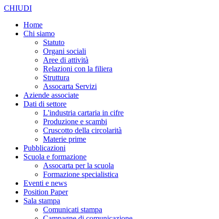
CHIUDI
Home
Chi siamo
Statuto
Organi sociali
Aree di attività
Relazioni con la filiera
Struttura
Assocarta Servizi
Aziende associate
Dati di settore
L'industria cartaria in cifre
Produzione e scambi
Cruscotto della circolarità
Materie prime
Pubblicazioni
Scuola e formazione
Assocarta per la scuola
Formazione specialistica
Eventi e news
Position Paper
Sala stampa
Comunicati stampa
Campagne di comunicazione