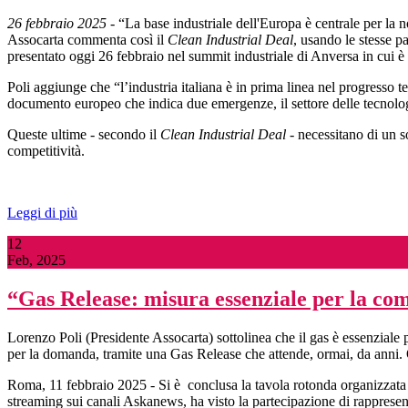
26 febbraio 2025
- “La base industriale dell'Europa è centrale per la n
Assocarta commenta così il
Clean Industrial Deal
, usando le stesse p
presentato oggi 26 febbraio nel summit industriale di Anversa in cui 
Poli aggiunge che “l’industria italiana è in prima linea nel progresso
documento europeo che indica due emergenze, il settore delle tecnologie
Queste ultime - secondo il
Clean Industrial Deal
- necessitano di un s
competitività.
Leggi di più
12
Feb, 2025
“Gas Release: misura essenziale per la com
Lorenzo Poli (Presidente Assocarta) sottolinea che il gas è essenziale 
per la domanda, tramite una Gas Release che attende, ormai, da anni. 
Roma, 11 febbraio 2025 - Si è conclusa la tavola rotonda organizzata d
streaming sui canali Askanews, ha visto la partecipazione di rappresenta