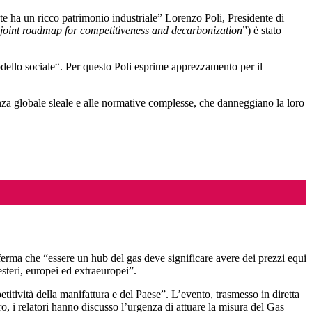
ente ha un ricco patrimonio industriale” Lorenzo Poli, Presidente di
 joint roadmap for competitiveness and decarbonization
”) è stato
odello sociale“. Per questo Poli esprime apprezzamento per il
renza globale sleale e alle normative complesse, che danneggiano la loro
fferma che “essere un hub del gas deve significare avere dei prezzi equi
teri, europei ed extraeuropei”.
itività della manifattura e del Paese”. L’evento, trasmesso in diretta
ro, i relatori hanno discusso l’urgenza di attuare la misura del Gas