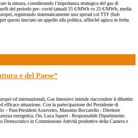
ibrare la misura, considerando l’importanza strategica del gas di
 a quelli del periodo pre- covid (attuali 55 €/MWh vs 25 €/MWh, media
i europei, registrando sistematicamente uno spread col TTF (hub
r questo lanciato un appello alla politica, affinché agisca in fretta
attura e del Paese”
uropei ed internazionali, Gas Intensive intende riaccendere il dibattito
ed efficace attuazione. Con la partecipazione del Presidente di
lo – Past-President Assovetro, Massimo Beccarello - Direttore
urezza energetica, On. Luca Squeri - Responsabile Dipartimento
tito Democratico in Commissione Attività produttive della Camera e