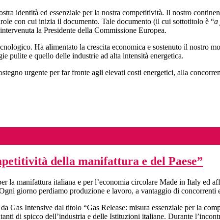
ostra identità ed essenziale per la nostra competitività. Il nostro contin
arole con cui inizia il documento. Tale documento (il cui sottotitolo è “
a
è intervenuta la Presidente della Commissione Europea.
 tecnologico. Ha alimentato la crescita economica e sostenuto il nostro m
 pulite e quello delle industrie ad alta intensità energetica.
ostegno urgente per far fronte agli elevati costi energetici, alla concor
petitività della manifattura e del Paese”
per la manifattura italiana e per l’economia circolare Made in Italy ed a
Ogni giorno perdiamo produzione e lavoro, a vantaggio di concorrenti es
a Gas Intensive dal titolo “Gas Release: misura essenziale per la compet
nti di spicco dell’industria e delle Istituzioni italiane. Durante l’incont