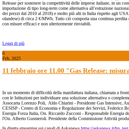
Release per sostenere la competitività delle imprese italiane, in un conte
importazione di tipo long-term come alternativa all’estrazione naziona
dei prezzi dal 2010 al 2018) e molto più alti in Italia rispetto agli 
olandese) di circa 2 €/MWh. Tutto ciò comporta una continua perdita di c
con misure efficaci e non ulteriormente rinviabili.
Leggi di più
6
Feb, 2025
11 febbraio ore 11.00 "Gas Release: misura
In un momento di difficoltà della manifattura italiana, chiamata a front
con le Istituzioni per individuare una soluzione alternativa o compleme
Assocarta Lorenzo Poli, Aldo Chiarini - Presidente Gas Intensive, A
CESISP - Centro di Economia e Regolazione dei Servizi, Federico Bos
Energia Forza Italia, On. Riccardo Zucconi - Responsabile Energia de
l'On. Alberto Gusmeroli. Presidente della Commissione Attività produ
In diretta streaming sui canali di Askanews
https://askanews.it/hp_tes