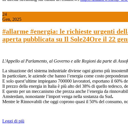
24
Gen, 2025
#allarme #energia: le richieste urgenti de
aperta pubblicata su Il Sole24Ore il 22 ge
L'Appello al Parlamento, al Governo e alle Regioni da parte di Ass
La situazione del sistema industriale diviene ogni giorno più insostenib
In particolare, le aziende che hanno l’energia come costo preponderante
E solo quest’ultime impiegano 700000 lavoratori, esportano il 60% dei lo
Il prezzo della energia in Italia è più alto del 38% di quello tedesco,
E questo per un meccanismo che prezza anche l’energia da rinnovabili a
Amsterdam, nonostante l’import venga nella sostanza da Sud
.
Mentre le Rinnovabili che oggi coprono quasi il 50% del consumo, non p
Leggi di più