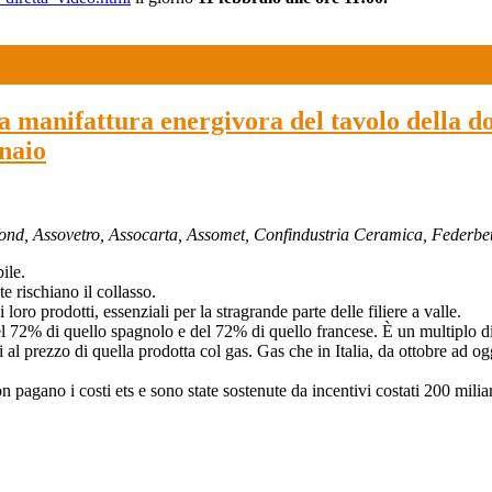
lla manifattura energivora del tavolo della 
nnaio
ofond, Assovetro, Assocarta, Assomet, Confindustria Ceramica, Federb
ile.
 rischiano il collasso.
ro prodotti, essenziali per la stragrande parte delle filiere a valle.
 del 72% di quello spagnolo e del 72% di quello francese. È un multiplo d
l prezzo di quella prodotta col gas. Gas che in Italia, da ottobre ad o
agano i costi ets e sono state sostenute da incentivi costati 200 miliar