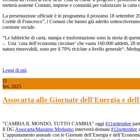
metterà assieme Comuni, imprese e comunità per valorizzare la carta com
La presentazione ufficiale è in programma il prossimo 18 settembre 202
Cortile di Francesco”, i Comuni che hanno già aderito sottoscriveranno
coesione sociale.
“Le fabbriche di carta, stampa e trasformazione sono la storia di qu
-. Una ‘casa dell’economia circolare’ che vanta 160.000 addetti, 28 mili
natura rinnovabili, sono per il 70% riciclate a livello generale“. Medug
Leggi di più
11
Set, 2025
Assocarta alle Giornate dell'Energia e dell
"CAMBIA IL MONDO, TUTTO CAMBIA" oggi
#11settembre
part
Il DG
Assocarta/Massimo Medugno
interverrà domani
#12settembre
a
L’appuntamento annuale con le Giornate dell’Energia e dell’Economia 