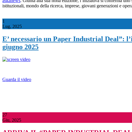
askanews
. Giunta alla sua nona edizione, l’iniziativa si conferma uno
istituzionali, mondo della ricerca, imprese, giovani generazioni e oper
1
Lug, 2025
E’ necessario un Paper Industrial Deal”: l’
giugno 2025
Guarda il video
27
Giu, 2025