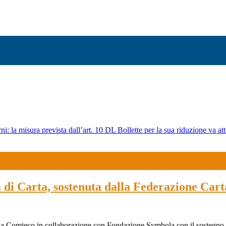
ni: la misura prevista dall’art. 10 DL Bollette per la sua riduzione va att
tà di Carta, sostenuta dalla Federazione Car
so da Comieco in collaborazione con Fondazione Symbola con il sostegno