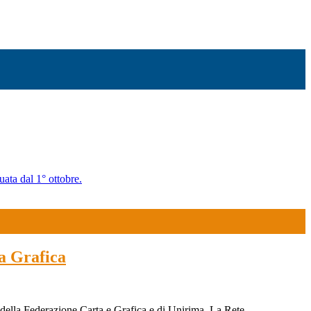
uata dal 1° ottobre.
ta Grafica
 della Federazione Carta e Grafica e di Unirima. La Rete