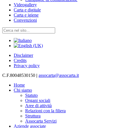
Videogallery
Carta e digitale
Carta e igiene
Convenzioni
Disclaimer
Credits
Privacy policy
C.F.80048530150
|
assocarta@assocarta.it
Home
Chi siamo
Statuto
Organi sociali
Aree di attività
Relazioni con la filiera
Struttura
Assocarta Servizi
Aziende associate