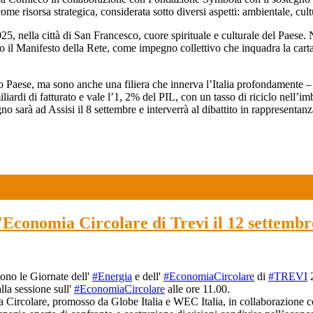
e risorsa strategica, considerata sotto diversi aspetti: ambientale, cul
5, nella città di San Francesco, cuore spirituale e culturale del Paese. 
 il Manifesto della Rete, come impegno collettivo che inquadra la carta
esto Paese, ma sono anche una filiera che innerva l’Italia profondamen
ardi di fatturato e vale l’1, 2% del PIL, con un tasso di riciclo nell’im
no sarà ad Assisi il 8 settembre e interverrà al dibattito in rappresentan
'Economia Circolare di Trevi il 12 settembre
ono le Giornate dell'
#Energia
e dell'
#EconomiaCircolare
di
#TREVI
2
lla sessione sull'
#EconomiaCircolare
alle ore 11.00.
Circolare, promosso da Globe Italia e WEC Italia, in collaborazione c