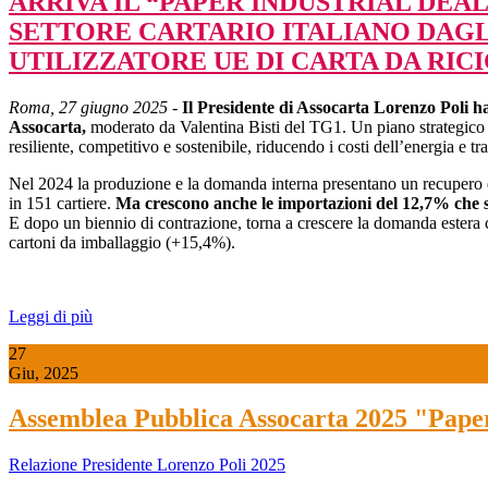
ARRIVA IL “PAPER INDUSTRIAL DEA
SETTORE CARTARIO ITALIANO DAGL
UTILIZZATORE UE DI CARTA DA RIC
Roma, 27 giugno 2025
-
Il Presidente di Assocarta Lorenzo Poli ha
Assocarta,
moderato da Valentina Bisti del TG1. Un piano strategico pe
resiliente, competitivo e sostenibile, riducendo i costi dell’energia e 
Nel 2024 la produzione e la domanda interna presentano un recupero del
in 151 cartiere.
Ma crescono anche le importazioni del 12,7% che s
E dopo un biennio di contrazione, torna a crescere la domanda estera c
cartoni da imballaggio (+15,4%).
Leggi di più
27
Giu, 2025
Assemblea Pubblica Assocarta 2025 "Paper 
Relazione Presidente Lorenzo Poli 2025