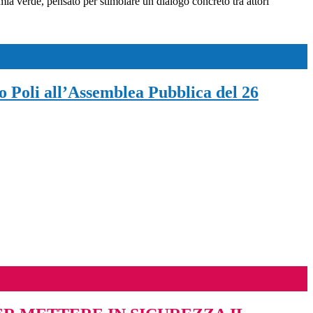
mia verde, pensato per stimolare un dialogo concreto tra attori
zo Poli all’Assemblea Pubblica del 26