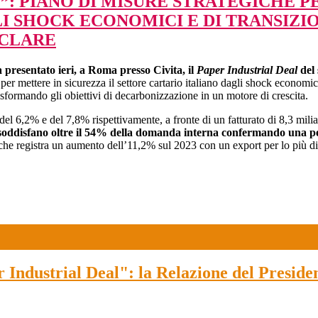
L”: PIANO DI MISURE STRATEGICHE P
I SHOCK ECONOMICI E DI TRANSIZI
ICLARE
 presentato ieri, a Roma presso Civita, il
Paper Industrial Deal
del 
r mettere in sicurezza il settore cartario italiano dagli shock economic
trasformando gli obiettivi di decarbonizzazione in un motore di crescita.
 6,2% e del 7,8% rispettivamente, a fronte di un fatturato di 8,3 miliar
oddisfano oltre il 54% della domanda interna confermando una perd
he registra un aumento dell’11,2% sul 2023 con un export per lo più dir
Industrial Deal": la Relazione del Preside