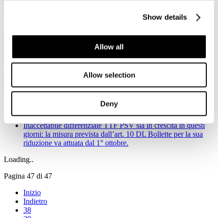
Viale Pasteur, 8/10 - 00144 Roma
Tel. +39 06-591.91.31/40
Show details
Fax. +39 06-591.0876
Allow all
Allow selection
Deny
Notizie in primo piano
Inaccettabile differenziale TTF PSV sia in crescita in questi
giorni: la misura prevista dall’art. 10 DL Bollette per la sua
riduzione va attuata dal 1° ottobre.
Loading..
Pagina 47 di 47
Inizio
Indietro
38