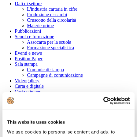
Dati di settore
L'industria cartaria in cifre
Produzione e scambi
Cruscotto della circolarità
Materie prime
Pubblicazioni
Scuola e formazione
Assocarta per la scuola
Formazione specialistica
Eventi e news
Position Paper
Sala stampa
Comunicati stampa
Campagne di comunicazione
Videogallery
Carta e digitale
Carta e igiene
Convenzioni
Cerca tra le aziende associate
Ragione Sociale
This website uses cookies
We use cookies to personalise content and ads, to