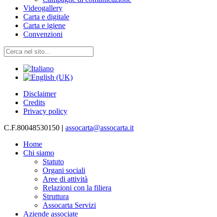
Videogallery
Carta e digitale
Carta e igiene
Convenzioni
Disclaimer
Credits
Privacy policy
C.F.80048530150
|
assocarta@assocarta.it
Home
Chi siamo
Statuto
Organi sociali
Aree di attività
Relazioni con la filiera
Struttura
Assocarta Servizi
Aziende associate