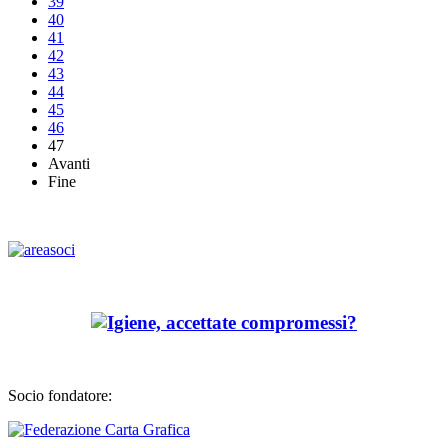
39
40
41
42
43
44
45
46
47
Avanti
Fine
Socio fondatore: