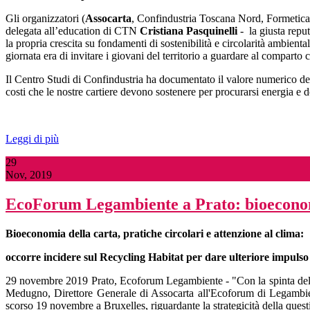
Gli organizzatori (
Assocarta
, Confindustria Toscana Nord, Formetica e
delegata all’education di CTN
Cristiana Pasquinelli
- la giusta reput
la propria crescita su fondamenti di sostenibilità e circolarità ambienta
giornata era di invitare i giovani del territorio a guardare al compart
Il Centro Studi di Confindustria ha documentato il valore numerico del s
costi che le nostre cartiere devono sostenere per procurarsi energia e do
Leggi di più
29
Nov, 2019
EcoForum Legambiente a Prato: bioeconomia
Bioeconomia della carta, pratiche circolari e attenzione al clima:
occorre incidere sul Recycling Habitat per dare ulteriore impulso 
29 novembre 2019 Prato, Ecoforum Legambiente - "Con la spinta del G
Medugno, Direttore Generale di Assocarta all'Ecoforum di Legambient
scorso 19 novembre a Bruxelles, riguardante la strategicità della que