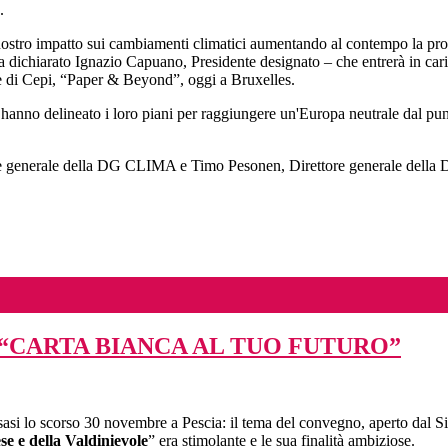
.
stro impatto sui cambiamenti climatici aumentando al contempo la produ
 ha dichiarato Ignazio Capuano, Presidente designato – che entrerà in c
 di Cepi, “Paper & Beyond”, oggi a Bruxelles.
 hanno delineato i loro piani per raggiungere un'Europa neutrale dal punt
ore generale della DG CLIMA e Timo Pesonen, Direttore generale della 
 “CARTA BIANCA AL TUO FUTURO”
lusasi lo scorso 30 novembre a Pescia: il tema del convegno, aperto dal S
se e della Valdinievole
” era stimolante e le sua finalità ambiziose.