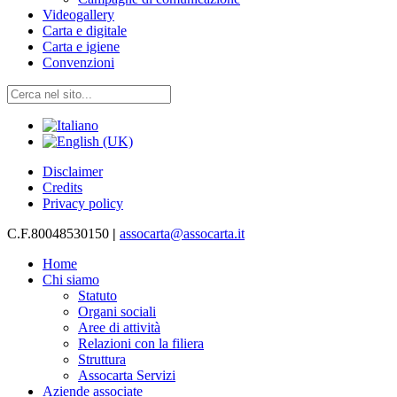
Videogallery
Carta e digitale
Carta e igiene
Convenzioni
Disclaimer
Credits
Privacy policy
C.F.80048530150
|
assocarta@assocarta.it
Home
Chi siamo
Statuto
Organi sociali
Aree di attività
Relazioni con la filiera
Struttura
Assocarta Servizi
Aziende associate