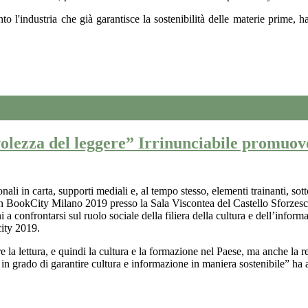
to l'industria che già garantisce la sostenibilità delle materie prime, ha
zza del leggere” Irrinunciabile promuovere 
nali in carta, supporti mediali e, al tempo stesso, elementi trainanti, sot
 in BookCity Milano 2019 presso la Sala Viscontea del Castello Sforzesco
ni a confrontarsi
sul ruolo sociale della filiera della cultura e dell’infor
city 2019.
la lettura, e quindi la cultura e la formazione nel Paese, ma anche la r
 in grado di garantire cultura e informazione in maniera sostenibile” ha