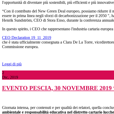
l'opportunità di diventare più sostenibili, più efficienti e più innovative
“Con il contributo del New Green Deal europeo, possiamo ridurre il no
essere in prima linea negli sforzi di decarbonizzazione per il 2050 ",
Henrik Sundström, CEO di Stora Enso, durante la conferenza annuale
In questo spirito, i CEO che rappresentano l'industria cartaria europea
CEO Declaration 19_11_2019
che è stata ufficialmente consegnata a Clara De La Torre, vicedirett
Commissione europea.
Leggi di più
2
Dic, 2019
EVENTO PESCIA, 30 NOVEMBRE 2019
Giornata intensa, per contenuti e per qualità dei relatori, quella conc
ambientale e responsabilità educativa nel distretto cartario lucche