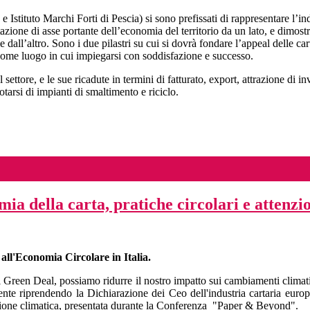
 Istituto Marchi Forti di Pescia) si sono prefissati di rappresentare l’i
azione di asse portante dell’economia del territorio da un lato, e dimost
le dall’altro. Sono i due pilastri su cui si dovrà fondare l’appeal delle c
o come luogo in cui impiegarsi con soddisfazione e successo.
ettore, e le sue ricadute in termini di fatturato, export, attrazione di 
tarsi di impianti di smaltimento e riciclo.
 della carta, pratiche circolari e attenzio
all'Economia Circolare in Italia.
reen Deal, possiamo ridurre il nostro impatto sui cambiamenti climat
e riprendendo la Dichiarazione dei Ceo dell'industria cartaria europea
stione climatica, presentata durante la Conferenza "Paper & Beyond".