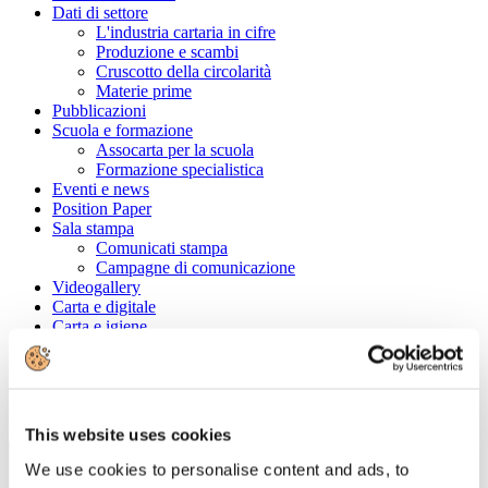
Dati di settore
L'industria cartaria in cifre
Produzione e scambi
Cruscotto della circolarità
Materie prime
Pubblicazioni
Scuola e formazione
Assocarta per la scuola
Formazione specialistica
Eventi e news
Position Paper
Sala stampa
Comunicati stampa
Campagne di comunicazione
Videogallery
Carta e digitale
Carta e igiene
Convenzioni
Cerca tra le aziende associate
Ragione Sociale
This website uses cookies
We use cookies to personalise content and ads, to