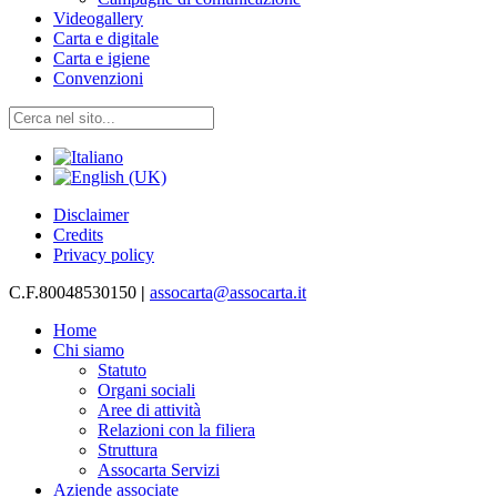
Videogallery
Carta e digitale
Carta e igiene
Convenzioni
Disclaimer
Credits
Privacy policy
C.F.80048530150
|
assocarta@assocarta.it
Home
Chi siamo
Statuto
Organi sociali
Aree di attività
Relazioni con la filiera
Struttura
Assocarta Servizi
Aziende associate