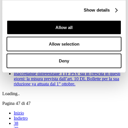
Viale Pasteur, 8/10 - 00144 Roma
Tel. +39 06-591.91.31/40
Show details
Fax. +39 06-591.0876
Allow all
Allow selection
Deny
Notizie in primo piano
Inaccettabile differenziale TTF PSV sia in crescita in questi
giorni: la misura prevista dall’art. 10 DL Bollette per la sua
riduzione va attuata dal 1° ottobre.
Loading..
Pagina 47 di 47
Inizio
Indietro
38