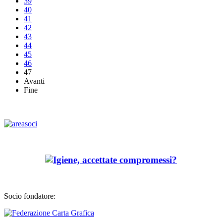
39
40
41
42
43
44
45
46
47
Avanti
Fine
Socio fondatore: