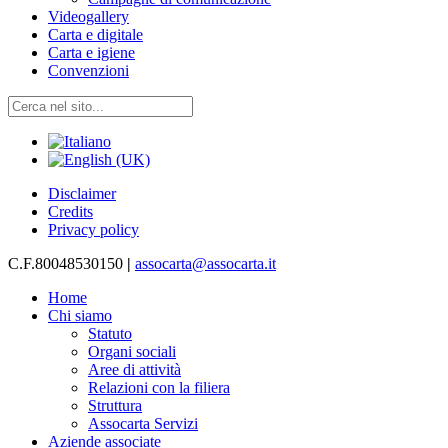
Videogallery
Carta e digitale
Carta e igiene
Convenzioni
Disclaimer
Credits
Privacy policy
C.F.80048530150
|
assocarta@assocarta.it
Home
Chi siamo
Statuto
Organi sociali
Aree di attività
Relazioni con la filiera
Struttura
Assocarta Servizi
Aziende associate