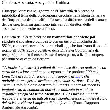
Comieco, Assocarta, Assografici e Unirima.
Giuseppe Scarascia Mugnozza dell'Università di Viterbo ha
introdotto il tema della bioeconomia circolare nella filiera cartaria e
dell’importanza della qualità della raccolta differenziata della carta e
del cartone, temi sui quali sono intervenuti i direttori delle
associazioni coinvolte nella filiera.
La filiera della carta produce un
biomateriale che viene poi
riciclato dallo stesso comparto
con un tasso di circolarità del
55%*, con eccellenze nel settore imballaggi che innalzano il tasso di
riciclo all’80% (nuovo obiettivo della Direttiva Comunitaria da
recepire) portando il nostro Paese
al terzo posto, a livello europeo,
per utilizzo di carta da riciclare.
“
A
fronte degli oltre 5,5 milioni di tonnellate di carta realizzate con
carta da riciclare, ogni anno
vengono anche prodotte
300 mila
tonnellate di scarti di riciclo (in un rapporto di
1:17
) che
andrebbero recuperate mediante termovalorizzazione. Tuttavia,
esiste un solo impianto dedicato in Umbria, mentre un secondo
impianto sito in Lombardia non viene utilizzato in maniera
costante
”
spiega
Massimo Medugno DG Assocarta
“
mentre
recuperare energia da tutti gli scarti significherebbe chiudere il ciclo
del riciclo e ridurre l’impiego di fonti fossili
”
(Fonte: Rapporto
Ambientale Assocarta).