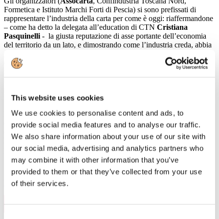
Gli organizzatori (
Assocarta
, Confindustria Toscana Nord,
Formetica e Istituto Marchi Forti di Pescia) si sono prefissati di
rappresentare l’industria della carta per come è oggi: riaffermandone
– come ha detto la delegata all’education di CTN
Cristiana
Pasquinelli
- la giusta reputazione di asse portante dell’economia
del territorio da un lato, e dimostrando come l’industria creda, abbia
già investito e continui a progettare la propria crescita su fondamenti
di sostenibilità e circolarità ambientale dall’altro. Sono i due pilastri
su cui si dovrà fondare l’appeal delle cartiere verso il mondo della
scuola; visto che uno degli scopi della giornata era di invitare i
giovani del territorio a guardare al comparto come luogo in cui
impiegarsi con soddisfazione e successo.
This website uses cookies
We use cookies to personalise content and ads, to
Il Centro Studi di Confindustria ha documentato il valore numerico
del settore, e le sue ricadute in termini di fatturato, export, attrazione
provide social media features and to analyse our traffic.
di investimenti e occupazione; ma allo stesso tempo ha posto
We also share information about your use of our site with
l’accento sui costi che le nostre cartiere devono sostenere per
our social media, advertising and analytics partners who
procurarsi energia e dotarsi di impianti di smaltimento e riciclo.
may combine it with other information that you’ve
provided to them or that they’ve collected from your use
Leggi di più
of their services.
29
Nov, 2019
Consent