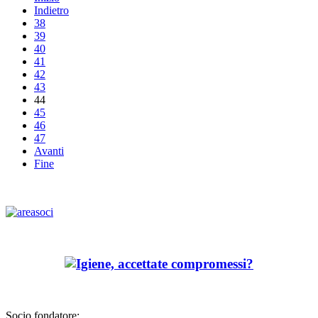
Indietro
38
39
40
41
42
43
44
45
46
47
Avanti
Fine
Socio fondatore: