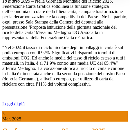
18 marzo 2025
– Nella Giornata Mondiale del Riciclo 2025,
Federazione Carta Grafica sottolinea la funzione strategica
dell’economia circolare della filiera carta, stampa e trasformazione
per la decarbonizzazione e la competitività del Paese. Ne ha parlato,
oggi, presso Sala Stampa della Camera dei deputati alla
presentazione ‘Proposta istituzione della giornata nazionale del
riciclo della carta’ Massimo Medugno DG Assocarta in
rappresentanza della Federazione Carta e Grafica.
“Nel 2024 il tasso di riciclo tricolore degli imballaggi in carta è sul
podio europeo con il 92%. Significativi i risparmi in termini di
emissioni CO2. Ed anche la media del tasso di riciclo esteso a tutti i
materiali, in Italia, è al 71,9% contro una media UE del 65,4%”
afferma Medugno. La vocazione storica al riciclo di carta e cartone
in Italia è dimostrata anche dalla seconda posizione del nostro Paese
(dopo la Germania), a livello europeo, per utilizzo di carta da
riciclare con circa l’11% dei volumi complessivi.
Leggi di più
5
Mar, 2025