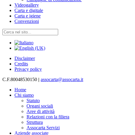
Videogallery
Carta e digitale
Carta e igiene
Convenzioni
Disclaimer
Credits
Privacy policy
C.F.80048530150
|
assocarta@assocarta.it
Home
Chi siamo
Statuto
Organi sociali
Aree di attività
Relazioni con la filiera
Struttura
Assocarta Servizi
Aziende associate