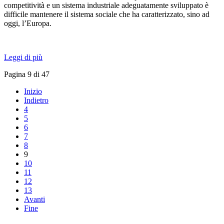
competitività e un sistema industriale adeguatamente sviluppato è
difficile mantenere il sistema sociale che ha caratterizzato, sino ad
oggi, l’Europa.
Leggi di più
Pagina 9 di 47
Inizio
Indietro
4
5
6
7
8
9
10
11
12
13
Avanti
Fine