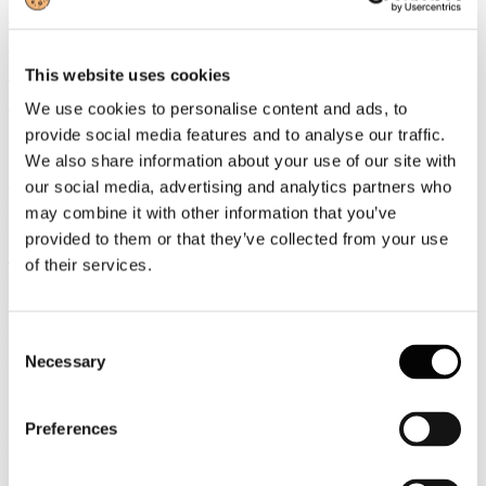
Giornata Internazionale delle Foreste
nell’ambito della 56° Conferenza
Nazionale del Parlamento Europeo
This website uses cookies
Giovani.
We use cookies to personalise content and ads, to
provide social media features and to analyse our traffic.
We also share information about your use of our site with
La superficie della foresta europea è in costante crescita: dal 1950
our social media, advertising and analytics partners who
ad oggi è aumentata del 30% una dimensione pari a 1500 campi da
may combine it with other information that you’ve
calcio al giorno
provided to them or that they’ve collected from your use
Lucca, 21 marzo 2025
- “Assocarta celebra la Giornata Mondiale
of their services.
delle Foreste nel contesto della 56° edizione della Conferenza
Nazionale del Parlamento Europeo Giovani PEG, a Lucca, che
supportiamo insieme a Lucart e Sofidel con la presentazione della
carta di identità ambientale del settore cartario italiano agli studenti
Consent
italiani ed europei presenti all’iniziativa” afferma Massimo Medugno
Necessary
Selection
DG Assocarta.
La conferenza fa quest’anno tappa, a Lucca, la cui provincia
Preferences
rappresenta il primo distretto cartario europeo. Per una Europa più
coesa, con il coinvolgimento di ragazzi provenienti da tutta l’
Unione
per dibattere su temi di attualità europea.