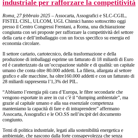
industriale per rafforzare la competitività
Roma, 27 febbraio 2025
– Assocarta, Assografici e SLC-CGIL,
FISTEL CISL, ULCOM, UGL Chimici hanno sottoscritto oggi
presso il Centro Congressi Frentani, a Roma, una dichiarazione
congiunta con sei proposte per rafforzare la competitività del settore
della carta e dell’imballaggio con un focus specifico su energia ed
economia circolare.
Il settore cartario, cartotecnico, della trasformazione e della
produzione di imballaggi esprime un fatturato di 18 miliardi di Euro
ed è caratterizzato da un’occupazione stabile e di qualità: un capitale
umano che conta oltre 80.000 addetti. La filiera, allargata al settore
grafico e alle macchine, ha oltre160.000 addetti e con un fatturato di
28 miliardi rappresenta l’1,3% del PIL.
“Abbiamo l’energia più cara d’Europa, le fibre secondarie che
vengono esportate in aree in cui c’è il “dumping ambientale”, ma
grazie al capitale umano e alla sua essenziale competenza
manteniamo la capacità di fare e di intraprendere” affermano
Assocarta, Assografici e le OO.SS nell’
incipit
del documento
congiunto.
Temi di politica industriale, legati alla sostenibilità energetica e
ambientale, che nascono dalla forte consapevolezza che senza