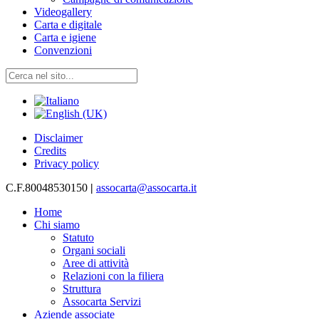
Videogallery
Carta e digitale
Carta e igiene
Convenzioni
Disclaimer
Credits
Privacy policy
C.F.80048530150
|
assocarta@assocarta.it
Home
Chi siamo
Statuto
Organi sociali
Aree di attività
Relazioni con la filiera
Struttura
Assocarta Servizi
Aziende associate