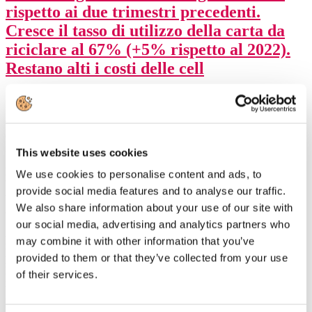
rispetto ai due trimestri precedenti.
Cresce il tasso di utilizzo della carta da
riciclare al 67% (+5% rispetto al 2022).
Restano alti i costi delle cell
11 marzo 2024
- A fine anno la produzione di carta e cartone in
Italia si è attestata intorno a 7,5 milioni di tonnellate (-14% sui
volumi 2022) a fronte di un calo del fatturato 27% ma
le prospettive
del settore sul primo trimestre 2024 indicano un generale lieve
miglioramento rispetto ai due trimestri precedenti
.
This website uses cookies
La persistente debolezza della domanda di carta e cartone resta alla
We use cookies to personalise content and ads, to
base della riduzione dei volumi prodotti nel 2023 che si è chiuso con
provide social media features and to analyse our traffic.
una produzione di circa 7,5 milioni di tonnellate inferiore ai volumi
We also share information about your use of our site with
2022 del 14%.
our social media, advertising and analytics partners who
A livello di singoli comparti da segnalare, per i volumi coinvolti, la
may combine it with other information that you’ve
minor produzione di carte e cartoni per packaging (-10,2%), che si è
provided to them or that they’ve collected from your use
però confermata poco al di sotto dei livelli del biennio pre-pandemia.
Più contenuta la riduzione dei volumi di carte per usi
of their services.
igienicosanitari (-2,3%) rispetto a quelli sostanzialmente stabili del
2022 (+0,3% sul 2021). Sensibili le riduzioni presentate dalle carte
per usi grafici (-34,3%) ed altre specialità (-19.6%), comparti