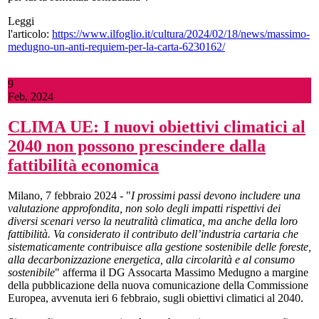
Leggi
l'articolo:
https://www.ilfoglio.it/cultura/2024/02/18/news/massimo-
medugno-un-anti-requiem-per-la-carta-6230162/
9
Feb, 2024
CLIMA UE: I nuovi obiettivi climatici al
2040 non possono prescindere dalla
fattibilità economica
Milano, 7 febbraio 2024 - "
I prossimi passi devono includere una
valutazione approfondita, non solo degli impatti rispettivi dei
diversi scenari verso la neutralità climatica, ma anche della loro
fattibilità.
Va considerato il contributo dell’industria cartaria che
sistematicamente contribuisce alla gestione sostenibile delle foreste,
alla decarbonizzazione energetica, alla circolarità e al consumo
sostenibile
" afferma il DG Assocarta Massimo Medugno a margine
della pubblicazione della nuova comunicazione della Commissione
Europea, avvenuta ieri 6 febbraio, sugli obiettivi climatici al 2040.