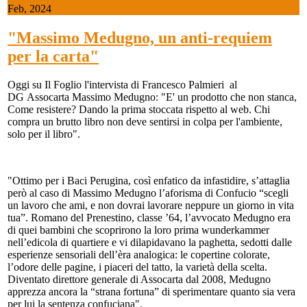
Feb, 2024
"Massimo Medugno, un anti-requiem
per la carta"
Oggi su Il Foglio l'intervista di Francesco Palmieri al
DG Assocarta Massimo Medugno: "E' un prodotto che non stanca,
Come resistere? Dando la prima stoccata rispetto al web. Chi
compra un brutto libro non deve sentirsi in colpa per l'ambiente,
solo per il libro".
"Ottimo per i Baci Perugina, così enfatico da infastidire, s’attaglia
però al caso di Massimo Medugno l’aforisma di Confucio “scegli
un lavoro che ami, e non dovrai lavorare neppure un giorno in vita
tua”. Romano del Prenestino, classe ’64, l’avvocato Medugno era
di quei bambini che scoprirono la loro prima wunderkammer
nell’edicola di quartiere e vi dilapidavano la paghetta, sedotti dalle
esperienze sensoriali dell’èra analogica: le copertine colorate,
l’odore delle pagine, i piaceri del tatto, la varietà della scelta.
Diventato direttore generale di Assocarta dal 2008, Medugno
apprezza ancora la “strana fortuna” di sperimentare quanto sia vera
per lui la sentenza confuciana".