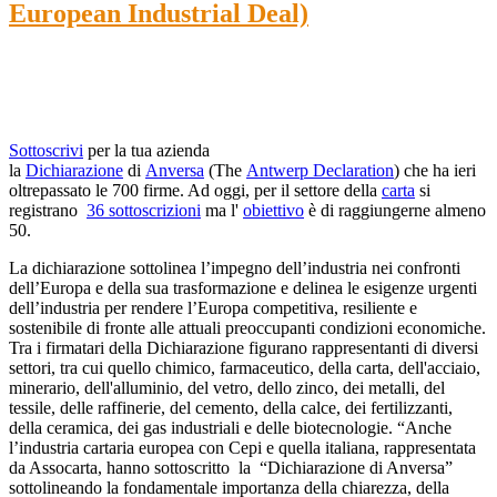
European Industrial Deal)
Sottoscrivi
per la tua azienda
la
Dichiarazione
di
Anversa
(The
Antwerp Declaration
) che ha ieri
oltrepassato le 700 firme. Ad oggi, per il settore della
carta
si
registrano
36 sottoscrizioni
ma l'
obiettivo
è di raggiungerne almeno
50.
La dichiarazione sottolinea l’impegno dell’industria nei confronti
dell’Europa e della sua trasformazione e delinea le esigenze urgenti
dell’industria per rendere l’Europa competitiva, resiliente e
sostenibile di fronte alle attuali preoccupanti condizioni economiche.
Tra i firmatari della Dichiarazione figurano rappresentanti di diversi
settori, tra cui quello chimico, farmaceutico, della carta, dell'acciaio,
minerario, dell'alluminio, del vetro, dello zinco, dei metalli, del
tessile, delle raffinerie, del cemento, della calce, dei fertilizzanti,
della ceramica, dei gas industriali e delle biotecnologie. “Anche
l’industria cartaria europea con Cepi e quella italiana, rappresentata
da Assocarta, hanno sottoscritto la “Dichiarazione di Anversa”
sottolineando la fondamentale importanza della chiarezza, della