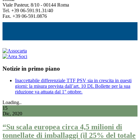
Viale Pasteur, 8/10 - 00144 Roma
Tel. +39 06-591.91.31/40
Fax. +39 06-591.0876
Notizie in primo piano
Inaccettabile differenziale TTF PSV sia in crescita in questi
giorni: la misura prevista dall’art. 10 DL Bollette per la sua
riduzione va attuata dal 1° ottobre.
Loading..
15
Dic, 2020
“Su scala europea circa 4,5 milioni di
tonnellate di imballaggi (il 25% del totale