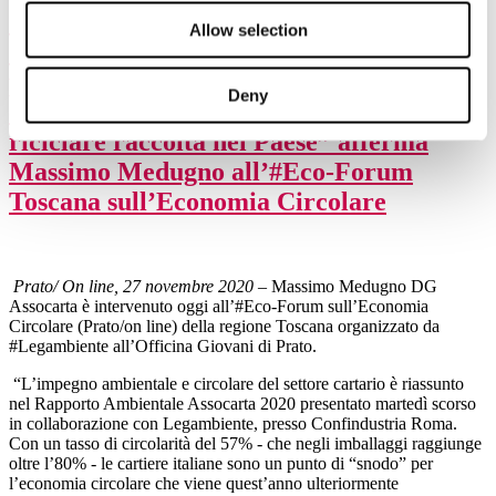
“Nel più grande distretto cartario
Allow selection
d’Europa si realizza oltre il 27% della
produzione di carta e cartone nazionale,
Deny
con l’utilizzo del 29% della carta da
riciclare raccolta nel Paese” afferma
Massimo Medugno all’#Eco-Forum
Toscana sull’Economia Circolare
Prato/ On line, 27 novembre 2020 –
Massimo Medugno DG
Assocarta è intervenuto oggi all’#Eco-Forum sull’Economia
Circolare (Prato/on line) della regione Toscana organizzato da
#Legambiente all’Officina Giovani di Prato.
“L’impegno ambientale e circolare del settore cartario è riassunto
nel Rapporto Ambientale Assocarta 2020 presentato martedì scorso
in collaborazione con Legambiente, presso Confindustria Roma.
Con un tasso di circolarità del 57% - che negli imballaggi raggiunge
oltre l’80% - le cartiere italiane sono un punto di “snodo” per
l’economia circolare che viene quest’anno ulteriormente