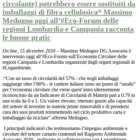
circolante) potrebbero essere sostituiti da
imballaggi di fibra cellulosica“ Massimo
Medugno oggi all’#Eco-Forum delle
regioni Lombardia e Campania racconta
le buone pratic
On line, 15 dicembre 2020 –
Massimo Medugno DG Assocarta è
intervenuto oggi all’#Eco-Forum sull’Economia Circolare delle
regioni Campania e Lombardia organizzati dagli organi regionali di
#Legambiente.
“Con un tasso di circolarità del 57% - che negli imballaggi
raggiunge oltre l’80% - le cartiere italiane sono un punto di “snodo”
per l’economia circolare che viene quest’anno ulteriormente
riconosciuto da un Indicatore di Circolarità di Materia pari a 0.79 in
una scala da 0 a 1. Un valore elevato, ottenuto grazie alla capacità
del settore di investire in materie prime rinnovabili e di prendersi
cura dei suoi prodotti reimmettendo nel ciclo produttivo carta e
imballaggio da riciclare” afferma Medugno.
I principali indicatori che testimoniamo l’impegno ambientale e
circolare del settore cartario contenuti nel Rapporto Ambientale
Assocarta 2020 - realizzato in collaborazione con Legambiente –