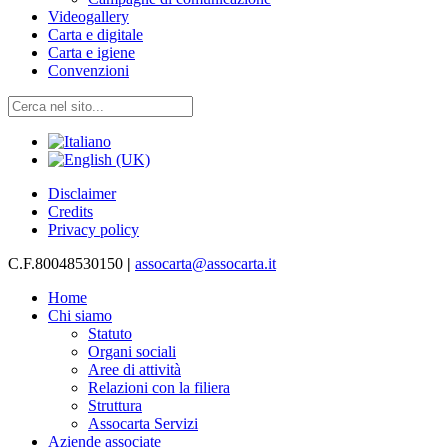
Videogallery
Carta e digitale
Carta e igiene
Convenzioni
Disclaimer
Credits
Privacy policy
C.F.80048530150
|
assocarta@assocarta.it
Home
Chi siamo
Statuto
Organi sociali
Aree di attività
Relazioni con la filiera
Struttura
Assocarta Servizi
Aziende associate