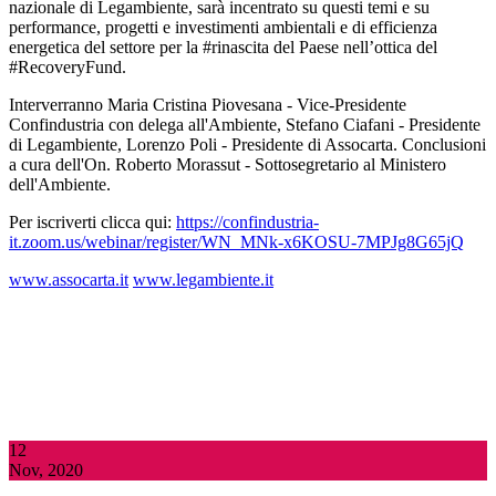
nazionale di Legambiente, sarà incentrato su questi temi e su
performance, progetti e investimenti ambientali e di efficienza
energetica del settore per la #rinascita del Paese nell’ottica del
#RecoveryFund.
Interverranno Maria Cristina Piovesana - Vice-Presidente
Confindustria con delega all'Ambiente, Stefano Ciafani - Presidente
di Legambiente, Lorenzo Poli - Presidente di Assocarta. Conclusioni
a cura dell'On. Roberto Morassut - Sottosegretario al Ministero
dell'Ambiente.
Per iscriverti clicca qui:
https://confindustria-
it.zoom.us/webinar/register/WN_MNk-x6KOSU-7MPJg8G65jQ
www.assocarta.it
www.legambiente.it
12
Nov, 2020