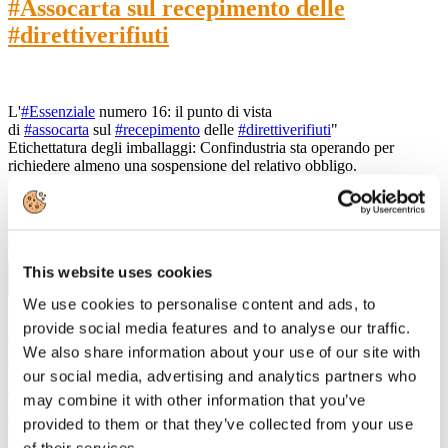
#Assocarta sul recepimento delle
#direttiverifiuti
L'
#Essenziale
numero 16: il punto di vista
di
#assocarta
sul
#recepimento
delle
#direttiverifiuti
"
Etichettatura degli imballaggi: Confindustria sta operando per
richiedere almeno una sospensione del relativo obbligo.
Leggi di più
11
This website uses cookies
Dic, 2020
We use cookies to personalise content and ads, to
Dichiarazione congiunta Assocarta,
provide social media features and to analyse our traffic.
Assografici e OO.SS: “I comitati
We also share information about your use of our site with
our social media, advertising and analytics partners who
aziendali Covid-19 hanno funzionato: la
may combine it with other information that you’ve
salute dei lavoratori al primo posto”
provided to them or that they’ve collected from your use
of their services.