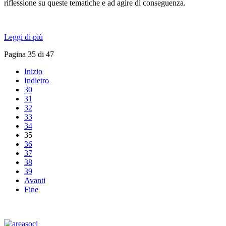
riflessione su queste tematiche e ad agire di conseguenza.
Leggi di più
Pagina 35 di 47
Inizio
Indietro
30
31
32
33
34
35
36
37
38
39
Avanti
Fine