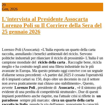
29
Gen, 2026
L'intervista al Presidente Assocarta
Lorenzo Poli su Il Corriere della Sera del
25 gennaio 2026
Lorenzo Poli (Assocarta): «L'Italia esporta un quarto della carta
raccolta, annullando i benefici ambientali del riciclo. Servono
politiche industriali per rilanciare il riciclo di prossimità» L'Italia è un
campione mondiale del
riciclo della carta
. Raccoglie bene, ricicla
meglio e ha costruito negli anni una filiera industriale tra le più
avanzate in Europa. Ma questo primato oggi convive con un segnale
d'allarme senza precedenti: «A partire dal 2025 è cessata l'operatività
di 6 impianti cartari su 150, dopo oltre un decennio in cui il settore
non aveva praticamente mai chiuso uno stabilimento». Questo,
avverte
Lorenzo Poli
, presidente di
Assocarta
, «è il sintomo più
evidente di una perdita di competitività strutturale». Due di questi
impianti potrebbero anche riaprire, ma l'attuale crisi si riflette in
un
paradosso
sempre più marcato:
circa un quarto della carta
raccolta in Italia
prende la via dell'estero, nonostante la capacità