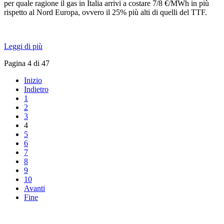
per quale ragione il gas in Italia arrivi a costare 7/8 €/MWh in più
rispetto al Nord Europa, ovvero il 25% più alti di quelli del TTF.
Leggi di più
Pagina 4 di 47
Inizio
Indietro
1
2
3
4
5
6
7
8
9
10
Avanti
Fine