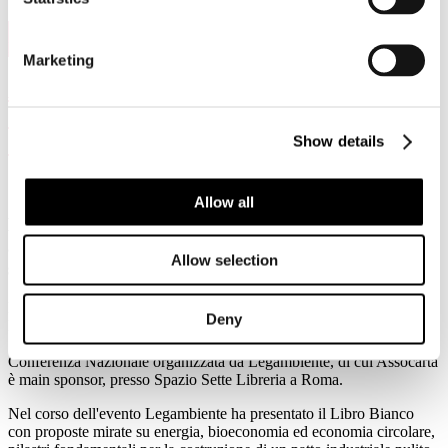
11
Feb, 2026
Marketing
Assocarta alla terza edizione del Forum
“L’Italia in Cantiere. Un clean industrial
deal made in Italy”
Show details
Allow all
Di fronte all'incertezza rimane la certezza: dove è
arrivato il settore cartario e dove vorrebbe andare
Allow selection
secondo il Paper Industrial Deal
Roma, 4 febbraio 2026 – È intervenuto oggi Massimo Medugno,
Deny
Direttore Generale di Assocarta, alla terza edizione del Forum
"L'Italia in Cantiere. Un clean industrial deal made in Italy", la
Conferenza Nazionale organizzata da Legambiente, di cui Assocarta
è main sponsor, presso Spazio Sette Libreria a Roma.
Nel corso dell'evento Legambiente ha presentato il Libro Bianco
con proposte mirate su energia, bioeconomia ed economia circolare,