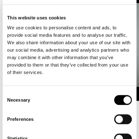
This website uses cookies
We use cookies to personalise content and ads, to
provide social media features and to analyse our traffic.
We also share information about your use of our site with
our social media, advertising and analytics partners who
may combine it with other information that you’ve
provided to them or that they’ve collected from your use
of their services.
Consent
Necessary
Selection
L'intervento di Massimo Medugno, Direttore Generale di Assocarta,
alla terza edizione del Forum "L'Italia in Cantiere. Un clean
Preferences
industrial deal made in Italy", la Conferenza Nazionale organizzata
da Legambiente dello scorso 4 febbraio presso Spazio Sette Libreria
a Roma.
Statistics