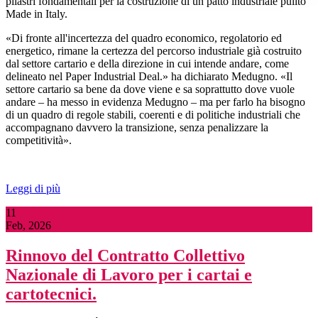
pilastri fondamentali per la costruzione di un patto industriale pulito
Made in Italy.
«Di fronte all'incertezza del quadro economico, regolatorio ed
energetico, rimane la certezza del percorso industriale già costruito
dal settore cartario e della direzione in cui intende andare, come
delineato nel Paper Industrial Deal.» ha dichiarato Medugno. «Il
settore cartario sa bene da dove viene e sa soprattutto dove vuole
andare – ha messo in evidenza Medugno – ma per farlo ha bisogno
di un quadro di regole stabili, coerenti e di politiche industriali che
accompagnano davvero la transizione, senza penalizzare la
competitività».
Leggi di più
11
Feb, 2026
Rinnovo del Contratto Collettivo
Nazionale di Lavoro per i cartai e
cartotecnici.