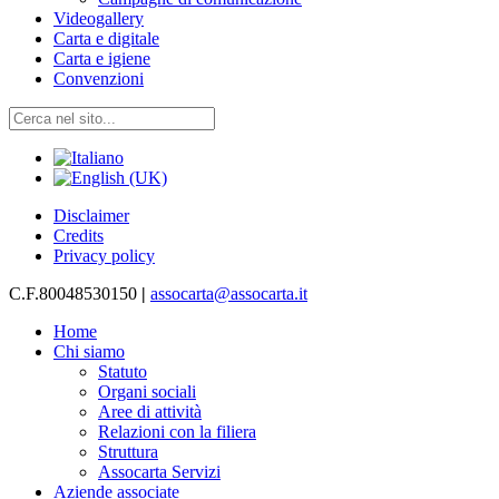
Videogallery
Carta e digitale
Carta e igiene
Convenzioni
Disclaimer
Credits
Privacy policy
C.F.80048530150
|
assocarta@assocarta.it
Home
Chi siamo
Statuto
Organi sociali
Aree di attività
Relazioni con la filiera
Struttura
Assocarta Servizi
Aziende associate