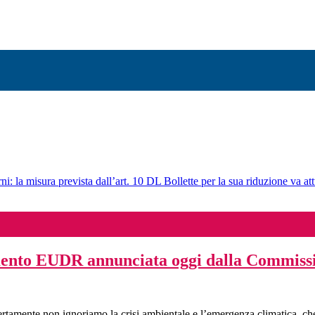
ni: la misura prevista dall’art. 10 DL Bollette per la sua riduzione va att
amento EUDR annunciata oggi dalla Commis
rtamente non ignoriamo la crisi ambientale e l’emergenza climatica, 