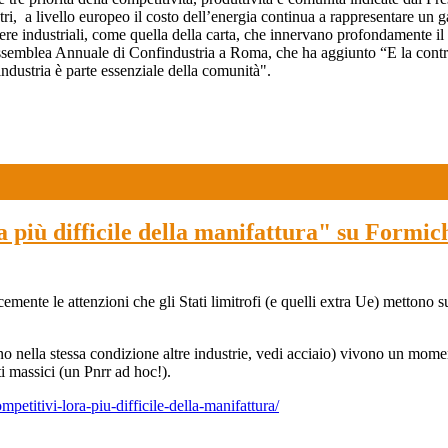
ri, a livello europeo il costo dell’energia continua a rappresentare un g
liere industriali, come quella della carta, che innervano profondamente il 
emblea Annuale di Confindustria a Roma, che ha aggiunto “E la contrazio
l’industria è parte essenziale della comunità".
ora più difficile della manifattura" su Form
te le attenzioni che gli Stati limitrofi (e quelli extra Ue) mettono sulle
ella stessa condizione altre industrie, vedi acciaio) vivono un momento mol
 massici (un Pnrr ad hoc!).
ompetitivi-lora-piu-difficile-della-manifattura/