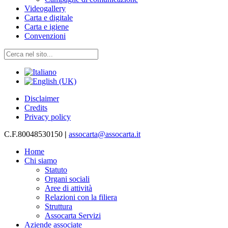
Videogallery
Carta e digitale
Carta e igiene
Convenzioni
Disclaimer
Credits
Privacy policy
C.F.80048530150
|
assocarta@assocarta.it
Home
Chi siamo
Statuto
Organi sociali
Aree di attività
Relazioni con la filiera
Struttura
Assocarta Servizi
Aziende associate