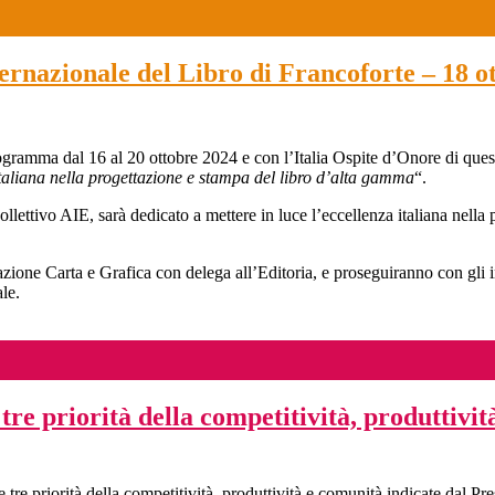
ernazionale del Libro di Francoforte – 18 o
rogramma dal 16 al 20 ottobre 2024 e con l’Italia Ospite d’Onore di ques
 italiana nella progettazione e stampa del libro d’alta gamma
“.
ollettivo AIE, sarà dedicato a mettere in luce l’eccellenza italiana nella 
zione Carta e Grafica con delega all’Editoria, e proseguiranno con gli 
ale.
tre priorità della competitività, produttivit
tre priorità della competitività, produttività e comunità indicate dal Pr