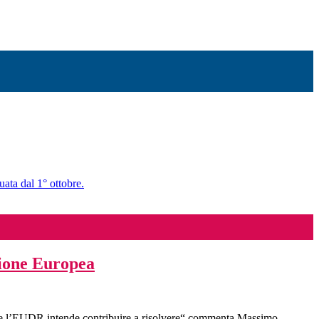
uata dal 1° ottobre.
sione Europea
che l’EUDR intende contribuire a risolvere“ commenta Massimo