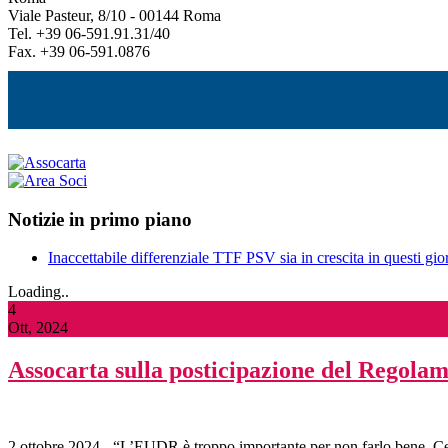
Viale Pasteur, 8/10 - 00144 Roma
Tel. +39 06-591.91.31/40
Fax. +39 06-591.0876
Notizie in primo piano
Inaccettabile differenziale TTF PSV sia in crescita in questi gior
Loading..
4
Ott, 2024
Assocarta sulla posticipazione del Regol
2 ottobre 2024 - “L’EUDR è troppo importante per non farlo bene. Ce