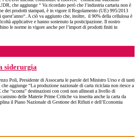
R, che aggiunge “ Va ricordato però che l’industria cartaria non è
usione dei prodotti stampati, è in vigore il Regolamento (UE) 995/2013
 quest’anno“. A ciò va aggiunto che, inoltre, il 90% della cellulosa è
coltà applicative e hanno sostenuto la posticipazione. Il nostro
ino le norme in vigore anche per l’import di prodotti finiti in
a siderurgia
enzo Poli, Presidente di Assocarta le parole del Ministro Urso e di tanti
i, che aggiunge “La produzione nazionale di carta riciclata non riesce a
che “sconta” destinazioni con costi non allineati a livello di
canismo delle Materie Prime Critiche va inserita anche la carta da
sciplina il Piano Nazionale di Gestione dei Rifiuti e dell’Economia