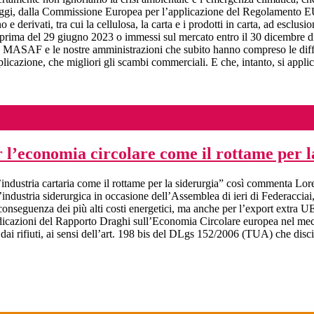
gi, dalla Commissione Europea per l’applicazione del Regolamento EUD
o e derivati, tra cui la cellulosa, la carta e i prodotti in carta, ad escl
i prima del 29 giugno 2023 o immessi sul mercato entro il 30 dicembre di
 il MASAF e le nostre amministrazioni che subito hanno compreso le diffi
cazione, che migliori gli scambi commerciali. E che, intanto, si applich
r l’economia circolare come il rottame per l
l’industria cartaria come il rottame per la siderurgia” così commenta Lor
l’industria siderurgica in occasione dell’Assemblea di ieri di Federaccia
onseguenza dei più alti costi energetici, ma anche per l’export extra UE 
indicazioni del Rapporto Draghi sull’Economia Circolare europea nel mec
nti dai rifiuti, ai sensi dell’art. 198 bis del DLgs 152/2006 (TUA) che di