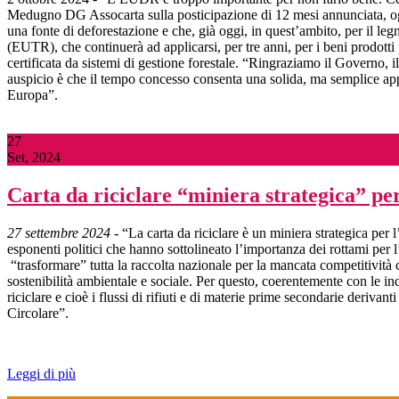
Medugno DG Assocarta sulla posticipazione di 12 mesi annunciata, og
una fonte di deforestazione e che, già oggi, in quest’ambito, per il legn
(EUTR), che continuerà ad applicarsi, per tre anni, per i beni prodott
certificata da sistemi di gestione forestale. “Ringraziamo il Governo,
auspicio è che il tempo concesso consenta una solida, ma semplice appli
Europa”.
27
Set, 2024
Carta da riciclare “miniera strategica” pe
27 settembre 2024
- “La carta da riciclare è un miniera strategica per 
esponenti politici che hanno sottolineato l’importanza dei rottami per 
“trasformare” tutta la raccolta nazionale per la mancata competitività c
sostenibilità ambientale e sociale. Per questo, coerentemente con le 
riciclare e cioè i flussi di rifiuti e di materie prime secondarie deriva
Circolare”.
Leggi di più