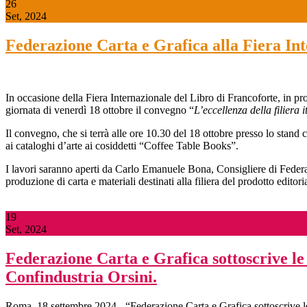
26
Set, 2024
Federazione Carta e Grafica alla Fiera Int
In occasione della Fiera Internazionale del Libro di Francoforte, in p
giornata di venerdì 18 ottobre il convegno “
L’eccellenza della filiera
Il convegno, che si terrà alle ore 10.30 del 18 ottobre presso lo stand c
ai cataloghi d’arte ai cosiddetti “Coffee Table Books”.
I lavori saranno aperti da Carlo Emanuele Bona, Consigliere di Federa
produzione di carta e materiali destinati alla filiera del prodotto editori
19
Set, 2024
Federazione Carta e Grafica sottoscrive le 
Confindustria Orsini.
Roma, 18 settembre 2024 - “Federazione Carta e Grafica sottoscrive le 