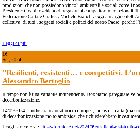
produzioni che non possiedono vincoli ambientali e sociali come i nost
Presidente Orsini, rischiano di regalare ai competitor internazionali fi
Federazione Carta e Grafica, Michele Bianchi, oggi a margine dell’Ass
collettiva, di tutti i soggetti sociali e politici del nostro Paese, perché 
Leggi di più
16
Set, 2024
"Resilienti, resistenti… e competitivi. L’
Alessandro Bertoglio
Il tempo non è una variabile indipendente. Dobbiamo pareggiare velocemen
decarbonizzazione.
14/09/2024 L’industria manifatturiera europea, inclusa la carta (ma sono n
di decarbonizzazione molto ambiziosi che richiederebbero investimenti
Leggi l'articolo su:
https://formiche.net/2024/09/resilienti-resistentie-c