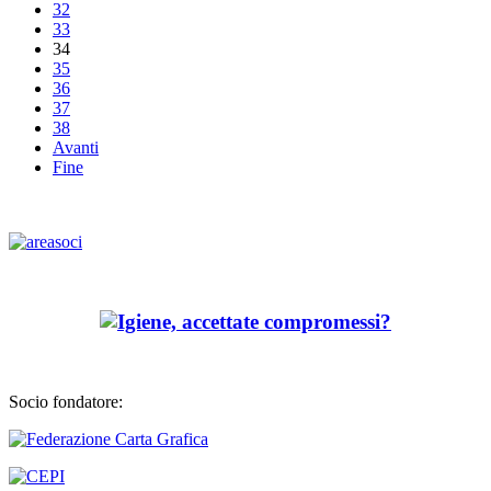
32
33
34
35
36
37
38
Avanti
Fine
Socio fondatore: