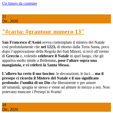
Un futuro da costruire
21
Dic, 2020
"#carta: #grantour numero 13"
San Francesco d’Assisi
aveva contemplato il mistero del Natale
così profondamente che
nel 1223,
di ritorno dalla Terra Santa, poco
dopo l’approvazione della Regola dei frati Minori, si recò all’eremo
di
Greccio
e, volendo
celebrare il Natale
in quel luogo, che gli
appariva molto simile a Betlemme
, pose
l’
altare sopra una
mangiatoia
, e vi celebrò la Santa Messa.
L’albero ha certo il suo fascino
: le decorazioni, le luci…
ma il
presepe ci ricorda il Mistero del Natale e il
s
uo significato
profondo: l’umiltà di un Dio
che liberamente e per amore
all’umanità, spoglia se stesso e viene ad abitare in mezzo a noi. Non
potevano mancare i Presepi in #carta!
18
Dic, 2020