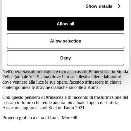
Show details
Allow all
Assocarta dedica il calendario 2021 ai suoi Soci. Un progetto -
realizzato in collaborazione con Civita - che illustra l’opera dal
titolo “Osservazioni sopra la casa di Giambattista Piranesi” realizzata
per Assocarta dall'artista contemporaneo Filippo Sassoli in occasione
Allow selection
della Mostra
"Giambattista Piranesi. Sognare il sogno
impossibile”
.
Deny
Il disegno, realizzato da Filippo Sassoli su carta Fabriano Artistico
(cm 57x78), è eseguito con penna e inchiostro nero e pennelli.
Nell'opera Sassoli immagina e ricrea la casa di Piranesi sita in Strada
Felice (attuale Via Sistina) dove l’artista allestì atelier e laboratori
dove vennero alla luce le sue opere, facendo #rinascere in chiave
contemporanea le #rovine classiche raccolte a Roma.
Con questo pensiero di #rinascita e di racconto di trasformazione del
passato in futuro che rende ancora più attuale l'opera dell'artista,
Assocarta augura ai suoi Soci un Buon 2021.
Progetto grafico a cura di Lucia Morcelli.