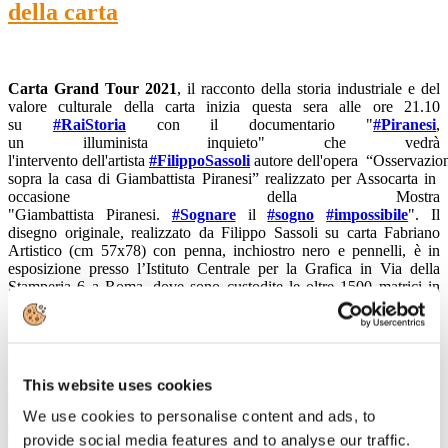
della carta
Carta Grand Tour 2021
, il racconto della storia industriale e del
valore culturale della carta inizia questa sera alle
ore 21.10
su
#RaiStoria
con il documentario "
#Piranesi
,
un illuminista inquieto" che vedrà
l'intervento dell'artista
#FilippoSassoli
autore dell'opera “Osservazio
sopra la casa di Giambattista Piranesi” realizzato per Assocarta in
occasione della Mostra
"Giambattista Piranesi.
#Sognare
il
#sogno
#impossibile
". Il
disegno originale, realizzato da Filippo Sassoli su carta Fabriano
Artistico (cm 57x78) con penna, inchiostro nero e pennelli, è in
esposizione presso l’Istituto Centrale per la Grafica in Via della
Stamperia 6 a Roma, dove sono custodite le oltre 1500 matrici in
rame, opera di Piranesi.
Nell'opera Sassoli immagina e ricrea la casa di Piranesi sita in Strada
Felice (attuale Via Sistina) dove l’artista allestì atelier e laboratori
dove vennero alla luce le sue opere, facendo
#rinascere
in chiave
This website uses cookies
contemporanea le
r
ovine classiche raccolte a Roma.Con questo
messaggio di
#rinascita
che rende ancora più attuale l'opera
We use cookies to personalise content and ads, to
dell'artista, iniziamo Carta Gran Tour 2021. Buona visione.
provide social media features and to analyse our traffic.