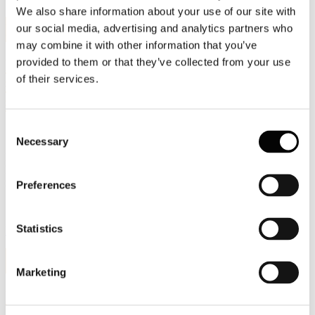
We also share information about your use of our site with
8
our social media, advertising and analytics partners who
Gen, 2021
may combine it with other information that you’ve
provided to them or that they’ve collected from your use
L'#Essenziale numero 19: il punto di
of their services.
#Assocarta sul recepimento delle
#direttiverifiuti
Consent
Necessary
Selection
Nell’attività di pianificazione le Regioni non possono prevedere per
legge i criteri per la localizzazione di impianti per la gestione dei
rifiuti in quanto si elude l’obbligo di un’adeguata istruttoria.
Preferences
Statistics
Leggi di più
30
Dic, 2020
Marketing
Buon 2021 da Assocarta