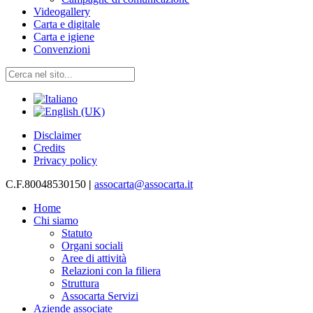
Videogallery
Carta e digitale
Carta e igiene
Convenzioni
Disclaimer
Credits
Privacy policy
C.F.80048530150
|
assocarta@assocarta.it
Home
Chi siamo
Statuto
Organi sociali
Aree di attività
Relazioni con la filiera
Struttura
Assocarta Servizi
Aziende associate