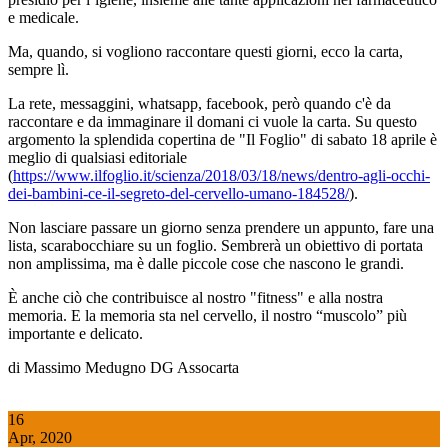
e medicale.
Ma, quando, si vogliono raccontare questi giorni, ecco la carta,
sempre lì.
La rete, messaggini, whatsapp, facebook, però quando c'è da
raccontare e da immaginare il domani ci vuole la carta. Su questo
argomento la splendida copertina de "Il Foglio" di sabato 18 aprile è
meglio di qualsiasi editoriale
(
https://www.ilfoglio.it/scienza/2018/03/18/news/dentro-agli-occhi-
dei-bambini-ce-il-segreto-del-cervello-umano-184528/
).
Non lasciare passare un giorno senza prendere un appunto, fare una
lista, scarabocchiare su un foglio. Sembrerà un obiettivo di portata
non amplissima, ma è dalle piccole cose che nascono le grandi.
È anche ciò che contribuisce al nostro "fitness" e alla nostra
memoria. E la memoria sta nel cervello, il nostro “muscolo” più
importante e delicato.
di Massimo Medugno DG Assocarta
16
Apr, 2020