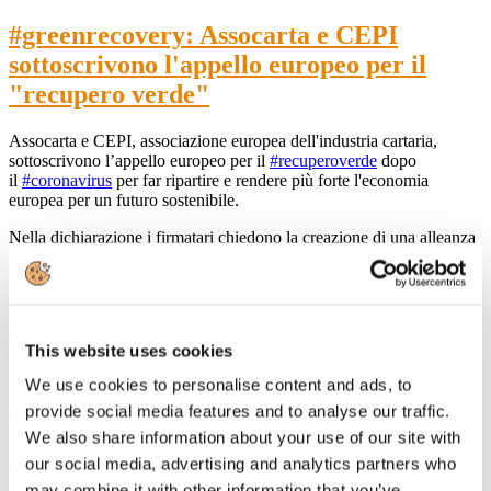
#greenrecovery: Assocarta e CEPI
sottoscrivono l'appello europeo per il
"recupero verde"
Assocarta e CEPI, associazione europea dell'industria cartaria,
sottoscrivono l’appello europeo per il
#recuperoverde
dopo
il
#coronavirus
per far ripartire e rendere più forte l'economia
europea per un futuro sostenibile.
Nella dichiarazione i firmatari chiedono la creazione di una alleanza
globale di decisori politici di tutti i partiti, di leader sia aziendali che
del mondo finanziario, ONG, think tank, stakeholder per il sostegno
e l’attuazione di “Pacchetti di investimento per il recupero verde”.
L’attuale emergenza non farà passare in secondo piano la lotta al
cambiamento climatico e la cura ambientale dei territori.
This website uses cookies
Leggi l'articolo pubblicato
We use cookies to personalise content and ads, to
su
https://www.corriere.it/ambiente/20_aprile_14/appello-europeo-il-
provide social media features and to analyse our traffic.
recupero-verde-il-coronavirus-3
We also share information about your use of our site with
Leggi il comunicato stampa di
our social media, advertising and analytics partners who
CEPI
http://www.cepi.org/Green%20Recovery
may combine it with other information that you’ve