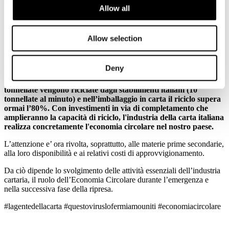
Allow all
I cittadini italiani sanno che questa essenzialità, prima che giuridica,
è nei fatti. L'industria della carta e della trasformazione continua a
produrre - al servizio del paese - imballaggi per alimenti e
Allow selection
medicinali, carte igienico sanitarie, carte per usi speciali e medicali,
oltre che per la cultura e l'informazione.
Deny
Ma l’industria della carta svolge un ruolo strategico
nell’economia circolare del Paese: ogni anno più di 5 milioni di
tonnellate vengono riciclate dagli stabilimenti italiani (10
tonnellate al minuto) e nell’imballaggio in carta il riciclo supera
ormai l’80%. Con investimenti in via di completamento che
amplieranno la capacità di riciclo, l'industria della carta italiana
realizza concretamente l'economia circolare nel nostro paese.
L’attenzione e’ ora rivolta, soprattutto, alle materie prime secondarie,
alla loro disponibilità e ai relativi costi di approvvigionamento.
Da ciò dipende lo svolgimento delle attività essenziali dell’industria
cartaria, il ruolo dell’Economia Circolare durante l’emergenza e
nella successiva fase della ripresa.
#lagentedellacarta #questoviruslofermiamouniti #economiacircolare