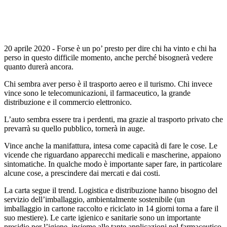
20 aprile 2020 - Forse è un po’ presto per dire chi ha vinto e chi ha
perso in questo difficile momento, anche perché bisognerà vedere
quanto durerà ancora.
Chi sembra aver perso è il trasporto aereo e il turismo. Chi invece
vince sono le telecomunicazioni, il farmaceutico, la grande
distribuzione e il commercio elettronico.
L’auto sembra essere tra i perdenti, ma grazie al trasporto privato che
prevarrà su quello pubblico, tornerà in auge.
Vince anche la manifattura, intesa come capacità di fare le cose. Le
vicende che riguardano apparecchi medicali e mascherine, appaiono
sintomatiche. In qualche modo è importante saper fare, in particolare
alcune cose, a prescindere dai mercati e dai costi.
La carta segue il trend. Logistica e distribuzione hanno bisogno del
servizio dell’imballaggio, ambientalmente sostenibile (un
imballaggio in cartone raccolto e riciclato in 14 giorni torna a fare il
suo mestiere). Le carte igienico e sanitarie sono un importante
presidio per l’igiene, insieme alle tante applicazioni nel farmaceutico