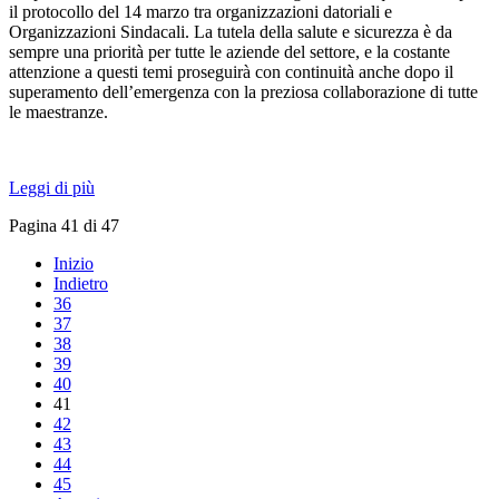
il protocollo del 14 marzo tra organizzazioni datoriali e
Organizzazioni Sindacali. La tutela della salute e sicurezza è da
sempre una priorità per tutte le aziende del settore, e la costante
attenzione a questi temi proseguirà con continuità anche dopo il
superamento dell’emergenza con la preziosa collaborazione di tutte
le maestranze.
Leggi di più
Pagina 41 di 47
Inizio
Indietro
36
37
38
39
40
41
42
43
44
45