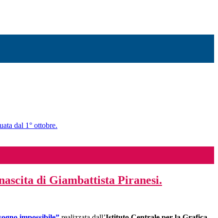
uata dal 1° ottobre.
nascita di Giambattista Piranesi.
sogno impossibile
”
realizzata dall’
Istituto Centrale per la Grafica