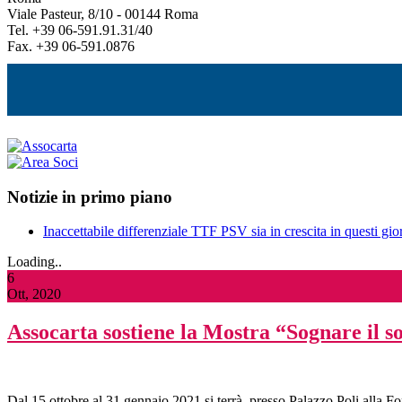
Viale Pasteur, 8/10 - 00144 Roma
Tel. +39 06-591.91.31/40
Fax. +39 06-591.0876
Notizie in primo piano
Inaccettabile differenziale TTF PSV sia in crescita in questi gior
Loading..
6
Ott, 2020
Assocarta sostiene la Mostra “Sognare il so
Dal 15 ottobre al 31 gennaio 2021 si terrà, presso Palazzo Poli alla 