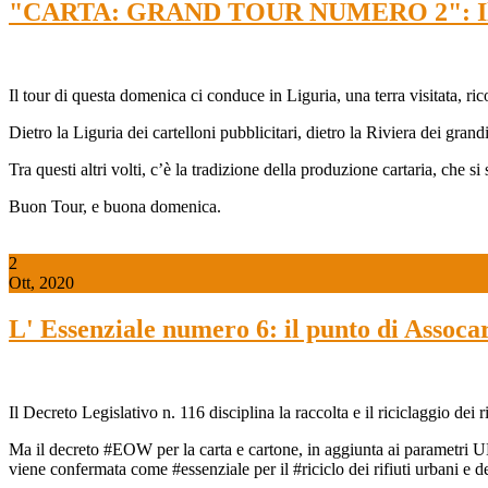
"CARTA: GRAND TOUR NUMERO 2": Il Mu
Il tour di questa domenica ci conduce in Liguria, una terra visitata, rico
Dietro la Liguria dei cartelloni pubblicitari, dietro la Riviera dei gran
Tra questi altri volti, c’è la tradizione della produzione cartaria, che s
Buon Tour, e buona domenica.
2
Ott, 2020
L' Essenziale numero 6: il punto di Assocar
Il Decreto Legislativo n. 116 disciplina la raccolta e il riciclaggio d
Ma il decreto #EOW per la carta e cartone, in aggiunta ai parametri UNI
viene confermata come #essenziale per il #riciclo dei rifiuti urbani e d