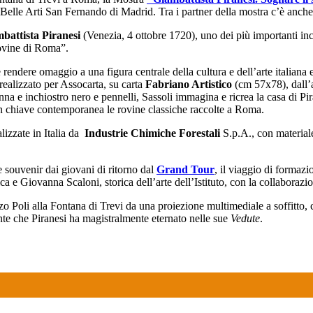
elle Arti San Fernando di Madrid. Tra i partner della mostra c’è anch
battista Piranesi
(Venezia, 4 ottobre 1720), uno dei più importanti incis
rovine di Roma”.
rendere omaggio a una figura centrale della cultura e dell’arte italiana e
realizzato per Assocarta, su carta
Fabriano Artistico
(cm 57x78), dall’
 e inchiostro nero e pennelli, Sassoli immagina e ricrea la casa di Pirane
 in chiave contemporanea le rovine classiche raccolte a Roma.
alizzate in Italia da
Industrie Chimiche Forestali
S.p.A., con materiale
e souvenir dai giovani di ritorno dal
Grand Tour
, il viaggio di formaz
afica e Giovanna Scaloni, storica dell’arte dell’Istituto, con la collabora
azzo Poli alla Fontana di Trevi da una proiezione multimediale a soffitto,
nte che Piranesi ha magistralmente eternato nelle sue
Vedute
.