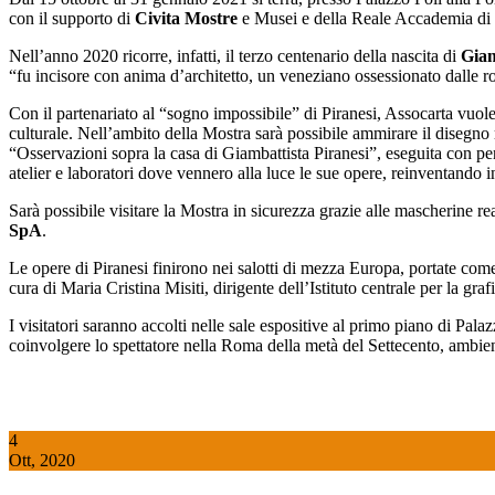
con il supporto di
Civita Mostre
e Musei e della Reale Accademia di B
Nell’anno 2020 ricorre, infatti, il terzo centenario della nascita di
Giam
“fu incisore con anima d’architetto, un veneziano ossessionato dalle 
Con il partenariato al “sogno impossibile” di Piranesi, Assocarta vuole 
culturale. Nell’ambito della Mostra sarà possibile ammirare il disegno 
“Osservazioni sopra la casa di Giambattista Piranesi”, eseguita con penna
atelier e laboratori dove vennero alla luce le sue opere, reinventando
Sarà possibile visitare la Mostra in sicurezza grazie alle mascherine re
SpA
.
Le opere di Piranesi finirono nei salotti di mezza Europa, portate com
cura di Maria Cristina Misiti, dirigente dell’Istituto centrale per la gr
I visitatori saranno accolti nelle sale espositive al primo piano di Pal
coinvolgere lo spettatore nella Roma della metà del Settecento, ambie
4
Ott, 2020