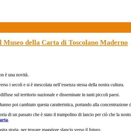
seo della Carta di Toscolano Maderno
non è una novità.
verso i secoli e si è mescolata nell’essenza stessa della nostra cultura.
iffuse sul territorio nazionale e disseminate in tanti piccoli paesi.
nno poi cambiato questa caratteristica, portando alla concentrazione della
oria di un passato che è stato il trampolino di lancio per ciò che la nostr
Carta
.
tra storia, per trovare maggiore slancio verso il futuro.