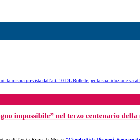
ni: la misura prevista dall’art. 10 DL Bollette per la sua riduzione va att
gno impossibile” nel terzo centenario della 
Fontana di Trevi a Roma, la Mostra
"Giambattista Piranesi. Sognare il 