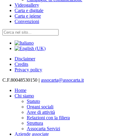
Videogallery
Carta e digitale
Carta e igiene
Convenzioni
Disclaimer
Credits
Privacy policy
C.F.80048530150
|
assocarta@assocarta.it
Home
Chi siamo
Statuto
Organi sociali
Aree di attività
Relazioni con la filiera
Struttura
Assocarta Servizi
Aziende associate