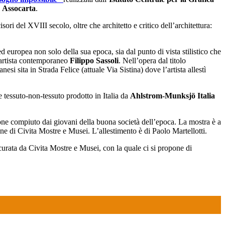
e
Assocarta
.
ori del XVIII secolo, oltre che architetto e critico dell’architettura:
d europea non solo della sua epoca, sia dal punto di vista stilistico che
artista contemporaneo
Filippo Sassoli
. Nell’opera dal titolo
si sita in Strada Felice (attuale Via Sistina) dove l’artista allestì
 tessuto-non-tessuto prodotto in Italia da
Ahlstrom-Munksjö Italia
ione compiuto dai giovani della buona società dell’epoca. La mostra è a
zione di Civita Mostre e Musei. L’allestimento è di Paolo Martellotti.
 curata da Civita Mostre e Musei, con la quale ci si propone di