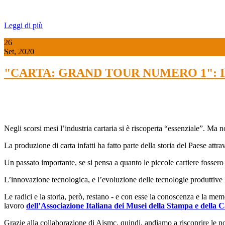
Leggi di più
26
Set, 2020
"CARTA: GRAND TOUR NUMERO 1": Il Mu
Negli scorsi mesi l’industria cartaria si è riscoperta “essenziale”. Ma 
La produzione di carta infatti ha fatto parte della storia del Paese attra
Un passato importante, se si pensa a quanto le piccole cartiere fossero d
L’innovazione tecnologica, e l’evoluzione delle tecnologie produttive ha
Le radici e la storia, però, restano - e con esse la conoscenza e la mem
lavoro
dell’Associazione Italiana dei Musei della Stampa e della 
Grazie alla collaborazione di Aismc, quindi, andiamo a riscoprire le nos