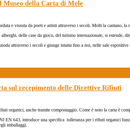
seo della Carta di Mele
rdata e vissuta da poeti e artisti attraverso i secoli. Molti la cantano, la
di alberghi, delle case da gioco, del turismo internazionale, si estende, 
i snoda attraverso i secoli e giunge intatta fino a noi, nelle sale esposit
ta sul recepimento delle Direttive Rifiuti
ei rifiuti organici, anche tramite compostaggio. Come è noto la carta è c
 EN 643, introduce una specifica tolleranza per i rifiuti organici funzi
egli imballaggi.