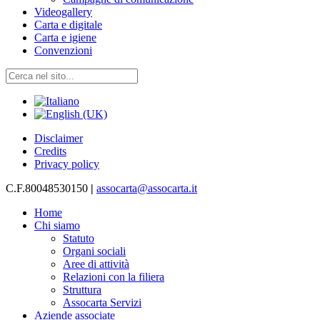
Videogallery
Carta e digitale
Carta e igiene
Convenzioni
Disclaimer
Credits
Privacy policy
C.F.80048530150
|
assocarta@assocarta.it
Home
Chi siamo
Statuto
Organi sociali
Aree di attività
Relazioni con la filiera
Struttura
Assocarta Servizi
Aziende associate