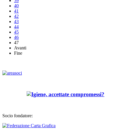
39
40
41
42
43
44
45
46
47
Avanti
Fine
Socio fondatore: