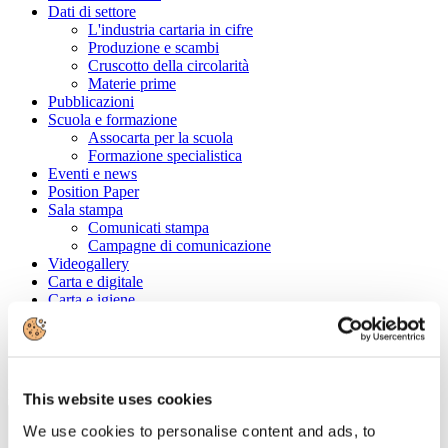
Dati di settore
L'industria cartaria in cifre
Produzione e scambi
Cruscotto della circolarità
Materie prime
Pubblicazioni
Scuola e formazione
Assocarta per la scuola
Formazione specialistica
Eventi e news
Position Paper
Sala stampa
Comunicati stampa
Campagne di comunicazione
Videogallery
Carta e digitale
Carta e igiene
Convenzioni
Cerca tra le aziende associate
Ragione Sociale
This website uses cookies
We use cookies to personalise content and ads, to