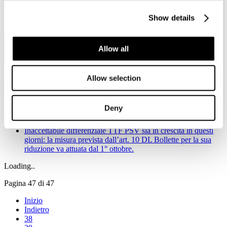
Viale Pasteur, 8/10 - 00144 Roma
Tel. +39 06-591.91.31/40
Show details
Fax. +39 06-591.0876
Allow all
Allow selection
Deny
Notizie in primo piano
Inaccettabile differenziale TTF PSV sia in crescita in questi
giorni: la misura prevista dall’art. 10 DL Bollette per la sua
riduzione va attuata dal 1° ottobre.
Loading..
Pagina 47 di 47
Inizio
Indietro
38