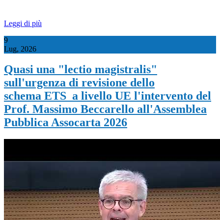
Leggi di più
9
Lug, 2026
Quasi una "lectio magistralis"
sull'urgenza di revisione dello
schema ETS a livello UE l'intervento del
Prof. Massimo Beccarello all'Assemblea
Pubblica Assocarta 2026