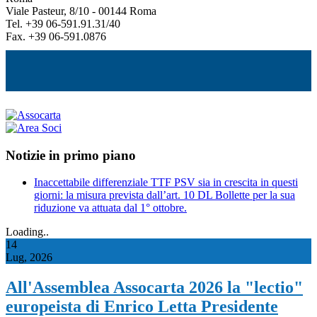
Viale Pasteur, 8/10 - 00144 Roma
Tel. +39 06-591.91.31/40
Fax. +39 06-591.0876
Notizie in primo piano
Inaccettabile differenziale TTF PSV sia in crescita in questi
giorni: la misura prevista dall’art. 10 DL Bollette per la sua
riduzione va attuata dal 1° ottobre.
Loading..
14
Lug, 2026
All'Assemblea Assocarta 2026 la "lectio"
europeista di Enrico Letta Presidente