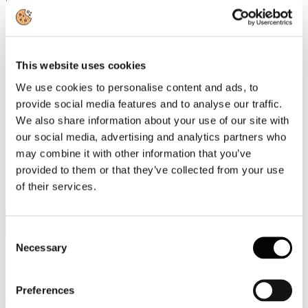
«L'industria cartaria italiana è impegnata da anni nella transizione
ecologica e continua a investire nella riduzione delle emissioni e
nell'efficienza energetica», dichiara il Presidente di Assocarta,
Lorenzo Poli. «Per raggiungere gli obiettivi europei è però
This website uses cookies
indispensabile che la revisione dell'ETS sia accompagnata da misure
che rafforzino la competitività del sistema industriale. Servono
We use cookies to personalise content and ads, to
regole coerenti con la realtà economica e tecnologica, in grado di
provide social media features and to analyse our traffic.
favorire gli investimenti senza accelerare il processo di
We also share information about your use of our site with
delocalizzazione produttiva. La transizione sarà davvero efficace
solo se riuscirà a mantenere in Europa produzione, occupazione e
our social media, advertising and analytics partners who
capacità di innovazione.»
may combine it with other information that you’ve
provided to them or that they’ve collected from your use
of their services.
Leggi di più
9
Lug, 2026
Consent
Necessary
Selection
Assemblea Assocarta 2026: l'intervista al
Presidente di Assocarta Lorenzo Poli
Preferences
sull'andamento 2025-2026