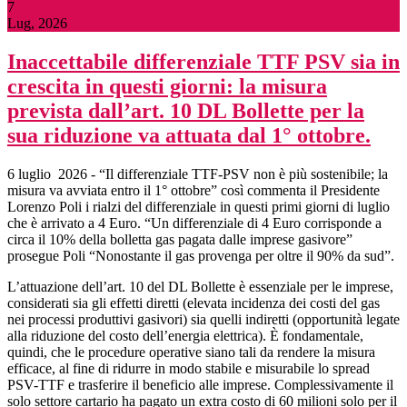
7
Lug, 2026
Inaccettabile differenziale TTF PSV sia in
crescita in questi giorni: la misura
prevista dall’art. 10 DL Bollette per la
sua riduzione va attuata dal 1° ottobre.
6 luglio 2026 - “Il differenziale TTF-PSV non è più sostenibile; la
misura va avviata entro il 1° ottobre” così commenta il Presidente
Lorenzo Poli i rialzi del differenziale in questi primi giorni di luglio
che è arrivato a 4 Euro. “Un differenziale di 4 Euro corrisponde a
circa il 10% della bolletta gas pagata dalle imprese gasivore”
prosegue Poli “Nonostante il gas provenga per oltre il 90% da sud”.
L’attuazione dell’art. 10 del DL Bollette è essenziale per le imprese,
considerati sia gli effetti diretti (elevata incidenza dei costi del gas
nei processi produttivi gasivori) sia quelli indiretti (opportunità legate
alla riduzione del costo dell’energia elettrica). È fondamentale,
quindi, che le procedure operative siano tali da rendere la misura
efficace, al fine di ridurre in modo stabile e misurabile lo spread
PSV-TTF e trasferire il beneficio alle imprese. Complessivamente il
solo settore cartario ha pagato un extra costo di 60 milioni solo per il