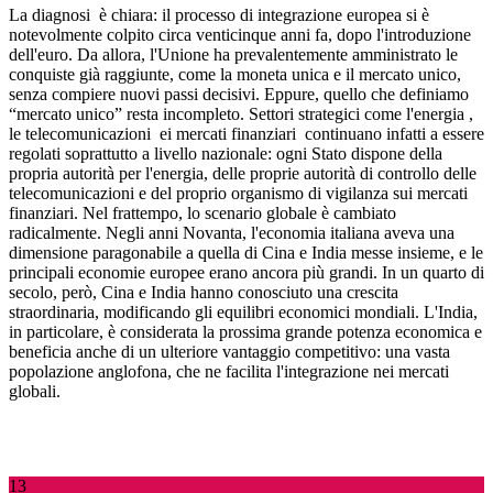
La diagnosi
è chiara: il processo di integrazione europea si è
notevolmente colpito circa venticinque anni fa, dopo l'introduzione
dell'euro. Da allora, l'Unione ha prevalentemente amministrato le
conquiste già raggiunte, come la moneta unica e il mercato unico,
senza compiere nuovi passi decisivi. Eppure, quello che definiamo
“mercato unico” resta incompleto. Settori strategici come l'energia
,
le telecomunicazioni
ei mercati finanziari
continuano infatti a essere
regolati soprattutto a livello nazionale: ogni Stato dispone della
propria autorità per l'energia, delle proprie autorità di controllo delle
telecomunicazioni e del proprio organismo di vigilanza sui mercati
finanziari. Nel frattempo, lo scenario globale è cambiato
radicalmente. Negli anni Novanta, l'economia italiana aveva una
dimensione paragonabile a quella di Cina e India messe insieme, e le
principali economie europee erano ancora più grandi. In un quarto di
secolo, però, Cina e India hanno conosciuto una crescita
straordinaria, modificando gli equilibri economici mondiali. L'India,
in particolare, è considerata la prossima grande potenza economica e
beneficia anche di un ulteriore vantaggio competitivo: una vasta
popolazione anglofona, che ne facilita l'integrazione nei mercati
globali.
13