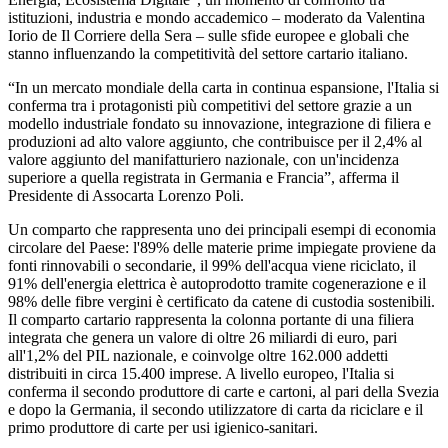
istituzioni, industria e mondo accademico – moderato da Valentina
Iorio de Il Corriere della Sera – sulle sfide europee e globali che
stanno influenzando la competitività del settore cartario italiano.
“In un mercato mondiale della carta in continua espansione, l'Italia si
conferma tra i protagonisti più competitivi del settore grazie a un
modello industriale fondato su innovazione, integrazione di filiera e
produzioni ad alto valore aggiunto, che contribuisce per il 2,4% al
valore aggiunto del manifatturiero nazionale, con un'incidenza
superiore a quella registrata in Germania e Francia”, afferma il
Presidente di Assocarta Lorenzo Poli.
Un comparto che rappresenta uno dei principali esempi di economia
circolare del Paese: l'89% delle materie prime impiegate proviene da
fonti rinnovabili o secondarie, il 99% dell'acqua viene riciclato, il
91% dell'energia elettrica è autoprodotto tramite cogenerazione e il
98% delle fibre vergini è certificato da catene di custodia sostenibili.
Il comparto cartario rappresenta la colonna portante di una filiera
integrata che genera un valore di oltre 26 miliardi di euro, pari
all'1,2% del PIL nazionale, e coinvolge oltre 162.000 addetti
distribuiti in circa 15.400 imprese. A livello europeo, l'Italia si
conferma il secondo produttore di carte e cartoni, al pari della Svezia
e dopo la Germania, il secondo utilizzatore di carta da riciclare e il
primo produttore di carte per usi igienico-sanitari.