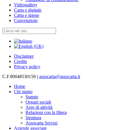
Videogallery
Carta e digitale
Carta e igiene
Convenzioni
Disclaimer
Credits
Privacy policy
C.F.80048530150
|
assocarta@assocarta.it
Home
Chi siamo
Statuto
Organi sociali
Aree di attività
Relazioni con la filiera
Struttura
Assocarta Servizi
Aziende associate