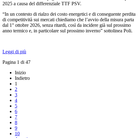
2025 a causa del differenziale TTF PSV.
“In un contesto di rialzo dei costo energetici e di conseguente perdita
di competitività sui mercati chiediamo che l’avvio della misura parta
dal 1° ottobre 2026, senza ritardi, così da incidere già sul prossimo
anno termico e, in particolare sul prossimo inverno” sottolinea Poli.
Leggi di più
Pagina 1 di 47
Inizio
Indietro
1
2
3
4
5
6
7
8
9
10