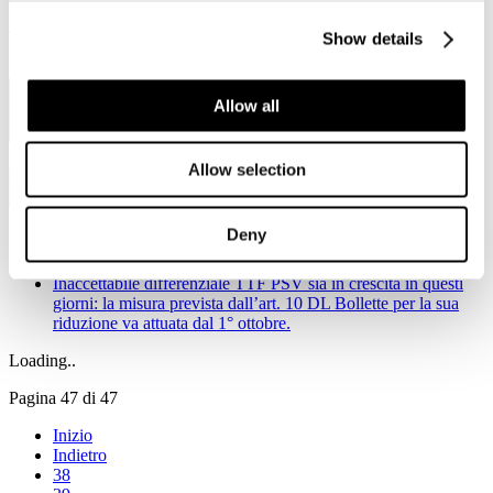
Viale Pasteur, 8/10 - 00144 Roma
Tel. +39 06-591.91.31/40
Show details
Fax. +39 06-591.0876
Allow all
Allow selection
Deny
Notizie in primo piano
Inaccettabile differenziale TTF PSV sia in crescita in questi
giorni: la misura prevista dall’art. 10 DL Bollette per la sua
riduzione va attuata dal 1° ottobre.
Loading..
Pagina 47 di 47
Inizio
Indietro
38