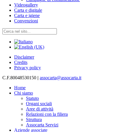
Videogallery
Carta e digitale
Carta e igiene
Convenzioni
Disclaimer
Credits
Privacy policy
C.F.80048530150
|
assocarta@assocarta.it
Home
Chi siamo
Statuto
Organi sociali
Aree di attività
Relazioni con la filiera
Struttura
Assocarta Servizi
Aziende associate