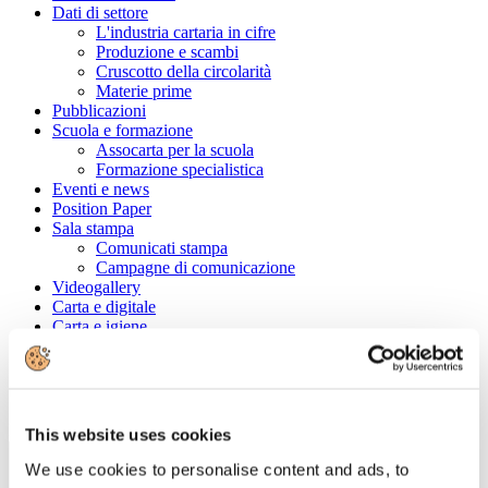
Dati di settore
L'industria cartaria in cifre
Produzione e scambi
Cruscotto della circolarità
Materie prime
Pubblicazioni
Scuola e formazione
Assocarta per la scuola
Formazione specialistica
Eventi e news
Position Paper
Sala stampa
Comunicati stampa
Campagne di comunicazione
Videogallery
Carta e digitale
Carta e igiene
Convenzioni
Cerca tra le aziende associate
Ragione Sociale
This website uses cookies
We use cookies to personalise content and ads, to