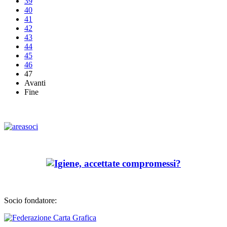
39
40
41
42
43
44
45
46
47
Avanti
Fine
Socio fondatore: