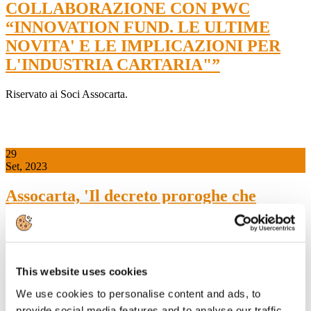
COLLABORAZIONE CON PWC
“INNOVATION FUND. LE ULTIME
NOVITA' E LE IMPLICAZIONI PER
L'INDUSTRIA CARTARIA"”
Riservato ai Soci Assocarta.
29
Set, 2023
Assocarta, 'Il decreto proroghe che
anticipa al 15 novembre la
compensazione dei crediti d’imposta
danneggia la competitività delle industrie
energivore”
This website uses cookies
We use cookies to personalise content and ads, to
29 settembre 2023 - Anticipare al 15 novembre 2023 la
provide social media features and to analyse our traffic.