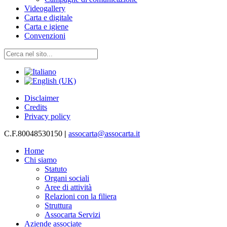
Videogallery
Carta e digitale
Carta e igiene
Convenzioni
Disclaimer
Credits
Privacy policy
C.F.80048530150
|
assocarta@assocarta.it
Home
Chi siamo
Statuto
Organi sociali
Aree di attività
Relazioni con la filiera
Struttura
Assocarta Servizi
Aziende associate