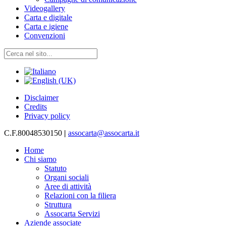
Videogallery
Carta e digitale
Carta e igiene
Convenzioni
Disclaimer
Credits
Privacy policy
C.F.80048530150
|
assocarta@assocarta.it
Home
Chi siamo
Statuto
Organi sociali
Aree di attività
Relazioni con la filiera
Struttura
Assocarta Servizi
Aziende associate