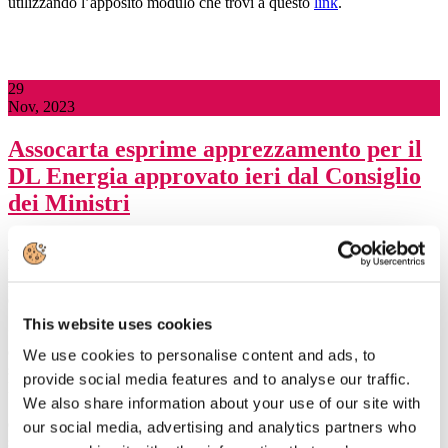
utilizzando l’apposito modulo che trovi a questo
link
.
29
Nov, 2023
Assocarta esprime apprezzamento per il
DL Energia approvato ieri dal Consiglio
dei Ministri
28 novembre 2023
- Assocarta esprime apprezzamento per il DL
Energia, approvato ieri dal Consiglio dei Ministri, che prevede
misure come Gas ed Electricity Release che vanno nella direzione
di allineare il costo dell’energia a quello di Francia e Germania.
This website uses cookies
“Gas ed Electricity Release sono importanti per le imprese
energivore come l’industria cartaria la cui competitività è in forte
We use cookies to personalise content and ads, to
sofferenza dopo le misure di riduzione dei costi energetici decise da
provide social media features and to analyse our traffic.
Francia e Germania” afferma Lorenzo Poli, Presidente di Assocarta
We also share information about your use of our site with
"e dalla concorrenza extraeuropea sostenuta proprio da minori costi
energetici, inferiore qualità ambientale (ad esempio ETS) e dumping
our social media, advertising and analytics partners who
sociale".