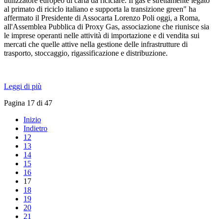
utilizzatore europeo di carta da riciclare. Il gas è strettamente legato
al primato di riciclo italiano e supporta la transizione green" ha
affermato il Presidente di Assocarta Lorenzo Poli oggi, a Roma,
all'Assemblea Pubblica di Proxy Gas, associazione che riunisce sia
le imprese operanti nelle attività di importazione e di vendita sui
mercati che quelle attive nella gestione delle infrastrutture di
trasporto, stoccaggio, rigassificazione e distribuzione.
Leggi di più
Pagina 17 di 47
Inizio
Indietro
12
13
14
15
16
17
18
19
20
21