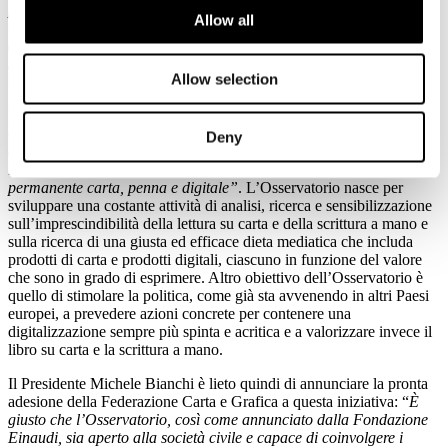
perché,
a
lla luce delle evidenze scientifiche ormai consolidate, è
Allow all
urgente trovare un bilanciamento e un riequilibrio tra uso dei
devices digitali e uso di carta e penna, soprattutto nella
scuola”
commenta Carlo Emanuele Bona, Consigliere della
Allow selection
Federazione Carta e Grafica.
Milano, 17 novembre 2023 - Ieri, proprio durante l’evento
organizzato da Federazione Carta Grafica e Comieco nella cornice
Deny
di Bookcity 2023, Andrea Cangini, Segretario della Fondazione
Einaudi, ha annunciato la costituzione dell’ “
Osservatorio
permanente carta, penna e digitale”
. L’Osservatorio nasce per
sviluppare una costante attività di analisi, ricerca e sensibilizzazione
sull’imprescindibilità della lettura su carta e della scrittura a mano e
sulla ricerca di una giusta ed efficace dieta mediatica che includa
prodotti di carta e prodotti digitali, ciascuno in funzione del valore
che sono in grado di esprimere. Altro obiettivo dell’Osservatorio è
quello di stimolare la politica, come già sta avvenendo in altri Paesi
europei, a prevedere azioni concrete per contenere una
digitalizzazione sempre più spinta e acritica e a valorizzare invece il
libro su carta e la scrittura a mano.
Il Presidente Michele Bianchi è lieto quindi di annunciare la pronta
adesione della Federazione Carta e Grafica a questa iniziativa: “
È
giusto che l’Osservatorio, così come annunciato dalla Fondazione
Einaudi, sia aperto alla società civile e capace di coinvolgere i