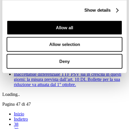
Viale Pasteur, 8/10 - 00144 Roma
Tel. +39 06-591.91.31/40
Show details
Fax. +39 06-591.0876
Allow all
Allow selection
Deny
Notizie in primo piano
Inaccettabile differenziale TTF PSV sia in crescita in questi
giorni: la misura prevista dall’art. 10 DL Bollette per la sua
riduzione va attuata dal 1° ottobre.
Loading..
Pagina 47 di 47
Inizio
Indietro
38