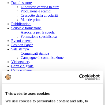
Dati di settore
L'industria cartaria in cifre
Produzione e scambi
Cruscotto della circolarità
Materie prime
Pubblicazioni
Scuola e formazione
Assocarta per la scuola
Formazione specialistica
Eventi e news
Position Paper
Sala stampa
Comunicati stampa
Campagne di comunicazione
Videogallery
Carta e digitale
Carta e igiene
Convenzioni
Cerca tra le aziende associate
Ragione Sociale
This website uses cookies
We use cookies to personalise content and ads, to