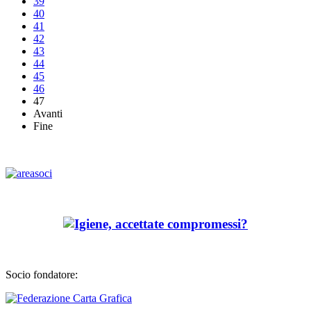
39
40
41
42
43
44
45
46
47
Avanti
Fine
Socio fondatore: