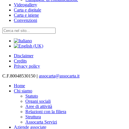
Videogallery
Carta e digitale
Carta e igiene
Convenzioni
Disclaimer
Credits
Privacy policy
C.F.80048530150
|
assocarta@assocarta.it
Home
Chi siamo
Statuto
Organi sociali
Aree di attività
Relazioni con la filiera
Struttura
Assocarta Servizi
Aziende associate