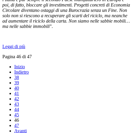
poi, di fatto, bloccare gli investimenti. Progetti concreti di Economia
Circolare diventano ostaggi di una Burocrazia senza un Fine. Non
solo non si riescono a recuperare gli scarti del riciclo, ma neanche
ad aumentare il riciclo della carta. Non siamo nelle sabbie mobili…
ma nelle sabbie immobili
”.
Leggi di più
Pagina 46 di 47
Inizio
Indietro
38
39
40
41
42
43
44
45
46
47
Avanti