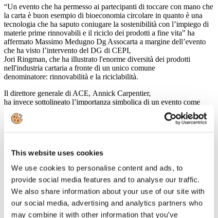
“Un evento che ha permesso ai partecipanti di toccare con mano che
la carta è buon esempio di bioeconomia circolare in quanto è una
tecnologia che ha saputo coniugare la sostenibilità con l’impiego di
materie prime rinnovabili e il riciclo dei prodotti a fine vita” ha
affermato Massimo Medugno Dg Assocarta a margine dell’evento
che ha visto l’intervento del DG di CEPI,
Jori Ringman, che ha illustrato l'enorme diversità dei prodotti
nell'industria cartaria a fronte di un unico comune
denominatore: rinnovabilità e la riciclabilità.
Il direttore generale di ACE, Annick Carpentier,
ha invece sottolineato l’importanza simbolica di un evento come
#PaperPresents che illustra l’ impegno nella gestione sostenibile
delle foreste di tutta la filiera cartaria e forestale. “Le foreste europee
sono cresciute negli ultimi 10 anni di una superficie pari a oltre
1.500 campi da calcio ogni giorno” è il messaggio chiave della
campagna TwoSides – Il lato verde della carta che, già diffusa a
This website uses cookies
livello europeo, prenderà il via anche in Italia nel corso del mese di
settembre. CEPI, FEFCO, ACE e FEPE nel corso dell’evento si
We use cookies to personalise content and ads, to
sono inoltre impegnati a piantare un albero per ognuno dei
provide social media features and to analyse our traffic.
partecipanti a #PaperPresents.
http://www.cepi.org/paper_presents
(clicca sul link per vedere il video)
We also share information about your use of our site with
our social media, advertising and analytics partners who
may combine it with other information that you’ve