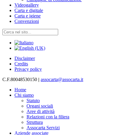
Videogallery
Carta e digitale
Carta e igiene
Convenzioni
Disclaimer
Credits
Privacy policy
C.F.80048530150
|
assocarta@assocarta.it
Home
Chi siamo
Statuto
Organi sociali
Aree di attività
Relazioni con la filiera
Struttura
Assocarta Servizi
Aziende associate