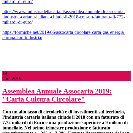
miliardi-di-euro/
https://www.industriadellacarta.it/assemblea-annuale-di-assocarta-
lindustria-cartaria-italiana-chiude-il-2018-con-un-fatturato-di-772-
miliardi-di-euro/
https://formiche.net/2019/06/assocarta-circolare-carta-gas-energia-
europa-confindustria/
19
Giu, 2019
Assemblea Annuale Assocarta 2019:
"Carta Cultura Circolare"
Con un alto tasso di circolarità e di investimenti
sul territorio,
l’industria cartaria italiana chiude il 2018 con un fatturato di
7,72 miliardi di Euro e una produzione superiore a 9 milioni di
tonnellate. Nel primo trimestre produzione e fatturato