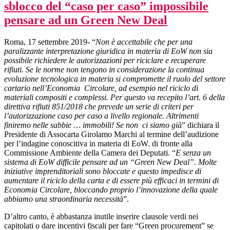
sblocco del “caso per caso” impossibile
pensare ad un Green New Deal
Roma, 17 settembre 2019- “
Non è accettabile che per una
paralizzante interpretazione giuridica in materia di EoW non sia
possibile richiedere le autorizzazioni per riciclare e recuperare
rifiuti. Se le norme non tengono in considerazione la continua
evoluzione tecnologica in materia si compromette il ruolo del settore
cartario nell’Economia Circolare, ad esempio nel riciclo di
materiali compositi e complessi. Per questo va recepito l’art. 6 della
direttiva rifiuti 851/2018 che prevede un serie di criteri per
l’autorizzazione caso per caso a livello regionale. Altrimenti
finiremo nelle sabbie … immobili! Se non ci siamo già
” dichiara il
Presidente di Assocarta Girolamo Marchi al termine dell’audizione
per l’indagine conoscitiva in materia di EoW. di fronte alla
Commissione Ambiente della Camera dei Deputati. “
E senza un
sistema di EoW difficile pensare ad un “Green New Deal”. Molte
iniziative imprenditoriali sono bloccate e questo impedisce di
aumentare il riciclo della carta e di essere più efficaci in termini di
Economia Circolare, bloccando proprio l’innovazione della quale
abbiamo una straordinaria necessità
”.
D’altro canto, è abbastanza inutile inserire clausole verdi nei
capitolati o dare incentivi fiscali per fare “Green procurement” se