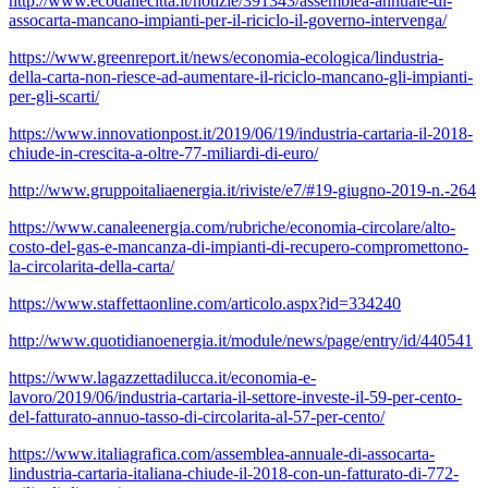
http://www.ecodallecitta.it/notizie/391343/assemblea-annuale-di-
assocarta-mancano-impianti-per-il-riciclo-il-governo-intervenga/
https://www.greenreport.it/news/economia-ecologica/lindustria-
della-carta-non-riesce-ad-aumentare-il-riciclo-mancano-gli-impianti-
per-gli-scarti/
https://www.innovationpost.it/2019/06/19/industria-cartaria-il-2018-
chiude-in-crescita-a-oltre-77-miliardi-di-euro/
http://www.gruppoitaliaenergia.it/riviste/e7/#19-giugno-2019-n.-264
https://www.canaleenergia.com/rubriche/economia-circolare/alto-
costo-del-gas-e-mancanza-di-impianti-di-recupero-compromettono-
la-circolarita-della-carta/
https://www.staffettaonline.com/articolo.aspx?id=334240
http://www.quotidianoenergia.it/module/news/page/entry/id/440541
https://www.lagazzettadilucca.it/economia-e-
lavoro/2019/06/industria-cartaria-il-settore-investe-il-59-per-cento-
del-fatturato-annuo-tasso-di-circolarita-al-57-per-cento/
https://www.italiagrafica.com/assemblea-annuale-di-assocarta-
lindustria-cartaria-italiana-chiude-il-2018-con-un-fatturato-di-772-