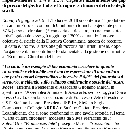
rispettivamente a - 2% e - 2.2%. Urgente l’azzeramento del gap
di prezzo del gas tra Italia e Europa e la chiusura del ciclo degli
scarti.
Roma, 18 giugno 2019
- L’Italia nel 2018 si conferma 4° produttore
di carta in Europa, con più di 9 milioni di tonnellate generate per il
57% (tasso di circolarità)* con carta da riciclare, ma nel comparto
imballaggio tale tasso già raggiunge l’80% centrando il nuovo
obiettivo di riciclo della Direttiva Comunitaria, ancora da recepire.
La carta è, inoltre, la frazione più raccolta tra i rifiuti urbani, dopo
l’organico e dà un contributo fondamentale alla gestione dei rifiuti e
all’Economia Circolare del Paese.
“
La carta è un esempio di bio-economia circolare in quanto
rinnovabile e riciclabile ma è anche espressione di una cultura
che porta i nostri imprenditori a investire il 5,9% del fatturato sul
territorio, incidendo sullo sviluppo ambientale e sociale del nostro
Paese
”
afferma il Presidente di Assocarta Girolamo Marchi in
apertura dell’Assemblea Annuale di Assocarta, svoltasi oggi a Roma
presso Civita. Con la partecipazione di Francesco Vetrò Presidente
GSE, Stefano Laporta Presidente ISPRA, Stefano Saglia
Componente Collegio ARERA e Stefano Ciafani Presidente
Legambiente, che si sono confrontati in una tavola rotonda sul tema
“Carta cultura circolare”, moderata da Silvia Pieraccini de
Il
Sole24Ore
. “
E’ inconcepibile
” prosegue Marchi “
raccontare che
l’Italia è pur sempre il secondo Paese manifatturiero in Europa e