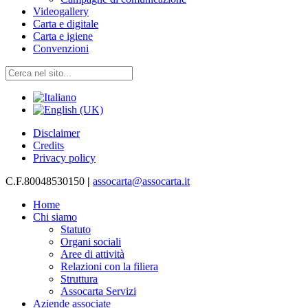
Videogallery
Carta e digitale
Carta e igiene
Convenzioni
Disclaimer
Credits
Privacy policy
C.F.80048530150
|
assocarta@assocarta.it
Home
Chi siamo
Statuto
Organi sociali
Aree di attività
Relazioni con la filiera
Struttura
Assocarta Servizi
Aziende associate