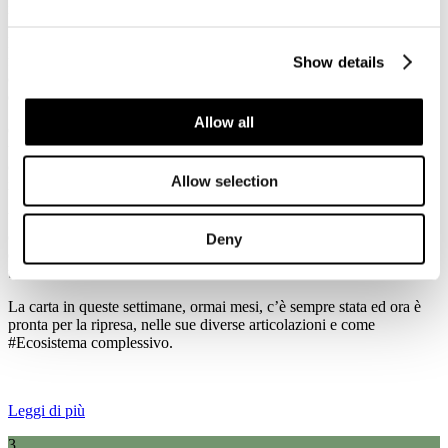
italiana per ripartire insieme" per la Fase 2 dell'emergenza sanitaria.
La #gentedellacarta e le nostre cartiere, attività essenziali nella prima
fase dell'emergenza, oggi - più che mai - sono al fianco dei
Show details
cittadini e delle imprese per contribuire alla loro #salute, #benessere
e #ripartenza.
Allow all
Come sempre con la produzione di carte igienico sanitarie, carte per
usi speciali e medicali, imballaggi per alimenti e medicinali, oltre
che per la cultura e l'informazione. Ma anche con alcune
Allow selection
innovazioni come carte per mascherine chirurgiche.
Un settore che contribuisce alla salute e al benessere dell’Italia e
dell’Europa, come bene è stato evidenziato in queste settimane di
Deny
emergenza e che è costituito da molti siti industriali che sono parte di
territori e comunità.
La carta in queste settimane, ormai mesi, c’è sempre stata ed ora è
pronta per la ripresa, nelle sue diverse articolazioni e come
#Ecosistema complessivo.
Leggi di più
3