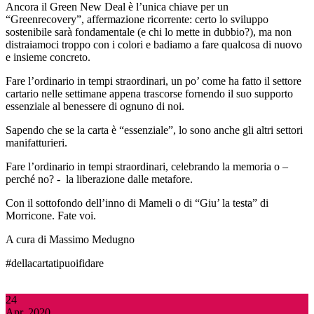
Ancora il Green New Deal è l’unica chiave per un
“Greenrecovery”, affermazione ricorrente: certo lo sviluppo
sostenibile sarà fondamentale (e chi lo mette in dubbio?), ma non
distraiamoci troppo con i colori e badiamo a fare qualcosa di nuovo
e insieme concreto.
Fare l’ordinario in tempi straordinari, un po’ come ha fatto il settore
cartario nelle settimane appena trascorse fornendo il suo supporto
essenziale al benessere di ognuno di noi.
Sapendo che se la carta è “essenziale”, lo sono anche gli altri settori
manifatturieri.
Fare l’ordinario in tempi straordinari, celebrando la memoria o –
perché no? - la liberazione dalle metafore.
Con il sottofondo dell’inno di Mameli o di “Giu’ la testa” di
Morricone. Fate voi.
A cura di Massimo Medugno
#dellacartatipuoifidare
24
Apr, 2020