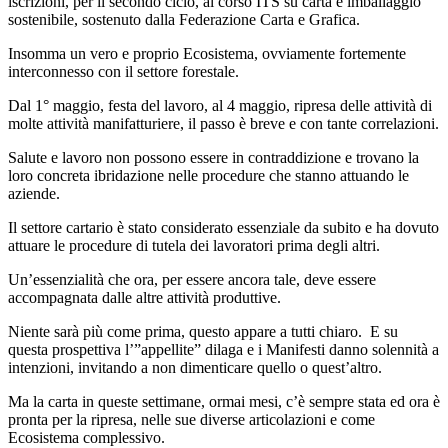
iscrizioni, per il secondo ciclo, al corso ITS su carta e imballaggio
sostenibile, sostenuto dalla Federazione Carta e Grafica.
Insomma un vero e proprio Ecosistema, ovviamente fortemente
interconnesso con il settore forestale.
Dal 1° maggio, festa del lavoro, al 4 maggio, ripresa delle attività di
molte attività manifatturiere, il passo è breve e con tante correlazioni.
Salute e lavoro non possono essere in contraddizione e trovano la
loro concreta ibridazione nelle procedure che stanno attuando le
aziende.
Il settore cartario è stato considerato essenziale da subito e ha dovuto
attuare le procedure di tutela dei lavoratori prima degli altri.
Un’essenzialità che ora, per essere ancora tale, deve essere
accompagnata dalle altre attività produttive.
Niente sarà più come prima, questo appare a tutti chiaro. E su
questa prospettiva l’”appellite” dilaga e i Manifesti danno solennità a
intenzioni, invitando a non dimenticare quello o quest’altro.
Ma la carta in queste settimane, ormai mesi, c’è sempre stata ed ora è
pronta per la ripresa, nelle sue diverse articolazioni e come
Ecosistema complessivo.