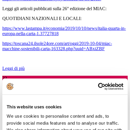
Leggi gli articoli pubblicati sulla 26° edizione del MIAC:
QUOTIDIANI NAZIONALI E LOCALI:
https://www.lastampa.it/economia/2019/10/10/news/italia-quarta-in-
europa-nella-carta-1.37727818
https://toscana24.ilsole24ore.com/art/oggi/2019-10-04/miac-
macchine-sostenibili-carta-163328.php?uuid=ABxiZBF
Leggi di più
22
Ott, 2019
Comunicato Stampa a seguito
dell'approvazione in Commissione al
This website uses cookies
Senato dell'emendamento sull'End of
We use cookies to personalise content and ads, to
Waste
provide social media features and to analyse our traffic.
We also share information about your use of our site with