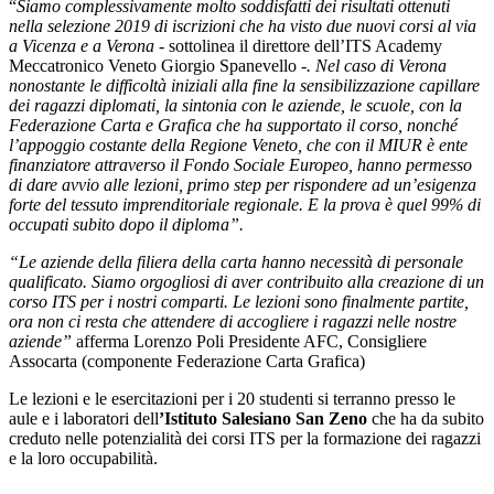
“
Siamo complessivamente molto soddisfatti dei risultati ottenuti
nella selezione 2019 di iscrizioni che ha visto due nuovi corsi al via
a Vicenza e a Verona -
sottolinea il direttore dell’ITS Academy
Meccatronico Veneto Giorgio Spanevello -
. Nel caso di Verona
nonostante le difficoltà iniziali alla fine la sensibilizzazione capillare
dei ragazzi diplomati, la sintonia con le aziende, le scuole, con la
Federazione Carta e Grafica che ha supportato il corso, nonché
l’appoggio costante della Regione Veneto, che con il MIUR è ente
finanziatore attraverso il Fondo Sociale Europeo, hanno permesso
di dare avvio alle lezioni, primo step per rispondere ad un’esigenza
forte del tessuto imprenditoriale regionale. E la prova è quel 99% di
occupati subito dopo il diploma”.
“Le aziende della filiera della carta hanno necessità di personale
qualificato. Siamo orgogliosi di aver contribuito alla creazione di un
corso ITS per i nostri comparti. Le lezioni sono finalmente partite,
ora non ci resta che attendere di accogliere i ragazzi nelle nostre
aziende”
afferma Lorenzo Poli Presidente AFC, Consigliere
Assocarta (componente Federazione Carta Grafica)
Le lezioni e le esercitazioni per i 20 studenti si terranno presso le
aule e i laboratori dell
’Istituto Salesiano San Zeno
che ha da subito
creduto nelle potenzialità dei corsi ITS per la formazione dei ragazzi
e la loro occupabilità.