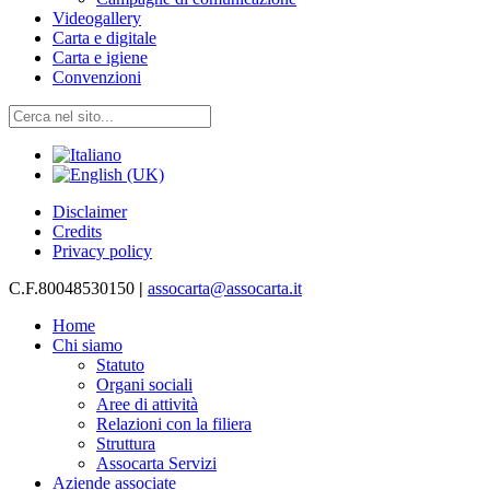
Videogallery
Carta e digitale
Carta e igiene
Convenzioni
Disclaimer
Credits
Privacy policy
C.F.80048530150
|
assocarta@assocarta.it
Home
Chi siamo
Statuto
Organi sociali
Aree di attività
Relazioni con la filiera
Struttura
Assocarta Servizi
Aziende associate