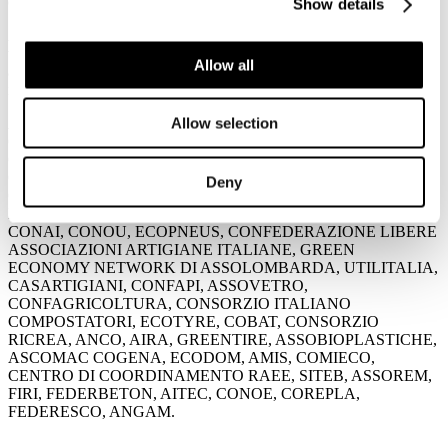
complicazioni alle attività di riciclo.
Show details
Auspicando che su tale tema vi sia in futuro una più attenta
valutazione, ribadiamo la nostra soddisfazione perché è stata accolta
Allow all
anche la nostra proposta di provvedere con urgenza intervenendo
nel disegno di legge di conversione del decreto sulle crisi aziendali.
Allow selection
ASSOCARTA
,
FEDERAZIONE CARTA E GRAFICA
,
CONFINDUSTRIA, CIRCULAR ECONOMY NETWORK,
CNA, FISEUNICIRCULAR, FISE ASSOAMBIENTE,
CONFEDERAZIONE ITALIANA AGRICOLTORI,
Deny
CONFARTIGIANATO IMPRESE, CONFCOOPERATIVE,
LEGACOOP PRODUZIONE E SERVIZI, CISAMBIENTE,
CONAI, CONOU, ECOPNEUS, CONFEDERAZIONE LIBERE
ASSOCIAZIONI ARTIGIANE ITALIANE, GREEN
ECONOMY NETWORK DI ASSOLOMBARDA, UTILITALIA,
CASARTIGIANI, CONFAPI, ASSOVETRO,
CONFAGRICOLTURA, CONSORZIO ITALIANO
COMPOSTATORI, ECOTYRE, COBAT, CONSORZIO
RICREA, ANCO, AIRA, GREENTIRE, ASSOBIOPLASTICHE,
ASCOMAC COGENA, ECODOM, AMIS, COMIECO,
CENTRO DI COORDINAMENTO RAEE, SITEB, ASSOREM,
FIRI, FEDERBETON, AITEC, CONOE, COREPLA,
FEDERESCO, ANGAM.