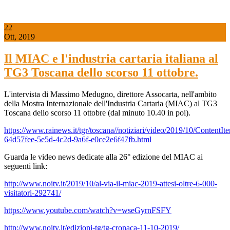
22
Ott, 2019
Il MIAC e l'industria cartaria italiana al
TG3 Toscana dello scorso 11 ottobre.
L'intervista di Massimo Medugno, direttore Assocarta, nell'ambito
della Mostra Internazionale dell'Industria Cartaria (MIAC) al TG3
Toscana dello scorso 11 ottobre (dal minuto 10.40 in poi).
https://www.rainews.it/tgr/toscana//notiziari/video/2019/10/ContentIt
64d57fee-5e5d-4c2d-9a6f-e0ce2e6f47fb.html
Guarda le video news dedicate alla 26° edizione del MIAC ai
seguenti link:
http://www.noitv.it/2019/10/al-via-il-miac-2019-attesi-oltre-6-000-
visitatori-292741/
https://www.youtube.com/watch?v=wseGyrnFSFY
http://www.noitv.it/edizioni-tg/tg-cronaca-11-10-2019/