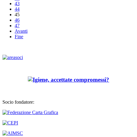
43
44
45
46
47
Avanti
Fine
Socio fondatore: