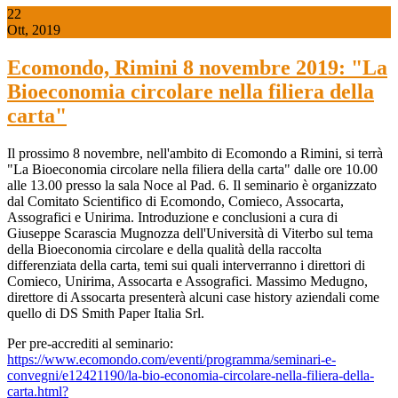
22
Ott, 2019
Ecomondo, Rimini 8 novembre 2019: "La
Bioeconomia circolare nella filiera della
carta"
Il prossimo 8 novembre, nell'ambito di Ecomondo a Rimini, si terrà
"La Bioeconomia circolare nella filiera della carta" dalle ore 10.00
alle 13.00 presso la sala Noce al Pad. 6. Il seminario è organizzato
dal Comitato Scientifico di Ecomondo, Comieco, Assocarta,
Assografici e Unirima. Introduzione e conclusioni a cura di
Giuseppe Scarascia Mugnozza dell'Università di Viterbo sul tema
della Bioeconomia circolare e della qualità della raccolta
differenziata della carta, temi sui quali interverranno i direttori di
Comieco, Unirima, Assocarta e Assografici. Massimo Medugno,
direttore di Assocarta presenterà alcuni case history aziendali come
quello di DS Smith Paper Italia Srl.
Per pre-accrediti al seminario:
https://www.ecomondo.com/eventi/programma/seminari-e-
convegni/e12421190/la-bio-economia-circolare-nella-filiera-della-
carta.html?