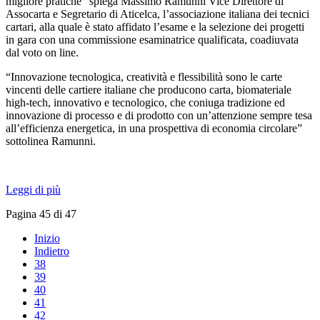
migliore pratiche” spiega Massimo Ramunni Vice Direttore di
Assocarta e Segretario di Aticelca, l’associazione italiana dei tecnici
cartari, alla quale è stato affidato l’esame e la selezione dei progetti
in gara con una commissione esaminatrice qualificata, coadiuvata
dal voto on line.
“Innovazione tecnologica, creatività e flessibilità sono le carte
vincenti delle cartiere italiane che producono carta, biomateriale
high-tech, innovativo e tecnologico, che coniuga tradizione ed
innovazione di processo e di prodotto con un’attenzione sempre tesa
all’efficienza energetica, in una prospettiva di economia circolare”
sottolinea Ramunni.
Leggi di più
Pagina 45 di 47
Inizio
Indietro
38
39
40
41
42