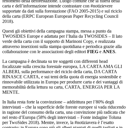
fenomeno della deforestazione. Luogo comune che la filiera della
carta e dell’informazione intende contrastare con #notizievere
supportate da dati sulla forestazione (FAO 2005-2015) e sul riciclo
della carta (ERPC European European Paper Recycling Council
2018).
Questi gli obiettivi della campagna stampa, messa a punto da
TWOSIDES Europe e adattata per l’Italia da TWOSIDES – Il lato
verde della carta con il supporto di Marinoni Copy, e realizzata
attraverso inserzioni sulla stampa quotidiana e periodica grazie alla
collaborazione con le associazioni degli editori
FIEG
e
ANES
.
La campagna è declinata su tre soggetti con differenti head
focalizzate sulla crescita forestale europea, LA CARTA AMA GLI
ALBERI, sulla performance del riciclo della carta, DA CARTA
RINASCE CARTA, e sui temi della quota di energia sostenibile e
rinnovabile utilizzata in Europa per produrre carta e dei vantaggi di
memorabilità della lettura su carta, CARTA, ENERGIA PER LA
MENTE.
In Italia resta forte la convinzione – addirittura per l’80% degli
intervistati – che la superficie delle foreste europee si vada riducendo
in ragione del consumo della carta, una convinzione più radicata che
nel resto d’Europa (58% degli intervistati – Fonte indagine Toluna
per TwoSides 2018). Mentre, invece, la #notiziavera è l’esatto
contrario: in Europa sono più gli alberi piantati di quelli tagliati e in