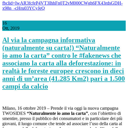
fbclid=IwAR3fcfeP4VT3IhhFn0T2vM000CWgh6FX43rdsGDH-
x98n_-cHru03YCyJeQ
16
Ott, 2019
Al via la campagna informativa
(naturalmente su carta!) “Naturalmente
io amo la carta” contro le #fakenews che
associano la carta alla deforestazione: in
realtà le foreste europee crescono in dieci
anni di un’area (41.285 Km2) pari a 1.500
campi da calcio
Milano, 16 ottobre 2019 – Prende il via oggi la nuova campagna
TWOSIDES
“Naturalmente io amo la carta”
, con l’obiettivo di
smentire, presso il pubblico dei consumatori e in particolare dei più
giovani, il luogo comune che tende ad associare l’uso della carta al