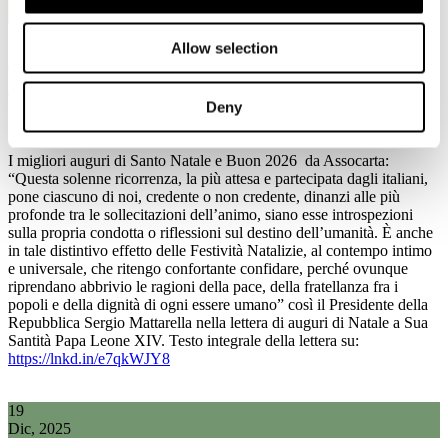
Dic, 2025
Allow selection
I migliori auguri di Santo Natale e Buon
2026 da Assocarta
Deny
I migliori auguri di Santo Natale e Buon 2026 da Assocarta:
“Questa solenne ricorrenza, la più attesa e partecipata dagli italiani,
pone ciascuno di noi, credente o non credente, dinanzi alle più
profonde tra le sollecitazioni dell’animo, siano esse introspezioni
sulla propria condotta o riflessioni sul destino dell’umanità. È anche
in tale distintivo effetto delle Festività Natalizie, al contempo intimo
e universale, che ritengo confortante confidare, perché ovunque
riprendano abbrivio le ragioni della pace, della fratellanza fra i
popoli e della dignità di ogni essere umano” così il Presidente della
Repubblica Sergio Mattarella nella lettera di auguri di Natale a Sua
Santità Papa Leone XIV. Testo integrale della lettera su:
https://lnkd.in/e7qkWJY8
19
Dic, 2025