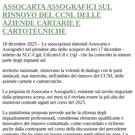
ASSOCARTA ASSOGRAFICI SUL
RINNOVO DEL CCNL DELLE
AZIENDE CARTARIE E
CARTOTECNICHE
18 dicembre 2025 – Le associazioni datoriali Assocarta e
Assografici nel prendere atto dello sciopero di ieri 17 dicembre -
indetto da SLC-Cgil, Uilcom-Uil e Ugl - che ha coinvolto la minore
parte degli impianti sul
territorio nazionale, rinnovano la volontà di dialogo con le parti
sindacali, mai interrotta, nell'ambito del rinnovo del CCNL delle
aziende cartarie e cartotecniche.
La proposta di Assocarta e Assografici, esistente sul tavolo negoziale
dalla primavera scorsa, nei mesi si è rivelata essere la più alta dei
numerosi contratti siglati nel corso del 2025.
La piattaforma proposta prevede anche la riforma degli
inquadramenti professionali, considerata elemento qualificante e
innovativo del rinnovo contrattuale, come concordato e richiesto
anche dalla controparte nel
corso della discussione del precedente
contratto che ha visto un lavoro congiunto negli ultimi tre anni. Le