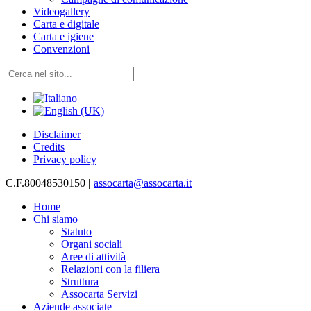
Videogallery
Carta e digitale
Carta e igiene
Convenzioni
Disclaimer
Credits
Privacy policy
C.F.80048530150
|
assocarta@assocarta.it
Home
Chi siamo
Statuto
Organi sociali
Aree di attività
Relazioni con la filiera
Struttura
Assocarta Servizi
Aziende associate