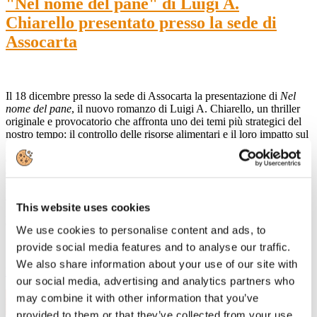
"Nel nome del pane" di Luigi A.
Chiarello presentato presso la sede di
Assocarta
Il 18 dicembre presso la sede di Assocarta la presentazione di
Nel
nome del pane
, il nuovo romanzo di Luigi A. Chiarello, un thriller
originale e provocatorio che affronta uno dei temi più strategici del
nostro tempo: il controllo delle risorse alimentari e il loro impatto sul
potere globale. Attraverso una narrazione avvincente e ricca di colpi
di scena, il libro accompagna il lettore in un viaggio sorprendente
dentro la nostra identità alimentare, intrecciando suspense e
riflessione. Misteri, simboli e riferimenti storici, religiosi, artistici e
antropologici diventano strumenti per interrogarsi sul significato
This website uses cookies
profondo del cibo nella società contemporanea e sulle trasformazioni
che stanno ridefinendo il nostro rapporto con esso.
We use cookies to personalise content and ads, to
provide social media features and to analyse our traffic.
We also share information about your use of our site with
Leggi di più
our social media, advertising and analytics partners who
23
may combine it with other information that you’ve
Dic, 2025
provided to them or that they’ve collected from your use