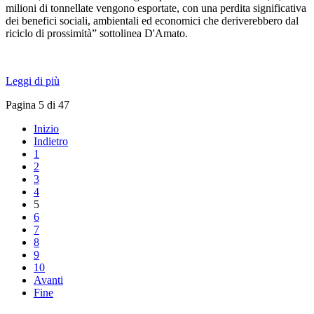
milioni di tonnellate vengono esportate, con una perdita significativa
dei benefici sociali, ambientali ed economici che deriverebbero dal
riciclo di prossimità” sottolinea D'Amato.
Leggi di più
Pagina 5 di 47
Inizio
Indietro
1
2
3
4
5
6
7
8
9
10
Avanti
Fine