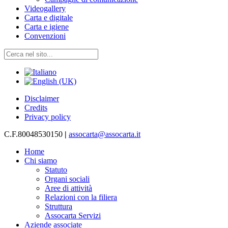
Videogallery
Carta e digitale
Carta e igiene
Convenzioni
Disclaimer
Credits
Privacy policy
C.F.80048530150
|
assocarta@assocarta.it
Home
Chi siamo
Statuto
Organi sociali
Aree di attività
Relazioni con la filiera
Struttura
Assocarta Servizi
Aziende associate