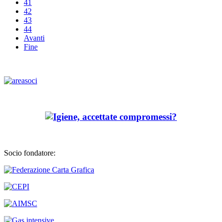
41
42
43
44
Avanti
Fine
Socio fondatore: