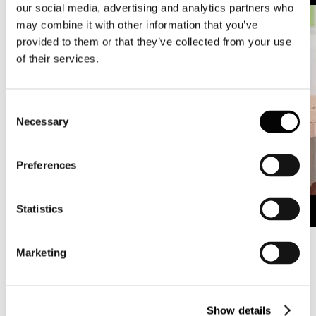
our social media, advertising and analytics partners who
may combine it with other information that you’ve
provided to them or that they’ve collected from your use
of their services.
Consent
Necessary
Selection
Preferences
Statistics
#lagentedellacarta #dellacartatipuoifidare
Marketing
Assocarta e tutte le cartiere italiane consegnano oggi 4 maggio, alla
"piazza virtuale", un video messaggio dal titolo "L'industria cartaria
italiana per ripartire insieme" per la Fase 2 dell'emergenza sanitaria.
Show details