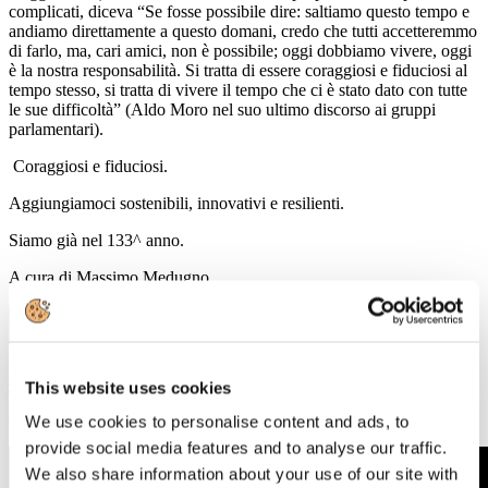
complicati, diceva “Se fosse possibile dire: saltiamo questo tempo e
andiamo direttamente a questo domani, credo che tutti accetteremmo
di farlo, ma, cari amici, non è possibile; oggi dobbiamo vivere, oggi
è la nostra responsabilità. Si tratta di essere coraggiosi e fiduciosi al
tempo stesso, si tratta di vivere il tempo che ci è stato dato con tutte
le sue difficoltà” (Aldo Moro nel suo ultimo discorso ai gruppi
parlamentari).
Coraggiosi e fiduciosi.
Aggiungiamoci sostenibili, innovativi e resilienti.
Siamo già nel 133^ anno.
A cura di Massimo Medugno
4
Mag, 2020
4 maggio 2020 "L'industria cartaria
This website uses cookies
italiana per ripartire insieme"
We use cookies to personalise content and ads, to
provide social media features and to analyse our traffic.
We also share information about your use of our site with