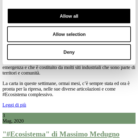
La #gentedellacarta e le nostre cartiere, attività essenziali nella prima
fase dell'emergenza, oggi - più che mai - sono al fianco dei
cittadini e delle imprese per contribuire alla loro #salute, #benessere
Allow all
e #ripartenza.
Come sempre con la produzione di carte igienico sanitarie, carte per
Allow selection
usi speciali e medicali, imballaggi per alimenti e medicinali, oltre
che per la cultura e l'informazione. Ma anche con alcune
innovazioni come carte per mascherine chirurgiche.
Deny
Un settore che contribuisce alla salute e al benessere dell’Italia e
dell’Europa, come bene è stato evidenziato in queste settimane di
emergenza e che è costituito da molti siti industriali che sono parte di
territori e comunità.
La carta in queste settimane, ormai mesi, c’è sempre stata ed ora è
pronta per la ripresa, nelle sue diverse articolazioni e come
#Ecosistema complessivo.
Leggi di più
3
Mag, 2020
"#Ecosistema" di Massimo Medugno