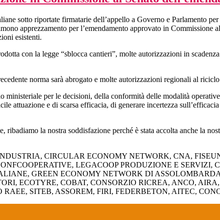
ne sotto riportate firmatarie dell’appello a Governo e Parlamento per lo 
imono apprezzamento per l’emendamento approvato in Commissione al Sen
ioni esistenti.
otta con la legge “sblocca cantieri”, molte autorizzazioni in scadenza o
cedente norma sarà abrogato e molte autorizzazioni regionali al riciclo d
o ministeriale per le decisioni, della conformità delle modalità operative 
icile attuazione e di scarsa efficacia, di generare incertezza sull’efficaci
ne, ribadiamo la nostra soddisfazione perché è stata accolta anche la n
INDUSTRIA, CIRCULAR ECONOMY NETWORK, CNA, FISEU
CONFCOOPERATIVE, LEGACOOP PRODUZIONE E SERVIZI, C
ALIANE, GREEN ECONOMY NETWORK DI ASSOLOMBARDA, U
RI, ECOTYRE, COBAT, CONSORZIO RICREA, ANCO, AIRA
AEE, SITEB, ASSOREM, FIRI, FEDERBETON, AITEC, CON