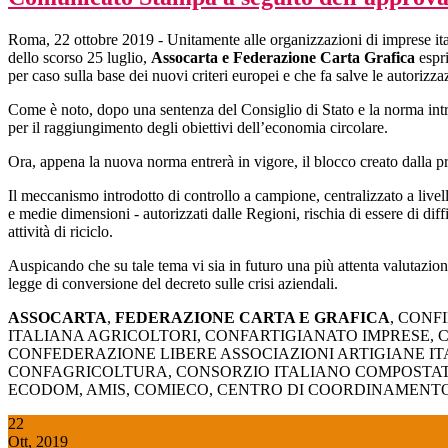
Roma, 22 ottobre 2019 - Unitamente alle organizzazioni di imprese italia
dello scorso 25 luglio,
Assocarta e Federazione Carta Grafica
espr
per caso sulla base dei nuovi criteri europei e che fa salve le autorizzaz
Come è noto, dopo una sentenza del Consiglio di Stato e la norma introd
per il raggiungimento degli obiettivi dell’economia circolare.
Ora, appena la nuova norma entrerà in vigore, il blocco creato dalla pre
Il meccanismo introdotto di controllo a campione, centralizzato a livell
e medie dimensioni - autorizzati dalle Regioni, rischia di essere di diff
attività di riciclo.
Auspicando che su tale tema vi sia in futuro una più attenta valutazio
legge di conversione del decreto sulle crisi aziendali.
ASSOCARTA
,
FEDERAZIONE CARTA E GRAFICA
, CONF
ITALIANA AGRICOLTORI, CONFARTIGIANATO IMPRESE, 
CONFEDERAZIONE LIBERE ASSOCIAZIONI ARTIGIANE IT
CONFAGRICOLTURA, CONSORZIO ITALIANO COMPOSTATO
ECODOM, AMIS, COMIECO, CENTRO DI COORDINAMENTO R
22
Ott, 2019