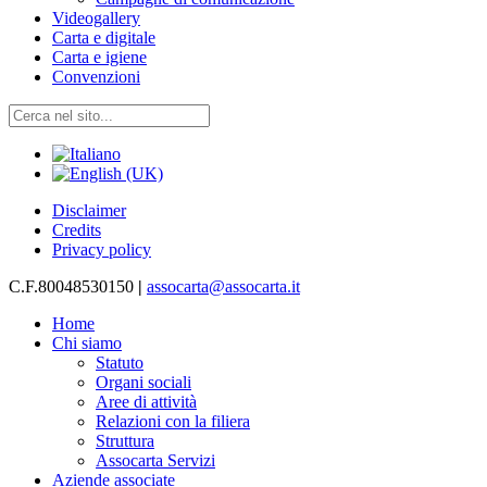
Videogallery
Carta e digitale
Carta e igiene
Convenzioni
Disclaimer
Credits
Privacy policy
C.F.80048530150
|
assocarta@assocarta.it
Home
Chi siamo
Statuto
Organi sociali
Aree di attività
Relazioni con la filiera
Struttura
Assocarta Servizi
Aziende associate