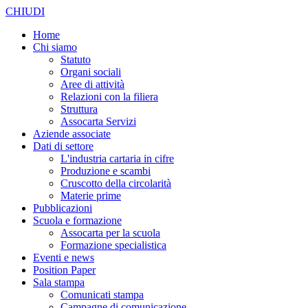
CHIUDI
Home
Chi siamo
Statuto
Organi sociali
Aree di attività
Relazioni con la filiera
Struttura
Assocarta Servizi
Aziende associate
Dati di settore
L'industria cartaria in cifre
Produzione e scambi
Cruscotto della circolarità
Materie prime
Pubblicazioni
Scuola e formazione
Assocarta per la scuola
Formazione specialistica
Eventi e news
Position Paper
Sala stampa
Comunicati stampa
Campagne di comunicazione