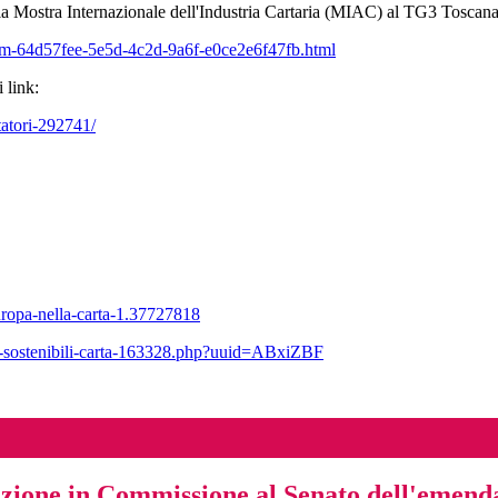
la Mostra Internazionale dell'Industria Cartaria (MIAC) al TG3 Toscana 
Item-64d57fee-5e5d-4c2d-9a6f-e0ce2e6f47fb.html
 link:
tatori-292741/
uropa-nella-carta-1.37727818
ne-sostenibili-carta-163328.php?uuid=ABxiZBF
zione in Commissione al Senato dell'emend