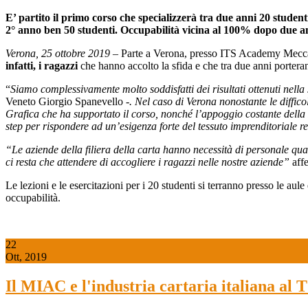
E’ partito il primo corso che specializzerà tra due anni 20 student
2° anno ben 50 studenti. Occupabilità vicina al 100% dopo due a
Verona, 25 ottobre 2019 –
Parte a Verona, presso ITS Academy Meccatron
infatti, i ragazzi
che hanno accolto la sfida e che tra due anni porterann
“
Siamo complessivamente molto soddisfatti dei risultati ottenuti nella 
Veneto Giorgio Spanevello -
. Nel caso di Verona nonostante le difficol
Grafica che ha supportato il corso, nonché l’appoggio costante della
step per rispondere ad un’esigenza forte del tessuto imprenditoriale 
“Le aziende della filiera della carta hanno necessità di personale qual
ci resta che attendere di accogliere i ragazzi nelle nostre aziende”
aff
Le lezioni e le esercitazioni per i 20 studenti si terranno presso le aule 
occupabilità.
22
Ott, 2019
Il MIAC e l'industria cartaria italiana al 