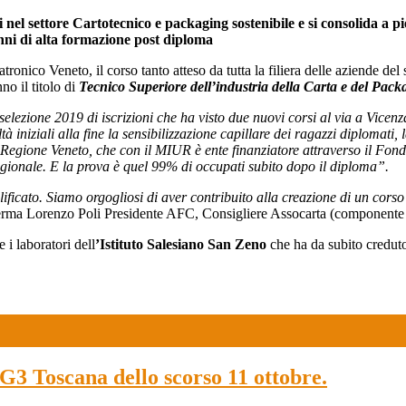
i nel settore Cartotecnico e packaging sostenibile e si consolida a p
nni di alta formazione post diploma
ico Veneto, il corso tanto atteso da tutta la filiera delle aziende del 
o il titolo di
Tecnico Superiore dell’industria della Carta e del Pack
selezione 2019 di iscrizioni che ha visto due nuovi corsi al via a Vicen
tà iniziali alla fine la sensibilizzazione capillare dei ragazzi diplomati
 Regione Veneto, che con il MIUR è ente finanziatore attraverso il Fon
regionale. E la prova è quel 99% di occupati subito dopo il diploma”.
ificato. Siamo orgogliosi di aver contribuito alla creazione di un corso
erma Lorenzo Poli Presidente AFC, Consigliere Assocarta (componente
e i laboratori dell
’Istituto Salesiano San Zeno
che ha da subito creduto 
TG3 Toscana dello scorso 11 ottobre.