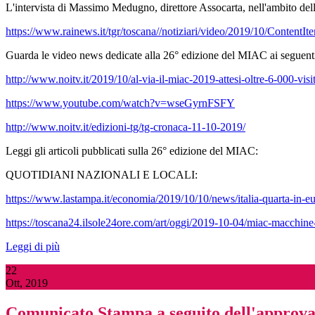
L'intervista di Massimo Medugno, direttore Assocarta, nell'ambito del
https://www.rainews.it/tgr/toscana//notiziari/video/2019/10/Content
Guarda le video news dedicate alla 26° edizione del MIAC ai seguenti
http://www.noitv.it/2019/10/al-via-il-miac-2019-attesi-oltre-6-000-visi
https://www.youtube.com/watch?v=wseGyrnFSFY
http://www.noitv.it/edizioni-tg/tg-cronaca-11-10-2019/
Leggi gli articoli pubblicati sulla 26° edizione del MIAC:
QUOTIDIANI NAZIONALI E LOCALI:
https://www.lastampa.it/economia/2019/10/10/news/italia-quarta-in-e
https://toscana24.ilsole24ore.com/art/oggi/2019-10-04/miac-macchi
Leggi di più
22
Ott, 2019
Comunicato Stampa a seguito dell'approva