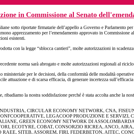
zione in Commissione al Senato dell'emend
ne sotto riportate firmatarie dell’appello a Governo e Parlamento per lo 
imono apprezzamento per l’emendamento approvato in Commissione al Sen
ioni esistenti.
otta con la legge “sblocca cantieri”, molte autorizzazioni in scadenza o
cedente norma sarà abrogato e molte autorizzazioni regionali al riciclo d
o ministeriale per le decisioni, della conformità delle modalità operative 
icile attuazione e di scarsa efficacia, di generare incertezza sull’efficaci
ne, ribadiamo la nostra soddisfazione perché è stata accolta anche la n
INDUSTRIA, CIRCULAR ECONOMY NETWORK, CNA, FISEU
CONFCOOPERATIVE, LEGACOOP PRODUZIONE E SERVIZI, C
ALIANE, GREEN ECONOMY NETWORK DI ASSOLOMBARDA, U
RI, ECOTYRE, COBAT, CONSORZIO RICREA, ANCO, AIRA
AEE, SITEB, ASSOREM, FIRI, FEDERBETON, AITEC, CON