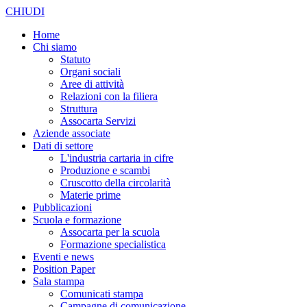
CHIUDI
Home
Chi siamo
Statuto
Organi sociali
Aree di attività
Relazioni con la filiera
Struttura
Assocarta Servizi
Aziende associate
Dati di settore
L'industria cartaria in cifre
Produzione e scambi
Cruscotto della circolarità
Materie prime
Pubblicazioni
Scuola e formazione
Assocarta per la scuola
Formazione specialistica
Eventi e news
Position Paper
Sala stampa
Comunicati stampa
Campagne di comunicazione