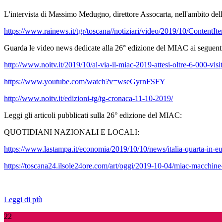
L'intervista di Massimo Medugno, direttore Assocarta, nell'ambito del
https://www.rainews.it/tgr/toscana//notiziari/video/2019/10/Content
Guarda le video news dedicate alla 26° edizione del MIAC ai seguenti
http://www.noitv.it/2019/10/al-via-il-miac-2019-attesi-oltre-6-000-visi
https://www.youtube.com/watch?v=wseGyrnFSFY
http://www.noitv.it/edizioni-tg/tg-cronaca-11-10-2019/
Leggi gli articoli pubblicati sulla 26° edizione del MIAC:
QUOTIDIANI NAZIONALI E LOCALI:
https://www.lastampa.it/economia/2019/10/10/news/italia-quarta-in-e
https://toscana24.ilsole24ore.com/art/oggi/2019-10-04/miac-macchi
Leggi di più
22