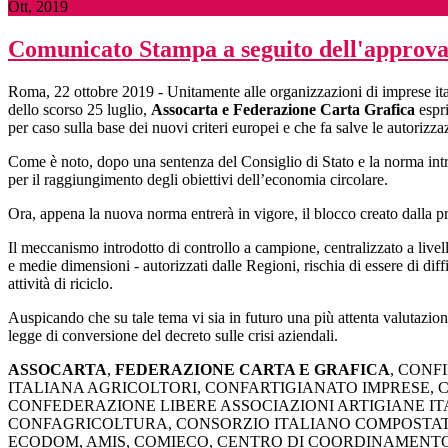
Ott, 2019
Comunicato Stampa a seguito dell'approva
Roma, 22 ottobre 2019 - Unitamente alle organizzazioni di imprese italia
dello scorso 25 luglio,
Assocarta e Federazione Carta Grafica
espr
per caso sulla base dei nuovi criteri europei e che fa salve le autorizzaz
Come è noto, dopo una sentenza del Consiglio di Stato e la norma introd
per il raggiungimento degli obiettivi dell’economia circolare.
Ora, appena la nuova norma entrerà in vigore, il blocco creato dalla pre
Il meccanismo introdotto di controllo a campione, centralizzato a livell
e medie dimensioni - autorizzati dalle Regioni, rischia di essere di diff
attività di riciclo.
Auspicando che su tale tema vi sia in futuro una più attenta valutazio
legge di conversione del decreto sulle crisi aziendali.
ASSOCARTA
,
FEDERAZIONE CARTA E GRAFICA
, CONF
ITALIANA AGRICOLTORI, CONFARTIGIANATO IMPRESE, 
CONFEDERAZIONE LIBERE ASSOCIAZIONI ARTIGIANE IT
CONFAGRICOLTURA, CONSORZIO ITALIANO COMPOSTATO
ECODOM, AMIS, COMIECO, CENTRO DI COORDINAMENTO R