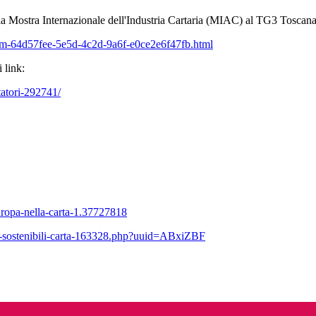
la Mostra Internazionale dell'Industria Cartaria (MIAC) al TG3 Toscana 
Item-64d57fee-5e5d-4c2d-9a6f-e0ce2e6f47fb.html
 link:
tatori-292741/
uropa-nella-carta-1.37727818
ne-sostenibili-carta-163328.php?uuid=ABxiZBF