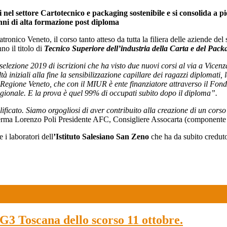
i nel settore Cartotecnico e packaging sostenibile e si consolida a p
nni di alta formazione post diploma
ico Veneto, il corso tanto atteso da tutta la filiera delle aziende del 
o il titolo di
Tecnico Superiore dell’industria della Carta e del Pack
selezione 2019 di iscrizioni che ha visto due nuovi corsi al via a Vicen
tà iniziali alla fine la sensibilizzazione capillare dei ragazzi diplomati
 Regione Veneto, che con il MIUR è ente finanziatore attraverso il Fon
regionale. E la prova è quel 99% di occupati subito dopo il diploma”.
ificato. Siamo orgogliosi di aver contribuito alla creazione di un corso
erma Lorenzo Poli Presidente AFC, Consigliere Assocarta (componente
e i laboratori dell
’Istituto Salesiano San Zeno
che ha da subito creduto 
TG3 Toscana dello scorso 11 ottobre.