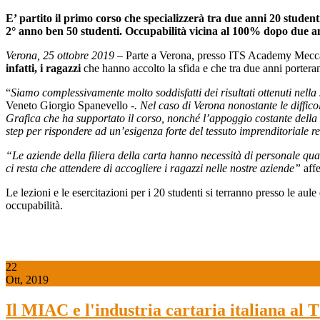
E’ partito il primo corso che specializzerà tra due anni 20 student
2° anno ben 50 studenti. Occupabilità vicina al 100% dopo due a
Verona, 25 ottobre 2019 –
Parte a Verona, presso ITS Academy Meccatron
infatti, i ragazzi
che hanno accolto la sfida e che tra due anni porterann
“
Siamo complessivamente molto soddisfatti dei risultati ottenuti nella 
Veneto Giorgio Spanevello -
. Nel caso di Verona nonostante le difficol
Grafica che ha supportato il corso, nonché l’appoggio costante della
step per rispondere ad un’esigenza forte del tessuto imprenditoriale 
“Le aziende della filiera della carta hanno necessità di personale qual
ci resta che attendere di accogliere i ragazzi nelle nostre aziende”
aff
Le lezioni e le esercitazioni per i 20 studenti si terranno presso le aule 
occupabilità.
22
Ott, 2019
Il MIAC e l'industria cartaria italiana al 