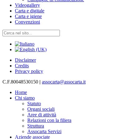
Videogallery
Carta e digitale
Carta e igiene
Convenzioni
Disclaimer
Credits
Privacy policy
C.F.80048530150
|
assocarta@assocarta.it
Home
Chi siamo
Statuto
Organi sociali
Aree di attività
Relazioni con la filiera
Struttura
Assocarta Servizi
Aziende associate