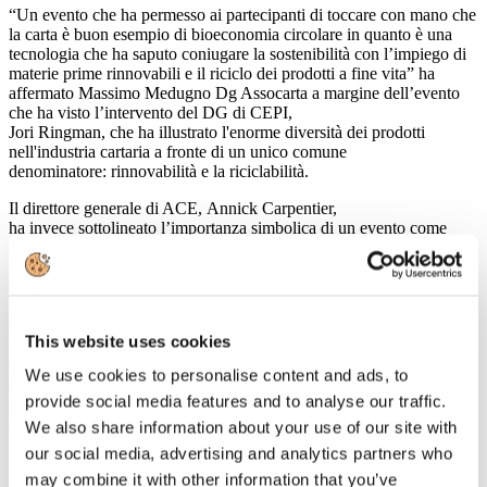
“Un evento che ha permesso ai partecipanti di toccare con mano che
la carta è buon esempio di bioeconomia circolare in quanto è una
tecnologia che ha saputo coniugare la sostenibilità con l’impiego di
materie prime rinnovabili e il riciclo dei prodotti a fine vita” ha
affermato Massimo Medugno Dg Assocarta a margine dell’evento
che ha visto l’intervento del DG di CEPI,
Jori Ringman, che ha illustrato l'enorme diversità dei prodotti
nell'industria cartaria a fronte di un unico comune
denominatore: rinnovabilità e la riciclabilità.
Il direttore generale di ACE, Annick Carpentier,
ha invece sottolineato l’importanza simbolica di un evento come
#PaperPresents che illustra l’ impegno nella gestione sostenibile
delle foreste di tutta la filiera cartaria e forestale. “Le foreste europee
sono cresciute negli ultimi 10 anni di una superficie pari a oltre
1.500 campi da calcio ogni giorno” è il messaggio chiave della
campagna TwoSides – Il lato verde della carta che, già diffusa a
This website uses cookies
livello europeo, prenderà il via anche in Italia nel corso del mese di
settembre. CEPI, FEFCO, ACE e FEPE nel corso dell’evento si
We use cookies to personalise content and ads, to
sono inoltre impegnati a piantare un albero per ognuno dei
provide social media features and to analyse our traffic.
partecipanti a #PaperPresents.
http://www.cepi.org/paper_presents
(clicca sul link per vedere il video)
We also share information about your use of our site with
our social media, advertising and analytics partners who
may combine it with other information that you’ve