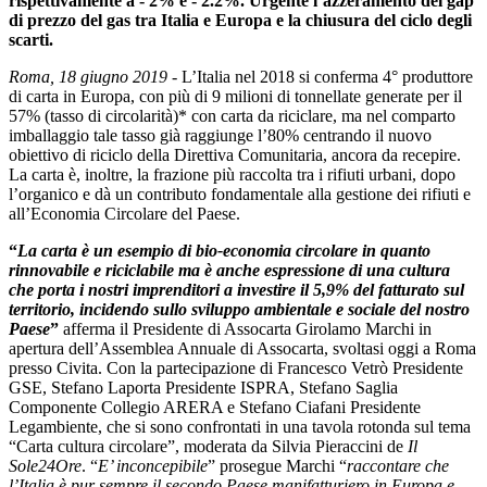
rispettivamente a - 2% e - 2.2%. Urgente l’azzeramento del gap
di prezzo del gas tra Italia e Europa e la chiusura del ciclo degli
scarti.
Roma, 18 giugno 2019
- L’Italia nel 2018 si conferma 4° produttore
di carta in Europa, con più di 9 milioni di tonnellate generate per il
57% (tasso di circolarità)* con carta da riciclare, ma nel comparto
imballaggio tale tasso già raggiunge l’80% centrando il nuovo
obiettivo di riciclo della Direttiva Comunitaria, ancora da recepire.
La carta è, inoltre, la frazione più raccolta tra i rifiuti urbani, dopo
l’organico e dà un contributo fondamentale alla gestione dei rifiuti e
all’Economia Circolare del Paese.
“
La carta è un esempio di bio-economia circolare in quanto
rinnovabile e riciclabile ma è anche espressione di una cultura
che porta i nostri imprenditori a investire il 5,9% del fatturato sul
territorio, incidendo sullo sviluppo ambientale e sociale del nostro
Paese
”
afferma il Presidente di Assocarta Girolamo Marchi in
apertura dell’Assemblea Annuale di Assocarta, svoltasi oggi a Roma
presso Civita. Con la partecipazione di Francesco Vetrò Presidente
GSE, Stefano Laporta Presidente ISPRA, Stefano Saglia
Componente Collegio ARERA e Stefano Ciafani Presidente
Legambiente, che si sono confrontati in una tavola rotonda sul tema
“Carta cultura circolare”, moderata da Silvia Pieraccini de
Il
Sole24Ore
. “
E’ inconcepibile
” prosegue Marchi “
raccontare che
l’Italia è pur sempre il secondo Paese manifatturiero in Europa e