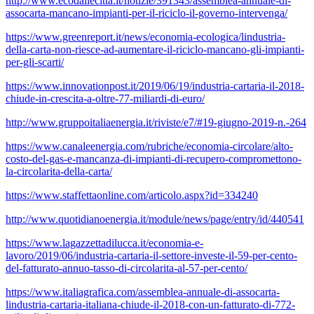
http://www.ecodallecitta.it/notizie/391343/assemblea-annuale-di-
assocarta-mancano-impianti-per-il-riciclo-il-governo-intervenga/
https://www.greenreport.it/news/economia-ecologica/lindustria-
della-carta-non-riesce-ad-aumentare-il-riciclo-mancano-gli-impianti-
per-gli-scarti/
https://www.innovationpost.it/2019/06/19/industria-cartaria-il-2018-
chiude-in-crescita-a-oltre-77-miliardi-di-euro/
http://www.gruppoitaliaenergia.it/riviste/e7/#19-giugno-2019-n.-264
https://www.canaleenergia.com/rubriche/economia-circolare/alto-
costo-del-gas-e-mancanza-di-impianti-di-recupero-compromettono-
la-circolarita-della-carta/
https://www.staffettaonline.com/articolo.aspx?id=334240
http://www.quotidianoenergia.it/module/news/page/entry/id/440541
https://www.lagazzettadilucca.it/economia-e-
lavoro/2019/06/industria-cartaria-il-settore-investe-il-59-per-cento-
del-fatturato-annuo-tasso-di-circolarita-al-57-per-cento/
https://www.italiagrafica.com/assemblea-annuale-di-assocarta-
lindustria-cartaria-italiana-chiude-il-2018-con-un-fatturato-di-772-