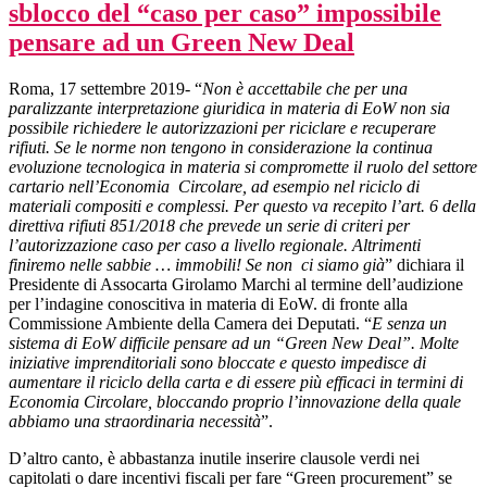
sblocco del “caso per caso” impossibile
pensare ad un Green New Deal
Roma, 17 settembre 2019- “
Non è accettabile che per una
paralizzante interpretazione giuridica in materia di EoW non sia
possibile richiedere le autorizzazioni per riciclare e recuperare
rifiuti. Se le norme non tengono in considerazione la continua
evoluzione tecnologica in materia si compromette il ruolo del settore
cartario nell’Economia Circolare, ad esempio nel riciclo di
materiali compositi e complessi. Per questo va recepito l’art. 6 della
direttiva rifiuti 851/2018 che prevede un serie di criteri per
l’autorizzazione caso per caso a livello regionale. Altrimenti
finiremo nelle sabbie … immobili! Se non ci siamo già
” dichiara il
Presidente di Assocarta Girolamo Marchi al termine dell’audizione
per l’indagine conoscitiva in materia di EoW. di fronte alla
Commissione Ambiente della Camera dei Deputati. “
E senza un
sistema di EoW difficile pensare ad un “Green New Deal”. Molte
iniziative imprenditoriali sono bloccate e questo impedisce di
aumentare il riciclo della carta e di essere più efficaci in termini di
Economia Circolare, bloccando proprio l’innovazione della quale
abbiamo una straordinaria necessità
”.
D’altro canto, è abbastanza inutile inserire clausole verdi nei
capitolati o dare incentivi fiscali per fare “Green procurement” se