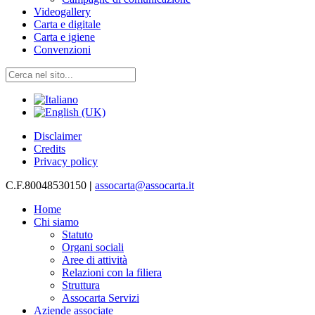
Videogallery
Carta e digitale
Carta e igiene
Convenzioni
Disclaimer
Credits
Privacy policy
C.F.80048530150
|
assocarta@assocarta.it
Home
Chi siamo
Statuto
Organi sociali
Aree di attività
Relazioni con la filiera
Struttura
Assocarta Servizi
Aziende associate