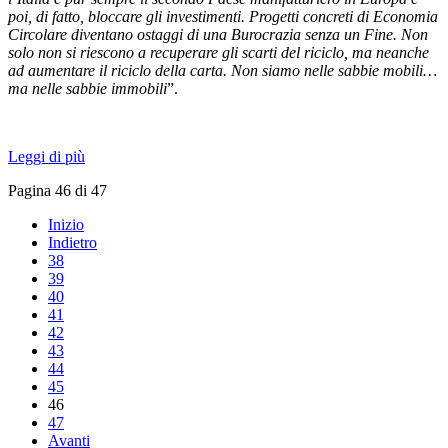
poi, di fatto, bloccare gli investimenti. Progetti concreti di Economia
Circolare diventano ostaggi di una Burocrazia senza un Fine. Non
solo non si riescono a recuperare gli scarti del riciclo, ma neanche
ad aumentare il riciclo della carta. Non siamo nelle sabbie mobili…
ma nelle sabbie immobili
”.
Leggi di più
Pagina 46 di 47
Inizio
Indietro
38
39
40
41
42
43
44
45
46
47
Avanti