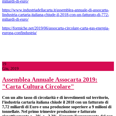
miliardi-di-euro/
https://www.industriadellacarta.it/assemblea-annuale-di-assocarta-
lindustria-cartaria-italiana-chiude-il-2018-con-un-fatturato-di-772-
miliardi-di-euro/
https://formiche.net/2019/06/assocarta-circolare-carta-gas-energia-
europa-confindustria/
19
Giu, 2019
Assemblea Annuale Assocarta 2019:
"Carta Cultura Circolare"
Con un alto tasso di circolarità e di investimenti
sul territorio,
l’industria cartaria italiana chiude il 2018 con un fatturato di
7,72 miliardi di Euro e una produzione superiore a 9 milioni di
tonnellate. Nel primo trimestre produzione e fatturato