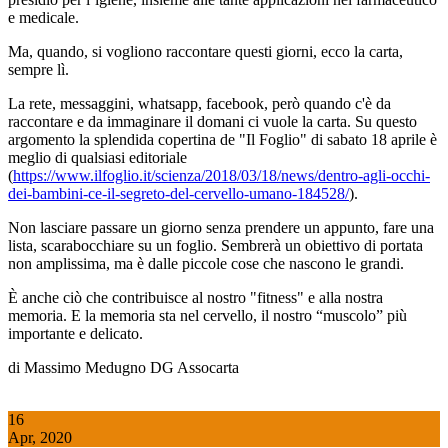
e medicale.
Ma, quando, si vogliono raccontare questi giorni, ecco la carta,
sempre lì.
La rete, messaggini, whatsapp, facebook, però quando c'è da
raccontare e da immaginare il domani ci vuole la carta. Su questo
argomento la splendida copertina de "Il Foglio" di sabato 18 aprile è
meglio di qualsiasi editoriale
(
https://www.ilfoglio.it/scienza/2018/03/18/news/dentro-agli-occhi-
dei-bambini-ce-il-segreto-del-cervello-umano-184528/
).
Non lasciare passare un giorno senza prendere un appunto, fare una
lista, scarabocchiare su un foglio. Sembrerà un obiettivo di portata
non amplissima, ma è dalle piccole cose che nascono le grandi.
È anche ciò che contribuisce al nostro "fitness" e alla nostra
memoria. E la memoria sta nel cervello, il nostro “muscolo” più
importante e delicato.
di Massimo Medugno DG Assocarta
16
Apr, 2020