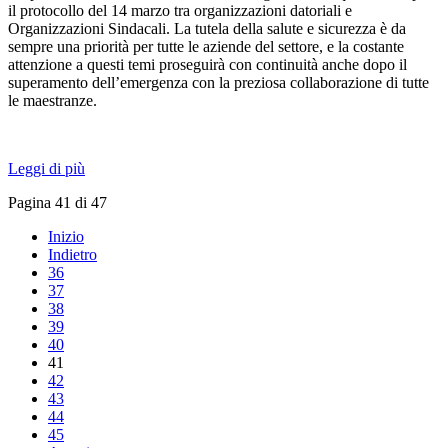
il protocollo del 14 marzo tra organizzazioni datoriali e
Organizzazioni Sindacali. La tutela della salute e sicurezza è da
sempre una priorità per tutte le aziende del settore, e la costante
attenzione a questi temi proseguirà con continuità anche dopo il
superamento dell’emergenza con la preziosa collaborazione di tutte
le maestranze.
Leggi di più
Pagina 41 di 47
Inizio
Indietro
36
37
38
39
40
41
42
43
44
45