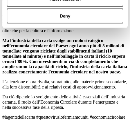
I cittadini italiani sanno che questa essenzialità, prima che giuridica,
è nei fatti. L'industria della carta e della trasformazione continua a
Deny
produrre - al servizio del paese - imballaggi per alimenti e
medicinali, carte igienico sanitarie, carte per usi speciali e medicali,
oltre che per la cultura e l'informazione.
Ma l’industria della carta svolge un ruolo strategico
nell’economia circolare del Paese: ogni anno più di 5 milioni di
tonnellate vengono riciclate dagli stabilimenti italiani (10
tonnellate al minuto) e nell’imballaggio in carta il riciclo supera
ormai l’80%. Con investimenti in via di completamento che
amplieranno la capacità di riciclo, l'industria della carta italiana
realizza concretamente l'economia circolare nel nostro paese.
L’attenzione e’ ora rivolta, soprattutto, alle materie prime secondarie,
alla loro disponibilità e ai relativi costi di approvvigionamento.
Da ciò dipende lo svolgimento delle attività essenziali dell’industria
cartaria, il ruolo dell’Economia Circolare durante l’emergenza e
nella successiva fase della ripresa.
#lagentedellacarta #questoviruslofermiamouniti #economiacircolare