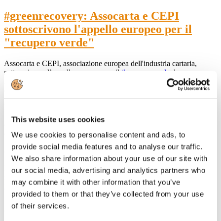
#greenrecovery: Assocarta e CEPI
sottoscrivono l'appello europeo per il
"recupero verde"
Assocarta e CEPI, associazione europea dell'industria cartaria,
sottoscrivono l’appello europeo per il
#recuperoverde
dopo
il
#coronavirus
per far ripartire e rendere più forte l'economia
europea per un futuro sostenibile.
Nella dichiarazione i firmatari chiedono la creazione di una alleanza
globale di decisori politici di tutti i partiti, di leader sia aziendali che
This website uses cookies
del mondo finanziario, ONG, think tank, stakeholder per il sostegno
e l’attuazione di “Pacchetti di investimento per il recupero verde”.
We use cookies to personalise content and ads, to
L’attuale emergenza non farà passare in secondo piano la lotta al
provide social media features and to analyse our traffic.
cambiamento climatico e la cura ambientale dei territori.
We also share information about your use of our site with
Leggi l'articolo pubblicato
our social media, advertising and analytics partners who
su
https://www.corriere.it/ambiente/20_aprile_14/appello-europeo-il-
may combine it with other information that you’ve
recupero-verde-il-coronavirus-3
provided to them or that they’ve collected from your use
Leggi il comunicato stampa di
of their services.
CEPI
http://www.cepi.org/Green%20Recovery