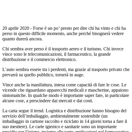
20 aprile 2020 - Forse è un po’ presto per dire chi ha vinto e chi ha
perso in questo difficile momento, anche perché bisognerà vedere
quanto durerà ancora.
Chi sembra aver perso è il trasporto aereo e il turismo. Chi invece
vince sono le telecomunicazioni, il farmaceutico, la grande
distribuzione e il commercio elettronico.
L’auto sembra essere tra i perdenti, ma grazie al trasporto privato che
prevarrà su quello pubblico, tornerà in auge.
Vince anche la manifattura, intesa come capacità di fare le cose. Le
vicende che riguardano apparecchi medicali e mascherine, appaiono
sintomatiche. In qualche modo è importante saper fare, in particolare
alcune cose, a prescindere dai mercati e dai costi.
La carta segue il trend. Logistica e distribuzione hanno bisogno del
servizio dell’imballaggio, ambientalmente sostenibile (un
imballaggio in cartone raccolto e riciclato in 14 giorni torna a fare il
suo mestiere). Le carte igienico e sanitarie sono un importante
presidio per l’igiene, insieme alle tante applicazioni nel farmaceutico