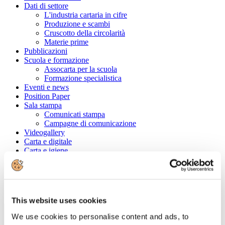
Dati di settore
L'industria cartaria in cifre
Produzione e scambi
Cruscotto della circolarità
Materie prime
Pubblicazioni
Scuola e formazione
Assocarta per la scuola
Formazione specialistica
Eventi e news
Position Paper
Sala stampa
Comunicati stampa
Campagne di comunicazione
Videogallery
Carta e digitale
Carta e igiene
Convenzioni
Cerca tra le aziende associate
Ragione Sociale
This website uses cookies
We use cookies to personalise content and ads, to