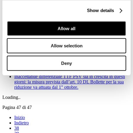
Viale Pasteur, 8/10 - 00144 Roma
Tel. +39 06-591.91.31/40
Show details
Fax. +39 06-591.0876
Allow all
Allow selection
Deny
Notizie in primo piano
Inaccettabile differenziale TTF PSV sia in crescita in questi
giorni: la misura prevista dall’art. 10 DL Bollette per la sua
riduzione va attuata dal 1° ottobre.
Loading..
Pagina 47 di 47
Inizio
Indietro
38