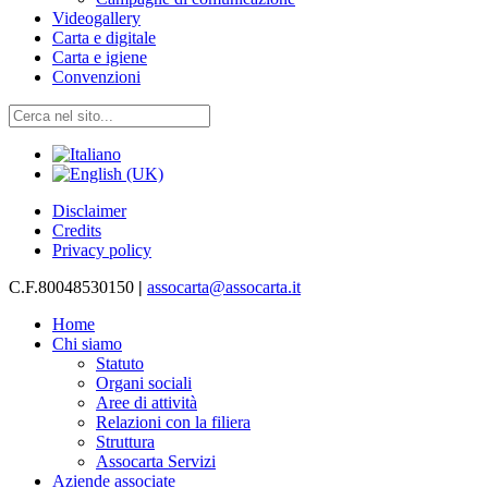
Videogallery
Carta e digitale
Carta e igiene
Convenzioni
Disclaimer
Credits
Privacy policy
C.F.80048530150
|
assocarta@assocarta.it
Home
Chi siamo
Statuto
Organi sociali
Aree di attività
Relazioni con la filiera
Struttura
Assocarta Servizi
Aziende associate