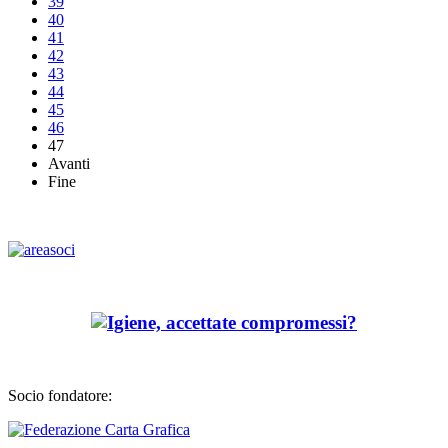
39
40
41
42
43
44
45
46
47
Avanti
Fine
Socio fondatore: