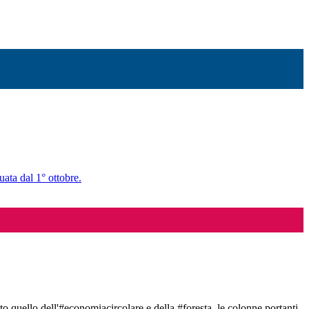
uata dal 1° ottobre.
tto quello dell'#economiacircolare e della #foresta, le colonne portanti