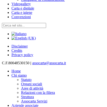
Videogallery
Carta e digitale
Carta e igiene
Convenzioni
Disclaimer
Credits
Privacy policy
C.F.80048530150
|
assocarta@assocarta.it
Home
Chi siamo
Statuto
Organi sociali
Aree di attività
Relazioni con la filiera
Struttura
Assocarta Servizi
Aziende associate