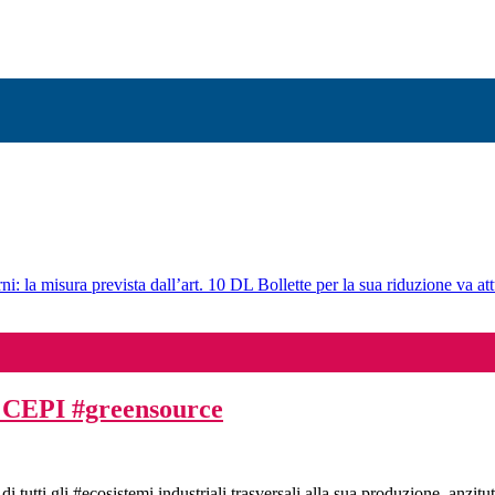
ni: la misura prevista dall’art. 10 DL Bollette per la sua riduzione va att
a CEPI #greensource
i tutti gli #ecosistemi industriali trasversali alla sua produzione, anzitu