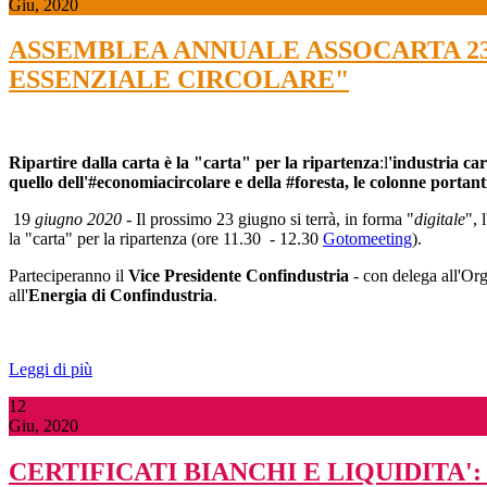
Giu, 2020
ASSEMBLEA ANNUALE ASSOCARTA 23 
ESSENZIALE CIRCOLARE"
Ripartire dalla carta è la "carta" per la ripartenza
:l
'industria car
quello dell'#economiacircolare e della #foresta, le colonne portant
19
giugno 2020
- Il prossimo 23 giugno si terrà, in forma "
digitale
", 
la "carta" per la ripartenza (ore 11.30 - 12.30
Gotomeeting
).
Parteciperanno il
Vice Presidente Confindustria
- con delega all'Or
all'
Energia di Confindustria
.
Leggi di più
12
Giu, 2020
CERTIFICATI BIANCHI E LIQUIDITA'