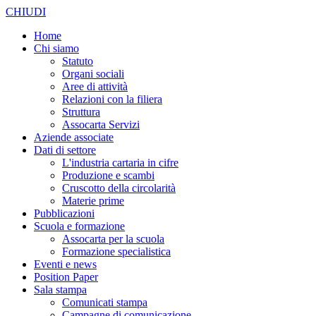
CHIUDI
Home
Chi siamo
Statuto
Organi sociali
Aree di attività
Relazioni con la filiera
Struttura
Assocarta Servizi
Aziende associate
Dati di settore
L'industria cartaria in cifre
Produzione e scambi
Cruscotto della circolarità
Materie prime
Pubblicazioni
Scuola e formazione
Assocarta per la scuola
Formazione specialistica
Eventi e news
Position Paper
Sala stampa
Comunicati stampa
Campagne di comunicazione