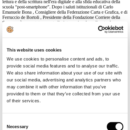
lettura e della scrittura nell'era digitale e alla sfida educativa della
scuola “post-smartphone”. Dopo i saluti istituzionali di
Carlo
Emanuele Bona
, Consigliere della Federazione Carta e Grafica, e di
Ferruccio de Bortoli
, Presidente della Fondazione Corriere della
Sera, verrà presentato uno
studio internazionale
realizzato da
University of Pennsylvania
,
Jawaharlal Nehru University
e
University of Copenhagen
sul tema
Studiare con o senza cellulare?
A seguire, un confronto tra esperti:
Andrea Cangini
(Fondazione
Luigi Einaudi) e
Marco Crepaldi
(Hikikomori Italia) discuteranno
This website uses cookies
dell'impatto degli smartphone sul processo di apprendimento. Nella
seconda parte dell'incontro,
Francesco Amendola
(Luiss Guido
We use cookies to personalise content and ads, to
Carli),
Massimo Nunzio Barrella
(Liceo Parini),
Cristina Dell'Acqua
provide social media features and to analyse our traffic.
(insegnante e scrittrice) e
Andrea Di Mario
(Liceo Carducci)
We also share information about your use of our site with
dialogheranno su come ripensare la scuola oltre il digitale, con la
partecipazione degli studenti dei licei Parini e Carducci. Modera
our social media, advertising and analytics partners who
Massimo Sideri
, editorialista del
Corriere della Sera
.
may combine it with other information that you’ve
provided to them or that they’ve collected from your use
Ingresso libero fino a esaurimento posti.
Prenotazione sul sito
www.fondazionecorriere.corriere.it
.
of their services.
L'evento sarà trasmesso in
streaming
sui canali digitali del
Corriere
della Sera
e della
Fondazione Corriere della Sera
.
Consent
11
Necessary
Selection