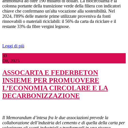
ammontava ad oltre 190 miliardi di dollari. La biocircolarità è la
colonna portante della transizione verde della filiera con indicatori
chiave che confermano un'alta vocazione alla sostenibilità. Nel
2024, l'89% delle materie prime utilizzate proveniva da fonti
rinnovabili o materiali riciclabili: il 56% da carta da riciclare e il
restante 33% da fibre vergini legnose.
Leggi di più
30
Ott, 2025
ASSOCARTA E FEDERBETON
INSIEME PER PROMUOVERE
L’ECONOMIA CIRCOLARE E LA
DECARBONIZZAZIONE
Il Memorandum d’intesa fra le due associazioni prevede la
collaborazione dell’industria del cemento e di quella della carta per
valorizzare gli scarti industriali e trasformarli in una risorsa