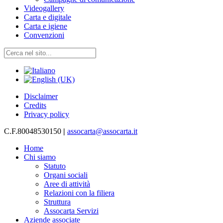
Videogallery
Carta e digitale
Carta e igiene
Convenzioni
Disclaimer
Credits
Privacy policy
C.F.80048530150
|
assocarta@assocarta.it
Home
Chi siamo
Statuto
Organi sociali
Aree di attività
Relazioni con la filiera
Struttura
Assocarta Servizi
Aziende associate