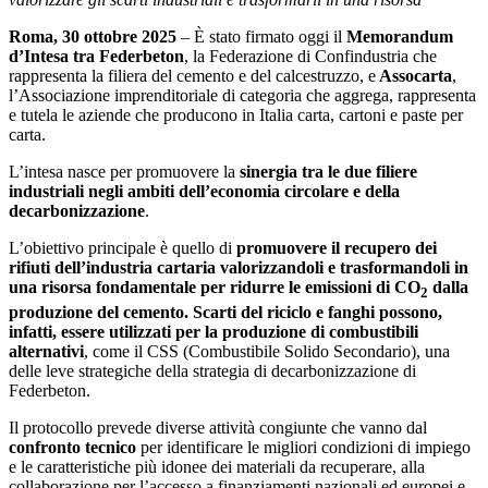
Roma, 30 ottobre 2025
– È stato firmato oggi il
Memorandum
d’Intesa tra Federbeton
, la Federazione di Confindustria che
rappresenta la filiera del cemento e del calcestruzzo, e
Assocarta
,
l’Associazione imprenditoriale di categoria che aggrega, rappresenta
e tutela le aziende che producono in Italia carta, cartoni e paste per
carta.
L’intesa nasce per promuovere la
sinergia tra le due filiere
industriali negli ambiti dell’economia circolare e della
decarbonizzazione
.
L’obiettivo principale è quello di
promuovere
il recupero dei
rifiuti dell’industria cartaria valorizzandoli e trasformandoli in
una risorsa fondamentale per ridurre le emissioni di CO
dalla
2
produzione del cemento. Scarti del riciclo e fanghi possono,
infatti, essere utilizzati per la produzione di combustibili
alternativi
, come il CSS (Combustibile Solido Secondario), una
delle leve strategiche della strategia di decarbonizzazione di
Federbeton.
Il protocollo prevede diverse attività congiunte che vanno dal
confronto tecnico
per identificare le migliori condizioni di impiego
e le caratteristiche più idonee dei materiali da recuperare, alla
collaborazione per l’accesso a finanziamenti nazionali ed europei e