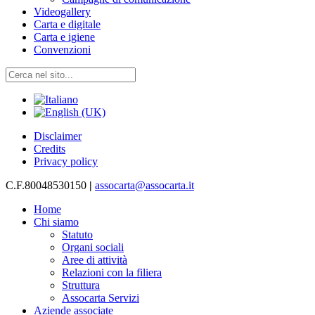
Videogallery
Carta e digitale
Carta e igiene
Convenzioni
Disclaimer
Credits
Privacy policy
C.F.80048530150
|
assocarta@assocarta.it
Home
Chi siamo
Statuto
Organi sociali
Aree di attività
Relazioni con la filiera
Struttura
Assocarta Servizi
Aziende associate