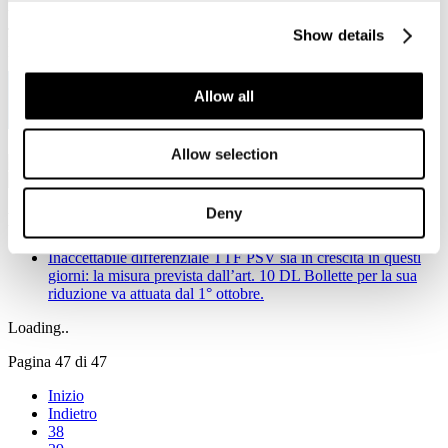
Viale Pasteur, 8/10 - 00144 Roma
Tel. +39 06-591.91.31/40
Show details
Fax. +39 06-591.0876
Allow all
Allow selection
Deny
Notizie in primo piano
Inaccettabile differenziale TTF PSV sia in crescita in questi
giorni: la misura prevista dall’art. 10 DL Bollette per la sua
riduzione va attuata dal 1° ottobre.
Loading..
Pagina 47 di 47
Inizio
Indietro
38