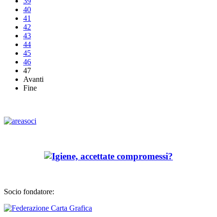
39
40
41
42
43
44
45
46
47
Avanti
Fine
Socio fondatore: