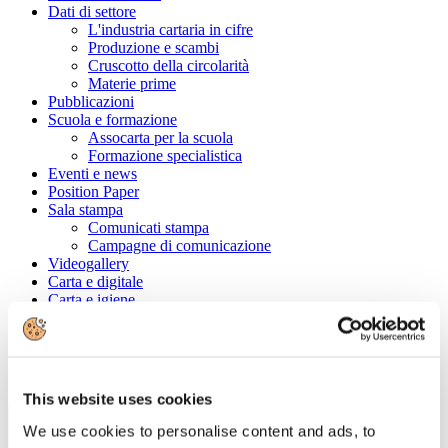
Dati di settore
L'industria cartaria in cifre
Produzione e scambi
Cruscotto della circolarità
Materie prime
Pubblicazioni
Scuola e formazione
Assocarta per la scuola
Formazione specialistica
Eventi e news
Position Paper
Sala stampa
Comunicati stampa
Campagne di comunicazione
Videogallery
Carta e digitale
Carta e igiene
Convenzioni
Cerca tra le aziende associate
Ragione Sociale
This website uses cookies
We use cookies to personalise content and ads, to